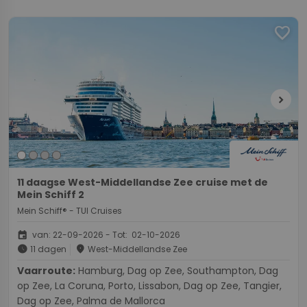
favorite
chevron_right
11 daagse West-Middellandse Zee cruise met de
Mein Schiff 2
Mein Schiff® - TUI Cruises
event
van: 22-09-2026 - Tot: 02-10-2026
schedule
place
11 dagen
West-Middellandse Zee
Vaarroute:
Hamburg, Dag op Zee, Southampton, Dag
op Zee, La Coruna, Porto, Lissabon, Dag op Zee, Tangier,
Dag op Zee, Palma de Mallorca