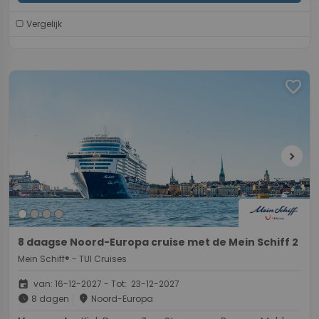
Vergelijk
favorite
chevron_right
8 daagse Noord-Europa cruise met de Mein Schiff 2
Mein Schiff® - TUI Cruises
event
van: 16-12-2027 - Tot: 23-12-2027
schedule
place
8 dagen
Noord-Europa