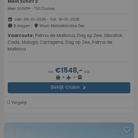
Mein Schiff 2
Mein Schiff® - TUI Cruises
event
van: 09-10-2026 - Tot: 16-10-2026
schedule
place
8 dagen
West-Middellandse Zee
Vaarroute:
Palma de Mallorca, Dag op Zee, Gibraltar,
Cadiz, Malaga, Cartagena, Dag op Zee, Palma de
Mallorca
€1548,-
v.a.
p.p.
+
+
directions_boat
directions_bus
flight
Bekijk cruise
chevron_right
Vergelijk
favorite