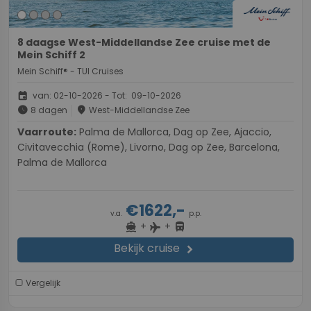
8 daagse West-Middellandse Zee cruise met de
Mein Schiff 2
Mein Schiff® - TUI Cruises
event
van: 02-10-2026 - Tot: 09-10-2026
schedule
place
8 dagen
West-Middellandse Zee
Vaarroute:
Palma de Mallorca, Dag op Zee, Ajaccio,
Civitavecchia (Rome), Livorno, Dag op Zee, Barcelona,
Palma de Mallorca
€1622,-
v.a.
p.p.
+
+
directions_boat
directions_bus
flight
Bekijk cruise
chevron_right
Vergelijk