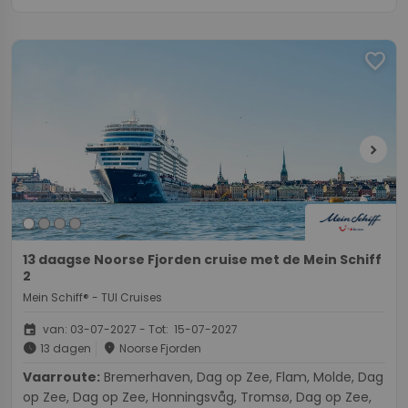
favorite
chevron_right
13 daagse Noorse Fjorden cruise met de Mein Schiff
2
Mein Schiff® - TUI Cruises
event
van: 03-07-2027 - Tot: 15-07-2027
schedule
place
13 dagen
Noorse Fjorden
Vaarroute:
Bremerhaven, Dag op Zee, Flam, Molde, Dag
op Zee, Dag op Zee, Honningsvåg, Tromsø, Dag op Zee,