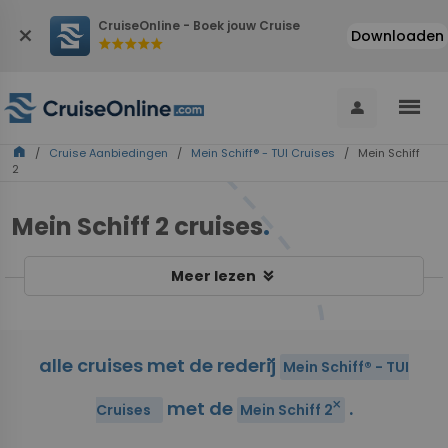
CruiseOnline - Boek jouw Cruise
close
Downloaden
star
star
star
star
star
menu
person
home
/
Cruise Aanbiedingen
/
Mein Schiff® - TUI Cruises
/ Mein Schiff
2
Mein Schiff 2 cruises
.
keyboard_double_arrow_down
Meer lezen
alle cruises met de rederij
close
Mein Schiff® - TUI
met de
.
close
Cruises
Mein Schiff 2