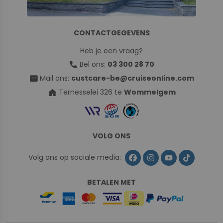
CONTACTGEGEVENS
Heb je een vraag?
call
Bel ons:
03 300 28 70
mail
Mail ons:
custcare-be@cruiseonline.com
home
Ternesselei 326 te
Wommelgem
VOLG ONS
Volg ons op sociale media:
BETALEN MET