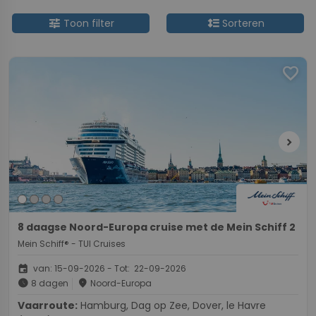
tune
format_line_spacing
Toon filter
Sorteren
favorite
chevron_right
8 daagse Noord-Europa cruise met de Mein Schiff 2
Mein Schiff® - TUI Cruises
event
van: 15-09-2026 - Tot: 22-09-2026
schedule
place
8 dagen
Noord-Europa
Vaarroute:
Hamburg, Dag op Zee, Dover, le Havre