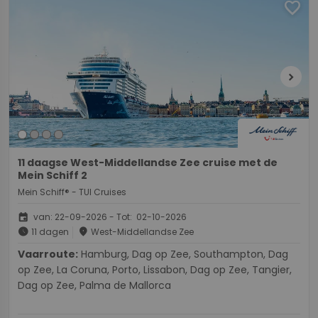
favorite
chevron_right
11 daagse West-Middellandse Zee cruise met de
Mein Schiff 2
Mein Schiff® - TUI Cruises
event
van: 22-09-2026 - Tot: 02-10-2026
schedule
place
11 dagen
West-Middellandse Zee
Vaarroute:
Hamburg, Dag op Zee, Southampton, Dag
op Zee, La Coruna, Porto, Lissabon, Dag op Zee, Tangier,
Dag op Zee, Palma de Mallorca