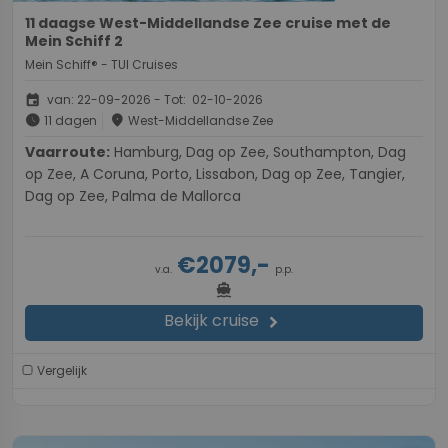
11 daagse West-Middellandse Zee cruise met de
Mein Schiff 2
Mein Schiff® - TUI Cruises
event
van: 22-09-2026 - Tot: 02-10-2026
schedule
place
11 dagen
West-Middellandse Zee
Vaarroute:
Hamburg, Dag op Zee, Southampton, Dag
op Zee, A Coruna, Porto, Lissabon, Dag op Zee, Tangier,
Dag op Zee, Palma de Mallorca
€2079,-
v.a.
p.p.
directions_boat
Bekijk cruise
chevron_right
Vergelijk