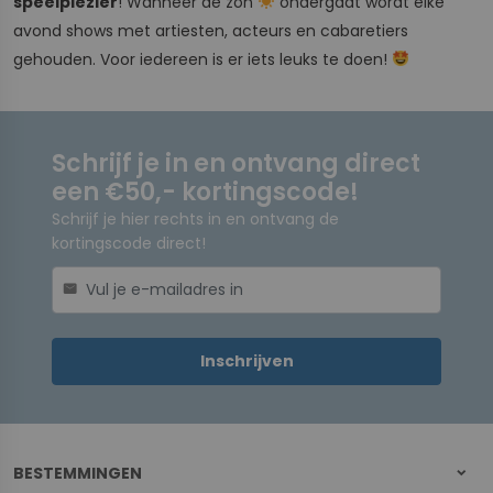
speelplezier
! Wanneer de zon
ondergaat wordt elke
avond shows met artiesten, acteurs en cabaretiers
gehouden. Voor iedereen is er iets leuks te doen!
Schrijf je in en ontvang direct
een €50,- kortingscode!
Schrijf je hier rechts in en ontvang de
kortingscode direct!
mail
Inschrijven
BESTEMMINGEN