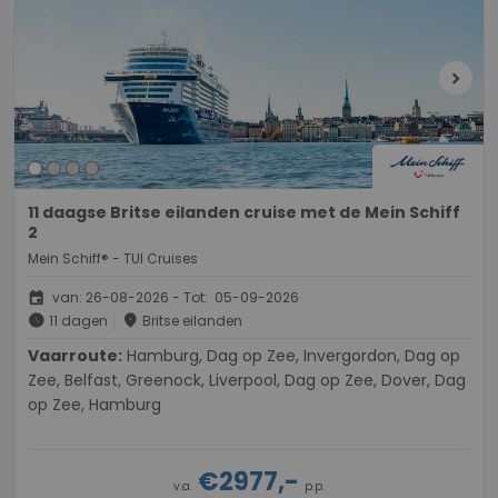
chevron_right
11 daagse Britse eilanden cruise met de Mein Schiff
2
Mein Schiff® - TUI Cruises
event
van: 26-08-2026 - Tot: 05-09-2026
schedule
place
11 dagen
Britse eilanden
Vaarroute:
Hamburg, Dag op Zee, Invergordon, Dag op
Zee, Belfast, Greenock, Liverpool, Dag op Zee, Dover, Dag
op Zee, Hamburg
€2977,-
v.a.
p.p.