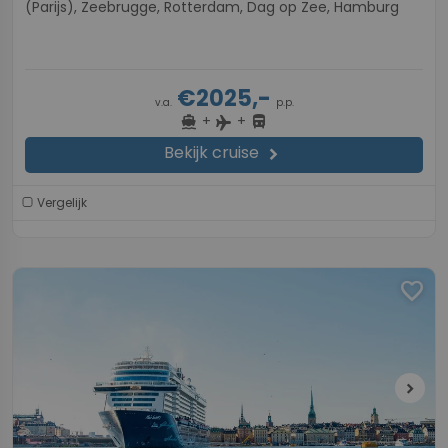
(Parijs), Zeebrugge, Rotterdam, Dag op Zee, Hamburg
€2025,-
v.a.
p.p.
+
+
directions_boat
directions_bus
flight
Bekijk cruise
chevron_right
Vergelijk
favorite
chevron_right