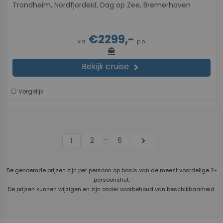
Trondheim, Nordfjordeid, Dag op Zee, Bremerhaven
€2299,-
v.a.
p.p.
directions_boat
Bekijk cruise
chevron_right
Vergelijk
...
2
6
chevron_right
1
De genoemde prijzen zijn per persoon op basis van de meest voordelige 2-
persoonshut.
De prijzen kunnen wijzigen en zijn onder voorbehoud van beschikbaarheid.