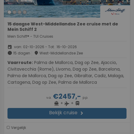
15 daagse West-Middellandse Zee cruise met de
Mein Schiff 2
Mein Schiff® - TUI Cruises
event
van: 02-10-2026 - Tot: 16-10-2026
schedule
place
15 dagen
West-Middellandse Zee
Vaarroute:
Palma de Mallorca, Dag op Zee, Ajaccio,
Civitavecchia (Rome), Livorno, Dag op Zee, Barcelona,
Palma de Mallorca, Dag op Zee, Gibraltar, Cadiz, Malaga,
Cartagena, Dag op Zee, Palma de Mallorca
€2457,-
v.a.
p.p.
+
+
directions_boat
directions_bus
flight
Bekijk cruise
chevron_right
Vergelijk