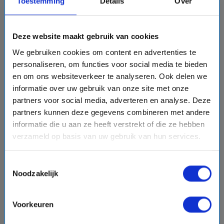
Toestemming
Details
Over
event
van: 05-09-2026 - Tot: 15-09-2026
schedule
place
11 dagen
Britse eilanden
Deze website maakt gebruik van cookies
Vaarroute:
Hamburg, Dag op Zee, Invergordon, Dag op
Zee, Greenock, Belfast, Liverpool, Dag op Zee,
We gebruiken cookies om content en advertenties te
Southampton, Dag op Zee, Hamburg
personaliseren, om functies voor social media te bieden
en om ons websiteverkeer te analyseren. Ook delen we
informatie over uw gebruik van onze site met onze
€3145,-
v.a.
p.p.
partners voor social media, adverteren en analyse. Deze
+
+
directions_boat
directions_bus
flight
partners kunnen deze gegevens combineren met andere
Bekijk cruise
chevron_right
informatie die u aan ze heeft verstrekt of die ze hebben
verzameld op basis van uw gebruik van hun services.
Vergelijk
Toestemmingsselectie
Noodzakelijk
favorite
Voorkeuren