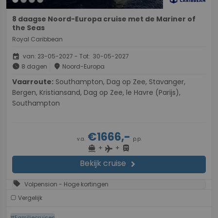
8 daagse Noord-Europa cruise met de Mariner of
the Seas
Royal Caribbean
event
van: 23-05-2027 - Tot: 30-05-2027
schedule
place
8 dagen
Noord-Europa
Vaarroute:
Southampton, Dag op Zee, Stavanger,
Bergen, Kristiansand, Dag op Zee, le Havre (Parijs),
Southampton
€1666,-
v.a.
p.p.
+
+
directions_boat
directions_bus
flight
Bekijk cruise
chevron_right
sell
Volpension - Hoge kortingen
Vergelijk
#Familiecruises