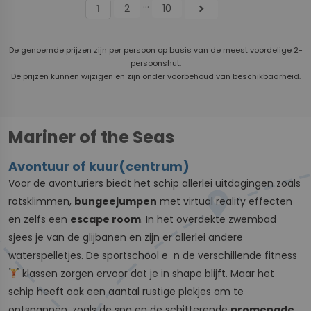
...
2
10
chevron_right
1
De genoemde prijzen zijn per persoon op basis van de meest voordelige 2-
persoonshut.
De prijzen kunnen wijzigen en zijn onder voorbehoud van beschikbaarheid.
Mariner of the Seas
Avontuur of kuur(centrum)
Voor de avonturiers biedt het schip allerlei uitdagingen zoals
rotsklimmen,
bungeejumpen
met virtual reality effecten
en zelfs een
escape room
. In het overdekte zwembad
sjees je van de glijbanen en zijn er allerlei andere
waterspelletjes. De sportschool e n de verschillende fitness
klassen zorgen ervoor dat je in shape blijft. Maar het
schip heeft ook een aantal rustige plekjes om te
ontspannen, zoals de spa en de schitterende
promenade