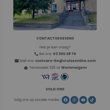
CONTACTGEGEVENS
Heb je een vraag?
call
Bel ons:
03 300 28 70
mail
Mail ons:
custcare-be@cruiseonline.com
home
Ternesselei 326 te
Wommelgem
VOLG ONS
Volg ons op sociale media: