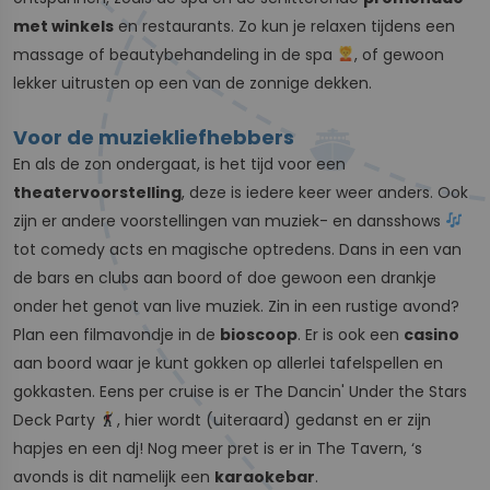
met winkels
en restaurants. Zo kun je relaxen tijdens een
massage of beautybehandeling in de spa
, of gewoon
lekker uitrusten op een van de zonnige dekken.
Voor de muziekliefhebbers
En als de zon ondergaat, is het tijd voor een
theatervoorstelling
, deze is iedere keer weer anders. Ook
zijn er andere voorstellingen van muziek- en dansshows
tot comedy acts en magische optredens. Dans in een van
de bars en clubs aan boord of doe gewoon een drankje
onder het genot van live muziek. Zin in een rustige avond?
Plan een filmavondje in de
bioscoop
. Er is ook een
casino
aan boord waar je kunt gokken op allerlei tafelspellen en
gokkasten. Eens per cruise is er The Dancin' Under the Stars
Deck Party
, hier wordt (uiteraard) gedanst en er zijn
hapjes en een dj! Nog meer pret is er in The Tavern, ‘s
avonds is dit namelijk een
karaokebar
.