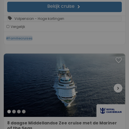
Bekijk cruise
chevron_right
sell
Volpension - Hoge kortingen
Vergelijk
#Familiecruises
favorite
chevron_right
8 daagse Middellandse Zee cruise met de Mariner
of the Seas