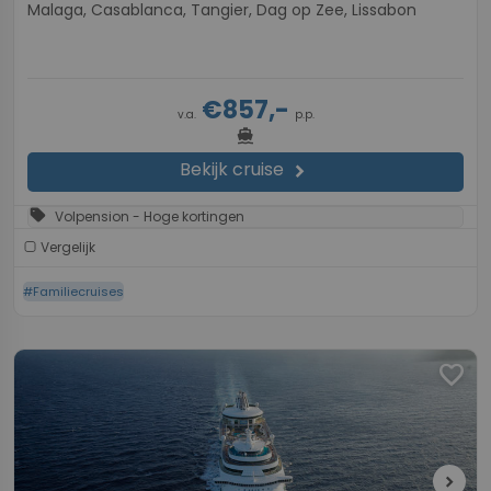
Malaga, Casablanca, Tangier, Dag op Zee, Lissabon
€857,-
v.a.
p.p.
directions_boat
Bekijk cruise
chevron_right
sell
Volpension - Hoge kortingen
Vergelijk
#Familiecruises
favorite
chevron_right