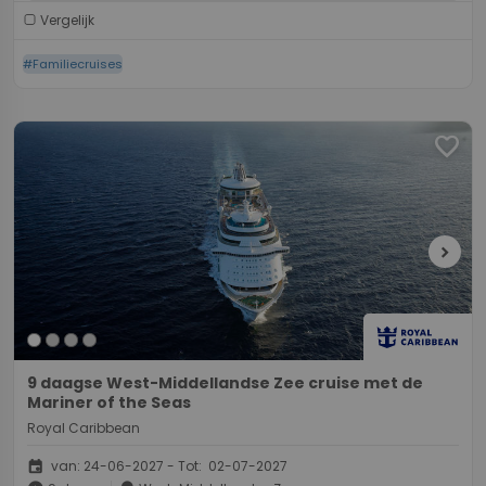
Vergelijk
#Familiecruises
favorite
chevron_right
9 daagse West-Middellandse Zee cruise met de
Mariner of the Seas
Royal Caribbean
event
van: 24-06-2027 - Tot: 02-07-2027