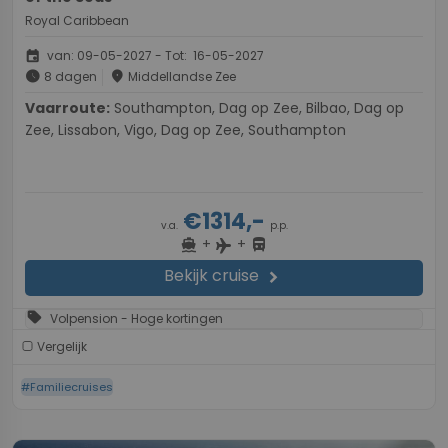
Royal Caribbean
event
van: 09-05-2027 - Tot: 16-05-2027
schedule
place
8 dagen
Middellandse Zee
Vaarroute:
Southampton, Dag op Zee, Bilbao, Dag op
Zee, Lissabon, Vigo, Dag op Zee, Southampton
€1314,-
v.a.
p.p.
+
+
directions_boat
directions_bus
flight
Bekijk cruise
chevron_right
sell
Volpension - Hoge kortingen
Vergelijk
#Familiecruises