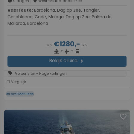
schedule
place
9 dagen
West-Middellandse Zee
Vaarroute:
Barcelona, Dag op Zee, Tangier,
Casablanca, Cadiz, Malaga, Dag op Zee, Palma de
Mallorca, Barcelona
€1280,-
v.a.
p.p.
+
+
directions_boat
directions_bus
flight
Bekijk cruise
chevron_right
sell
Volpension - Hoge kortingen
Vergelijk
#Familiecruises
favorite