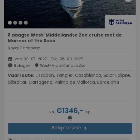
8 daagse West-Middellandse Zee cruise met de
Mariner of the Seas
Royal Caribbean
event
van: 30-07-2027 - Tot: 06-08-2027
schedule
place
8 dagen
West-Middellandse Zee
Vaarroute:
Lissabon, Tangier, Casablanca, Solar Eclipse,
Gibraltar, Cartagena, Palma de Mallorca, Barcelona
€1346,-
v.a.
p.p.
directions_boat
Bekijk cruise
chevron_right