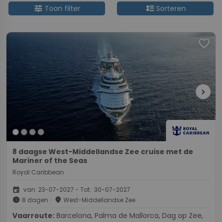
tune
format_line_spacing
Toon filter
Sorteren
favorite
chevron_right
8 daagse West-Middellandse Zee cruise met de
Mariner of the Seas
Royal Caribbean
event
van: 23-07-2027 - Tot: 30-07-2027
schedule
place
8 dagen
West-Middellandse Zee
Vaarroute:
Barcelona, Palma de Mallorca, Dag op Zee,