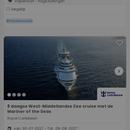
sell
Volpension - Hoge kortingen
Vergelijk
#Familiecruises
favorite
chevron_right
8 daagse West-Middellandse Zee cruise met de
Mariner of the Seas
Royal Caribbean
event
van: 30-07-2027 - Tot: 06-08-2027