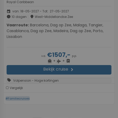
Royal Caribbean
event
van: 18-05-2027 - Tot: 27-05-2027
schedule
place
10 dagen
West-Middellandse Zee
Vaarroute:
Barcelona, Dag op Zee, Malaga, Tangier,
Casablanca, Dag op Zee, Madeira, Dag op Zee, Porto,
Lissabon
€1507,-
v.a.
p.p.
+
+
directions_boat
directions_bus
flight
Bekijk cruise
chevron_right
sell
Volpension - Hoge kortingen
Vergelijk
#Familiecruises