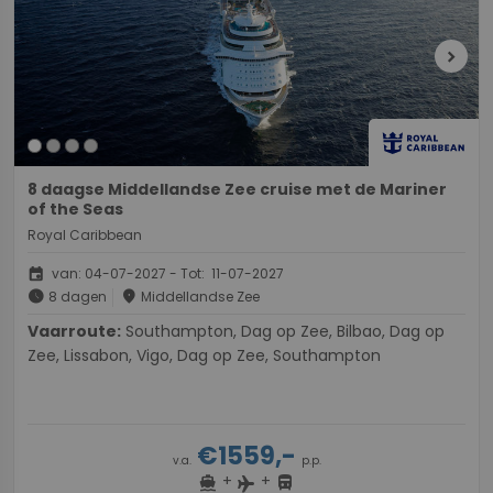
chevron_right
8 daagse Middellandse Zee cruise met de Mariner
of the Seas
Royal Caribbean
event
van: 04-07-2027 - Tot: 11-07-2027
schedule
place
8 dagen
Middellandse Zee
Vaarroute:
Southampton, Dag op Zee, Bilbao, Dag op
Zee, Lissabon, Vigo, Dag op Zee, Southampton
€1559,-
v.a.
p.p.
+
+
directions_boat
directions_bus
flight