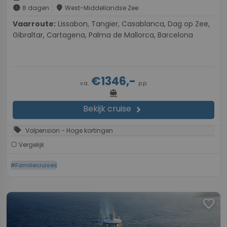
schedule
place
8 dagen
West-Middellandse Zee
Vaarroute:
Lissabon, Tangier, Casablanca, Dag op Zee,
Gibraltar, Cartagena, Palma de Mallorca, Barcelona
€1346,-
v.a.
p.p.
directions_boat
Bekijk cruise
chevron_right
sell
Volpension - Hoge kortingen
Vergelijk
#Familiecruises
favorite