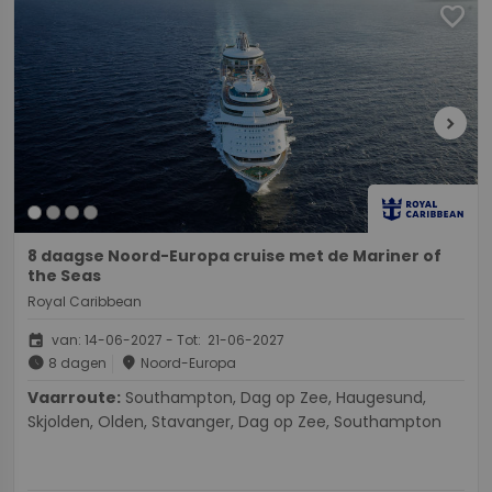
favorite
chevron_right
8 daagse Noord-Europa cruise met de Mariner of
the Seas
Royal Caribbean
event
van: 14-06-2027 - Tot: 21-06-2027
schedule
place
8 dagen
Noord-Europa
Vaarroute:
Southampton, Dag op Zee, Haugesund,
Skjolden, Olden, Stavanger, Dag op Zee, Southampton