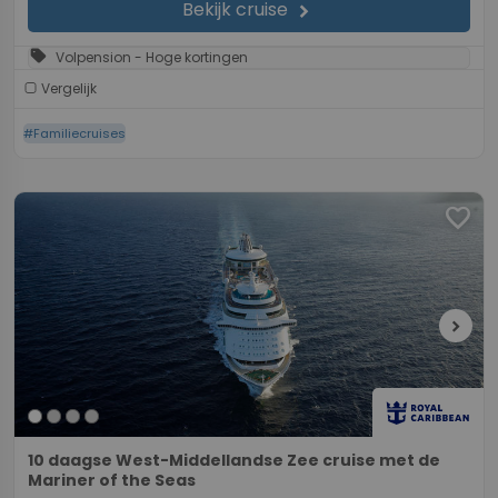
Bekijk cruise
chevron_right
sell
Volpension - Hoge kortingen
Vergelijk
#Familiecruises
favorite
chevron_right
10 daagse West-Middellandse Zee cruise met de
Mariner of the Seas