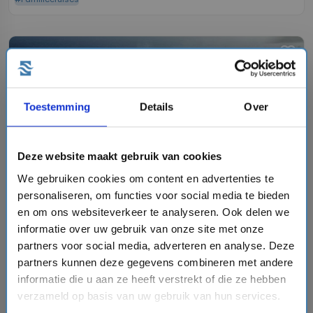
favorite
Toestemming
Details
Over
chevron_right
Deze website maakt gebruik van cookies
We gebruiken cookies om content en advertenties te
personaliseren, om functies voor social media te bieden
8 daagse Middellandse Zee cruise met de Mariner
en om ons websiteverkeer te analyseren. Ook delen we
of the Seas
informatie over uw gebruik van onze site met onze
Royal Caribbean
partners voor social media, adverteren en analyse. Deze
event
van: 16-07-2027 - Tot: 23-07-2027
partners kunnen deze gegevens combineren met andere
schedule
place
8 dagen
Middellandse Zee
informatie die u aan ze heeft verstrekt of die ze hebben
Vaarroute:
Barcelona, Dag op Zee, Tangier,
verzameld op basis van uw gebruik van hun services.
Casablanca, Cadiz, Malaga, Dag op Zee, Barcelona