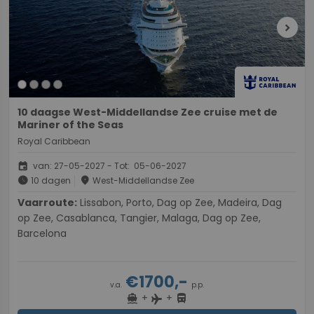
chevron_right
10 daagse West-Middellandse Zee cruise met de
Mariner of the Seas
Royal Caribbean
event
van: 27-05-2027 - Tot: 05-06-2027
schedule
place
10 dagen
West-Middellandse Zee
Vaarroute:
Lissabon, Porto, Dag op Zee, Madeira, Dag
op Zee, Casablanca, Tangier, Malaga, Dag op Zee,
Barcelona
€1700,-
v.a.
p.p.
+
+
directions_boat
directions_bus
flight