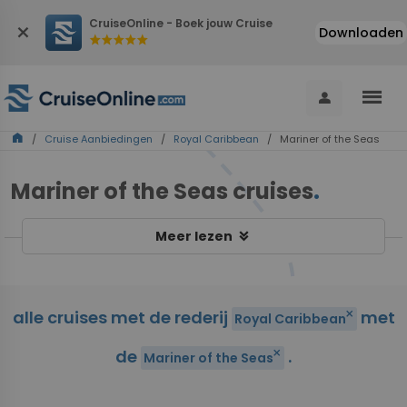
CruiseOnline - Boek jouw Cruise
close
Downloaden
star
star
star
star
star
menu
person
home
/
Cruise Aanbiedingen
/
Royal Caribbean
/ Mariner of the Seas
Mariner of the Seas cruises
.
keyboard_double_arrow_down
Meer lezen
alle cruises met de rederij
met
close
Royal Caribbean
de
.
close
Mariner of the Seas