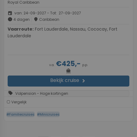
Royal Caribbean
event
van: 24-09-2027 - Tot: 27-09-2027
schedule
place
4 dagen
Caribbean
Vaarroute:
Fort Lauderdale, Nassau, Cococay, Fort
Lauderdale
€425,-
v.a.
p.p.
directions_boat
Bekijk cruise
chevron_right
sell
Volpension - Hoge kortingen
Vergelijk
#Familiecruises
#Minicruises