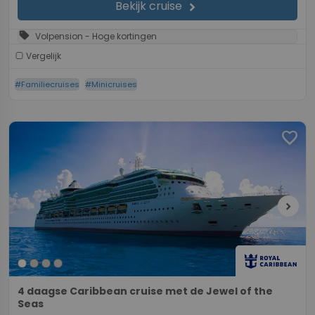
Bekijk cruise
chevron_right
sell
Volpension - Hoge kortingen
Vergelijk
#Familiecruises
#Minicruises
favorite
chevron_right
4 daagse Caribbean cruise met de Jewel of the
Seas