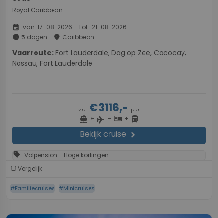
Royal Caribbean
event
van: 17-08-2026 - Tot: 21-08-2026
schedule
place
5 dagen
Caribbean
Vaarroute:
Fort Lauderdale, Dag op Zee, Cococay,
Nassau, Fort Lauderdale
€3116,-
v.a.
p.p.
+
+
+
directions_boat
hotel
directions_bus
flight
Bekijk cruise
chevron_right
sell
Volpension - Hoge kortingen
Vergelijk
#Familiecruises
#Minicruises