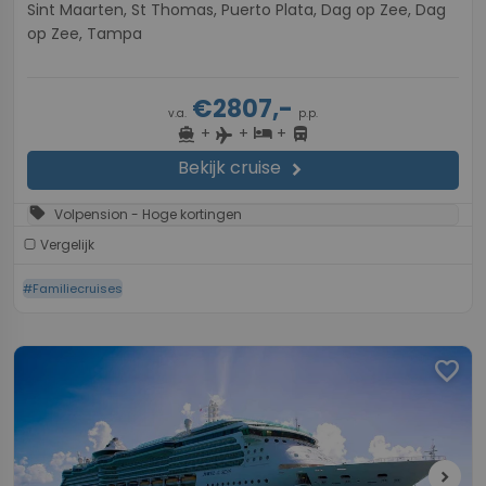
Sint Maarten, St Thomas, Puerto Plata, Dag op Zee, Dag
op Zee, Tampa
€2807,-
v.a.
p.p.
+
+
+
directions_boat
hotel
directions_bus
flight
Bekijk cruise
chevron_right
sell
Volpension - Hoge kortingen
Vergelijk
#Familiecruises
favorite
chevron_right