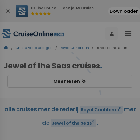
CruiseOnline - Boek jouw Cruise
close
Downloaden
star
star
star
star
star
menu
person
home
/
Cruise Aanbiedingen
/
Royal Caribbean
/ Jewel of the Seas
Jewel of the Seas cruises
.
keyboard_double_arrow_down
Meer lezen
alle cruises met de rederij
met
close
Royal Caribbean
de
.
close
Jewel of the Seas