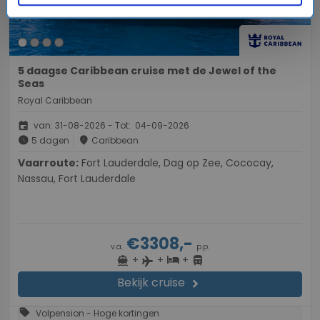
5 daagse Caribbean cruise met de Jewel of the
Seas
Royal Caribbean
event
van: 31-08-2026 - Tot: 04-09-2026
schedule
place
5 dagen
Caribbean
Vaarroute:
Fort Lauderdale, Dag op Zee, Cococay,
Nassau, Fort Lauderdale
€3308,-
v.a.
p.p.
+
+
+
directions_boat
hotel
directions_bus
flight
Bekijk cruise
chevron_right
sell
Volpension - Hoge kortingen