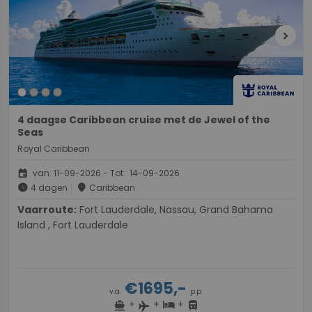
chevron_right
4 daagse Caribbean cruise met de Jewel of the
Seas
Royal Caribbean
event
van: 11-09-2026 - Tot: 14-09-2026
schedule
place
4 dagen
Caribbean
Vaarroute:
Fort Lauderdale, Nassau, Grand Bahama
Island , Fort Lauderdale
€1695,-
v.a.
p.p.
+
+
+
directions_boat
hotel
directions_bus
flight