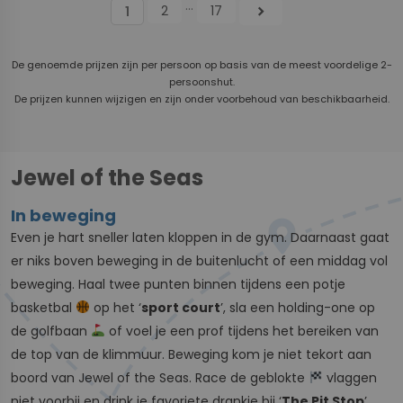
...
2
17
chevron_right
1
De genoemde prijzen zijn per persoon op basis van de meest voordelige 2-
persoonshut.
De prijzen kunnen wijzigen en zijn onder voorbehoud van beschikbaarheid.
Jewel of the Seas
In beweging
Even je hart sneller laten kloppen in de gym. Daarnaast gaat
er niks boven beweging in de buitenlucht of een middag vol
beweging. Haal twee punten binnen tijdens een potje
basketbal
op het ‘
sport court
’, sla een holding-one op
de golfbaan
of voel je een prof tijdens het bereiken van
de top van de klimmuur. Beweging kom je niet tekort aan
boord van Jewel of the Seas. Race de geblokte
vlaggen
niet voorbij en drink je favoriete drankje bij ‘
The Pit Stop
’.