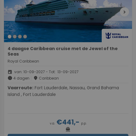
chevron_right
4 daagse Caribbean cruise met de Jewel of the
Seas
Royal Caribbean
event
van: 10-09-2027 - Tot: 13-09-2027
schedule
place
4 dagen
Caribbean
Vaarroute:
Fort Lauderdale, Nassau, Grand Bahama
Island , Fort Lauderdale
€441,-
v.a.
p.p.
directions_boat