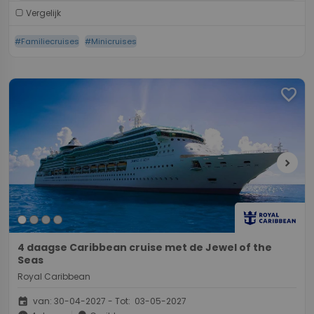
Vergelijk
#Familiecruises
#Minicruises
favorite
chevron_right
4 daagse Caribbean cruise met de Jewel of the
Seas
Royal Caribbean
event
van: 30-04-2027 - Tot: 03-05-2027