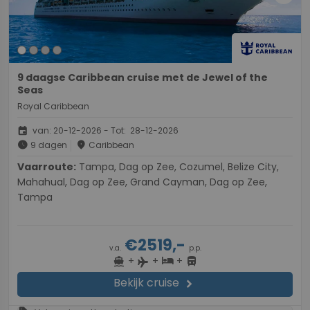
9 daagse Caribbean cruise met de Jewel of the
Seas
Royal Caribbean
event
van: 20-12-2026 - Tot: 28-12-2026
schedule
place
9 dagen
Caribbean
Vaarroute:
Tampa, Dag op Zee, Cozumel, Belize City,
Mahahual, Dag op Zee, Grand Cayman, Dag op Zee,
Tampa
€2519,-
v.a.
p.p.
+
+
+
directions_boat
hotel
directions_bus
flight
Bekijk cruise
chevron_right