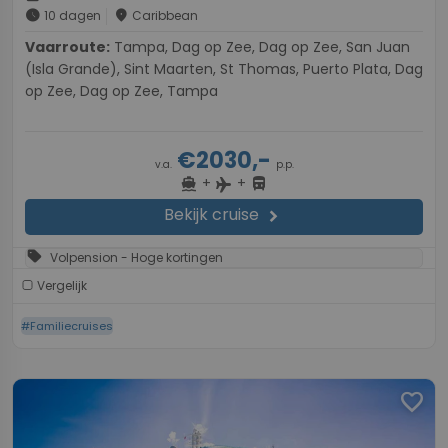
schedule
place
10 dagen
Caribbean
Vaarroute:
Tampa, Dag op Zee, Dag op Zee, San Juan
(Isla Grande), Sint Maarten, St Thomas, Puerto Plata, Dag
op Zee, Dag op Zee, Tampa
€2030,-
v.a.
p.p.
+
+
directions_boat
directions_bus
flight
Bekijk cruise
chevron_right
sell
Volpension - Hoge kortingen
Vergelijk
#Familiecruises
favorite