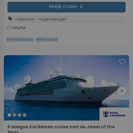
Bekijk cruise
chevron_right
sell
Volpension - Hoge kortingen
Vergelijk
#Familiecruises
#Minicruises
favorite
chevron_right
5 daagse Caribbean cruise met de Jewel of the
Seas