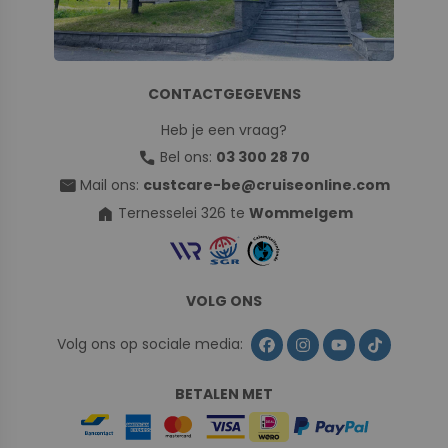
CONTACTGEGEVENS
Heb je een vraag?
call
Bel ons:
03 300 28 70
mail
Mail ons:
custcare-be@cruiseonline.com
home
Ternesselei 326 te
Wommelgem
VOLG ONS
Volg ons op sociale media:
BETALEN MET