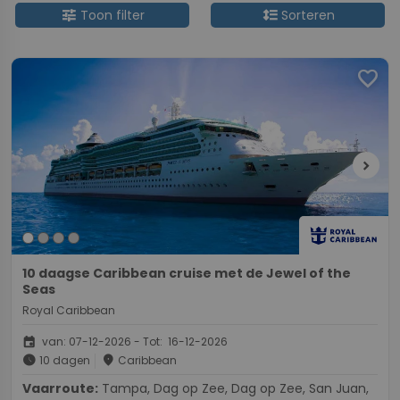
tune
format_line_spacing
Toon filter
Sorteren
favorite
chevron_right
10 daagse Caribbean cruise met de Jewel of the
Seas
Royal Caribbean
event
van: 07-12-2026 - Tot: 16-12-2026
schedule
place
10 dagen
Caribbean
Vaarroute:
Tampa, Dag op Zee, Dag op Zee, San Juan,