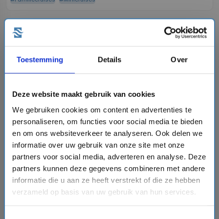
favorite
Toestemming
Details
Over
chevron_right
Deze website maakt gebruik van cookies
We gebruiken cookies om content en advertenties te
personaliseren, om functies voor social media te bieden
en om ons websiteverkeer te analyseren. Ook delen we
4 daagse Caribbean cruise met de Jewel of the
informatie over uw gebruik van onze site met onze
Seas
partners voor social media, adverteren en analyse. Deze
Royal Caribbean
partners kunnen deze gegevens combineren met andere
informatie die u aan ze heeft verstrekt of die ze hebben
event
van: 10-09-2027 - Tot: 13-09-2027
schedule
place
4 dagen
Caribbean
verzameld op basis van uw gebruik van hun services.
Vaarroute:
Fort Lauderdale, Nassau, Cococay, Fort
Lauderdale
Toestemmingsselectie