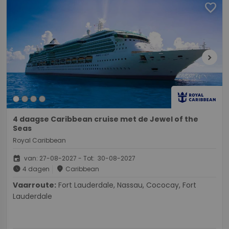
favorite
chevron_right
4 daagse Caribbean cruise met de Jewel of the
Seas
Royal Caribbean
event
van: 27-08-2027 - Tot: 30-08-2027
schedule
place
4 dagen
Caribbean
Vaarroute:
Fort Lauderdale, Nassau, Cococay, Fort
Lauderdale