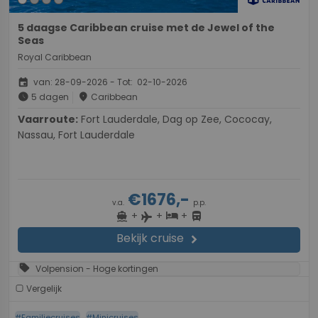
5 daagse Caribbean cruise met de Jewel of the
Seas
Royal Caribbean
event
van: 28-09-2026 - Tot: 02-10-2026
schedule
place
5 dagen
Caribbean
Vaarroute:
Fort Lauderdale, Dag op Zee, Cococay,
Nassau, Fort Lauderdale
€1676,-
v.a.
p.p.
+
+
+
directions_boat
hotel
directions_bus
flight
Bekijk cruise
chevron_right
sell
Volpension - Hoge kortingen
Vergelijk
#Familiecruises
#Minicruises