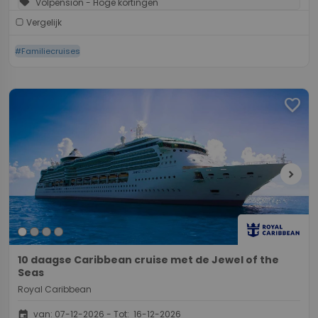
sell
Volpension - Hoge kortingen
Vergelijk
#Familiecruises
favorite
chevron_right
10 daagse Caribbean cruise met de Jewel of the
Seas
Royal Caribbean
event
van: 07-12-2026 - Tot: 16-12-2026