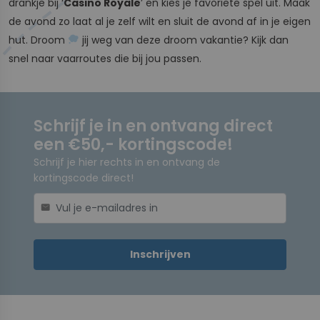
drankje bij ‘
Casino Royale
’ en kies je favoriete spel uit. Maak
de avond zo laat al je zelf wilt en sluit de avond af in je eigen
hut. Droom
jij weg van deze droom vakantie? Kijk dan
snel naar vaarroutes die bij jou passen.
Schrijf je in en ontvang direct
een €50,- kortingscode!
Schrijf je hier rechts in en ontvang de
kortingscode direct!
mail
Inschrijven