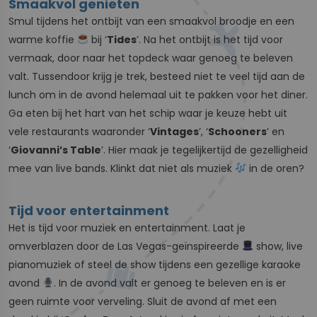
Smaakvol genieten
Smul tijdens het ontbijt van een smaakvol broodje en een
warme koffie
bij ‘
Tides
’. Na het ontbijt is het tijd voor
vermaak, door naar het topdeck waar genoeg te beleven
valt. Tussendoor krijg je trek, besteed niet te veel tijd aan de
lunch om in de avond helemaal uit te pakken voor het diner.
Ga eten bij het hart van het schip waar je keuze hebt uit
vele restaurants waaronder ‘
Vintages
’, ‘
Schooners
’ en
‘
Giovanni’s Table
’. Hier maak je tegelijkertijd de gezelligheid
mee van live bands. Klinkt dat niet als muziek
in de oren?
Tijd voor entertainment
Het is tijd voor muziek en entertainment. Laat je
omverblazen door de Las Vegas-geïnspireerde
show, live
pianomuziek of steel de show tijdens een gezellige karaoke
avond
. In de avond valt er genoeg te beleven en is er
geen ruimte voor verveling. Sluit de avond af met een