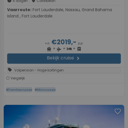
schedule
place
4 dagen
Caribbean
Vaarroute:
Fort Lauderdale, Nassau, Grand Bahama
Island , Fort Lauderdale
€2019,-
v.a.
p.p.
+
+
+
directions_boat
hotel
directions_bus
flight
Bekijk cruise
chevron_right
sell
Volpension - Hoge kortingen
Vergelijk
#Familiecruises
#Minicruises
favorite