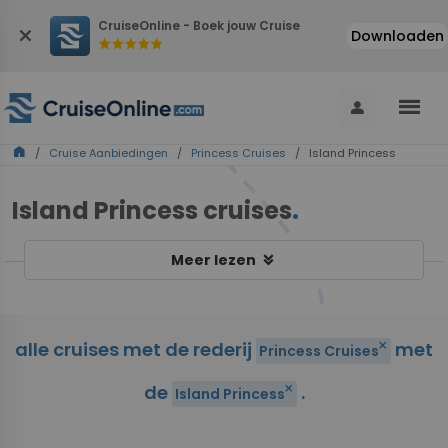
CruiseOnline - Boek jouw Cruise
close
Downloaden
star
star
star
star
star
menu
person
home
/
Cruise Aanbiedingen
/
Princess Cruises
/ Island Princess
Island Princess cruises
.
keyboard_double_arrow_down
Meer lezen
alle cruises met de rederij
met
close
Princess Cruises
de
.
close
Island Princess