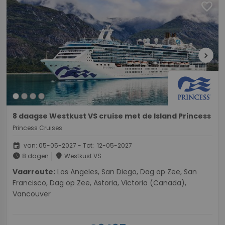
favorite
chevron_right
8 daagse Westkust VS cruise met de Island Princess
Princess Cruises
event
van: 05-05-2027 - Tot: 12-05-2027
schedule
place
8 dagen
Westkust VS
Vaarroute:
Los Angeles, San Diego, Dag op Zee, San
Francisco, Dag op Zee, Astoria, Victoria (Canada),
Vancouver