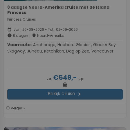
8 daagse Noord-Amerika cruise met de Island
Princess
Princess Cruises
event
van: 26-08-2026 - Tot: 02-09-2026
schedule
place
8 dagen
Noord-Amerika
Vaarroute:
Anchorage, Hubbard Glacier , Glacier Bay,
Skagway, Juneau, Ketchikan, Dag op Zee, Vancouver
€549,-
v.a.
p.p.
directions_boat
Bekijk cruise
chevron_right
Vergelijk