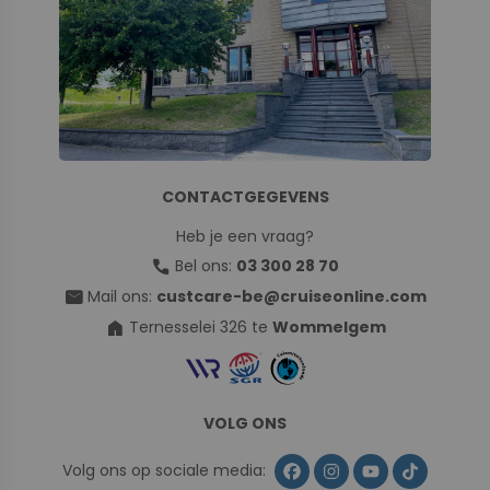
CONTACTGEGEVENS
Heb je een vraag?
call
Bel ons:
03 300 28 70
mail
Mail ons:
custcare-be@cruiseonline.com
home
Ternesselei 326 te
Wommelgem
VOLG ONS
Volg ons op sociale media: