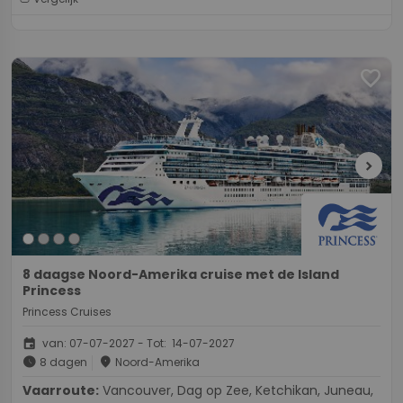
favorite
chevron_right
8 daagse Noord-Amerika cruise met de Island
Princess
Princess Cruises
event
van: 07-07-2027 - Tot: 14-07-2027
schedule
place
8 dagen
Noord-Amerika
Vaarroute:
Vancouver, Dag op Zee, Ketchikan, Juneau,