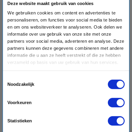
event
van: 19-05-2027 - Tot: 26-05-2027
Deze website maakt gebruik van cookies
schedule
place
8 dagen
Noord-Amerika
We gebruiken cookies om content en advertenties te
Vaarroute:
Anchorage, Hubbard Glacier , Glacier Bay,
personaliseren, om functies voor social media te bieden
Skagway, Juneau, Ketchikan, Dag op Zee, Vancouver
en om ons websiteverkeer te analyseren. Ook delen we
informatie over uw gebruik van onze site met onze
partners voor social media, adverteren en analyse. Deze
partners kunnen deze gegevens combineren met andere
€566,-
v.a.
p.p.
informatie die u aan ze heeft verstrekt of die ze hebben
directions_boat
verzameld op basis van uw gebruik van hun services.
Bekijk cruise
chevron_right
Toestemmingsselectie
Vergelijk
Noodzakelijk
Voorkeuren
favorite
Statistieken