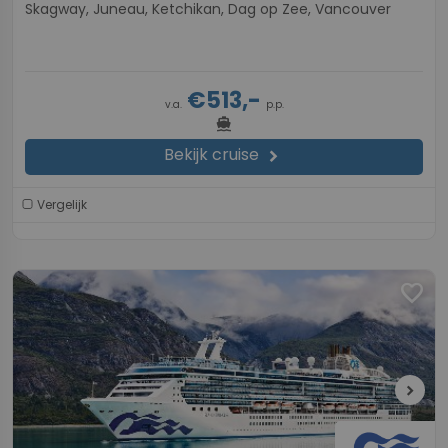
Skagway, Juneau, Ketchikan, Dag op Zee, Vancouver
€513,-
v.a.
p.p.
directions_boat
Bekijk cruise
chevron_right
Vergelijk
favorite
chevron_right