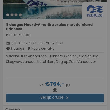
8 daagse Noord-Amerika cruise met de Island
Princess
Princess Cruises
event
van: 14-07-2027 - Tot: 21-07-2027
schedule
place
8 dagen
Noord-Amerika
Vaarroute:
Anchorage, Hubbard Glacier , Glacier Bay,
Skagway, Juneau, Ketchikan, Dag op Zee, Vancouver
€764,-
v.a.
p.p.
directions_boat
Bekijk cruise
chevron_right
Vergelijk