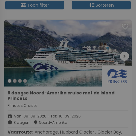
tune
format_line_spacing
Toon filter
Sorteren
favorite
chevron_right
8 daagse Noord-Amerika cruise met de Island
Princess
Princess Cruises
event
van: 09-09-2026 - Tot: 16-09-2026
schedule
place
8 dagen
Noord-Amerika
Vaarroute:
Anchorage, Hubbard Glacier , Glacier Bay,