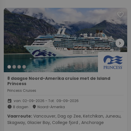
favorite
chevron_right
8 daagse Noord-Amerika cruise met de Island
Princess
Princess Cruises
event
van: 02-09-2026 - Tot: 09-09-2026
schedule
place
8 dagen
Noord-Amerika
Vaarroute:
Vancouver, Dag op Zee, Ketchikan, Juneau,
Skagway, Glacier Bay, College fjord , Anchorage