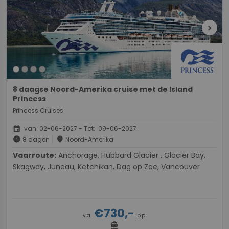
chevron_right
8 daagse Noord-Amerika cruise met de Island
Princess
Princess Cruises
event
van: 02-06-2027 - Tot: 09-06-2027
schedule
place
8 dagen
Noord-Amerika
Vaarroute:
Anchorage, Hubbard Glacier , Glacier Bay,
Skagway, Juneau, Ketchikan, Dag op Zee, Vancouver
€730,-
v.a.
p.p.
directions_boat