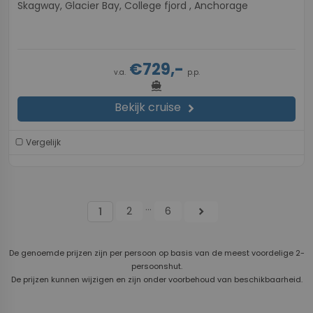
Skagway, Glacier Bay, College fjord , Anchorage
€729,-
v.a.
p.p.
directions_boat
Bekijk cruise
chevron_right
Vergelijk
...
2
6
chevron_right
1
De genoemde prijzen zijn per persoon op basis van de meest voordelige 2-
persoonshut.
De prijzen kunnen wijzigen en zijn onder voorbehoud van beschikbaarheid.