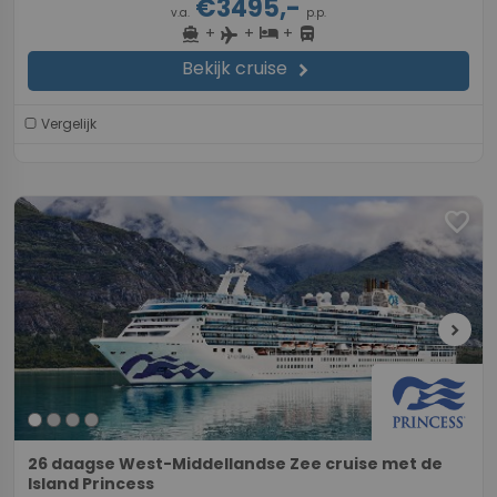
€3495,-
v.a.
p.p.
+
+
+
directions_boat
hotel
directions_bus
flight
Bekijk cruise
chevron_right
Vergelijk
favorite
chevron_right
26 daagse West-Middellandse Zee cruise met de
Island Princess