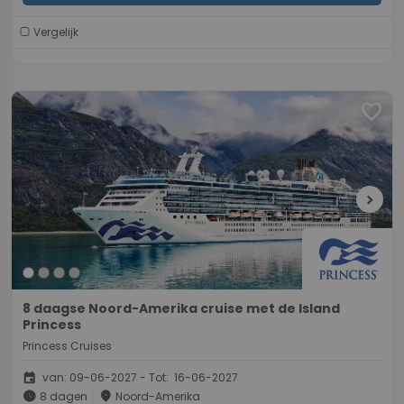
Vergelijk
favorite
chevron_right
8 daagse Noord-Amerika cruise met de Island
Princess
Princess Cruises
event
van: 09-06-2027 - Tot: 16-06-2027
schedule
place
8 dagen
Noord-Amerika