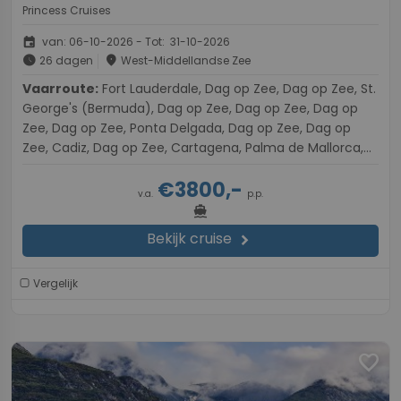
Princess Cruises
event
van: 06-10-2026 - Tot: 31-10-2026
schedule
place
26 dagen
West-Middellandse Zee
Vaarroute:
Fort Lauderdale, Dag op Zee, Dag op Zee, St.
George's (Bermuda), Dag op Zee, Dag op Zee, Dag op
Zee, Dag op Zee, Ponta Delgada, Dag op Zee, Dag op
Zee, Cadiz, Dag op Zee, Cartagena, Palma de Mallorca,
Barcelona, Dag op Zee, Ajaccio, Omo'a, Civitavecchia
€3800,-
(Rome), Napels, Dag op Zee, Chania, Fira (Santorini),
v.a.
p.p.
Mykonos, Athene
directions_boat
Bekijk cruise
chevron_right
Vergelijk
favorite