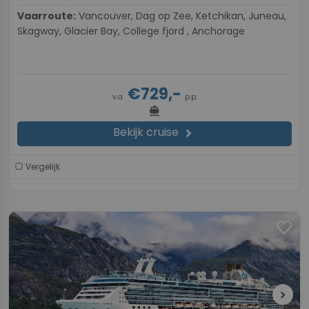
Vaarroute:
Vancouver, Dag op Zee, Ketchikan, Juneau,
Skagway, Glacier Bay, College fjord , Anchorage
€729,-
v.a.
p.p.
directions_boat
Bekijk cruise
chevron_right
Vergelijk
favorite
chevron_right