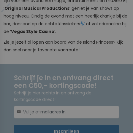
tijd voor een avond vol magie, entertainment en muziek! Bij
‘
Original Musical Productions
’ geniet je van shows op
hoog niveau. Eindig de avond met een heerlijk drankje bij de
bar, dansend op de echte klassiekers
of vol adrenaline bij
de ‘
Vegas Style Casino
’.
Zie je jezelf al lopen aan boord van de Island Princess? Kijk
dan snel naar je favoriete vaarroute!
Schrijf je in en ontvang direct
een €50,- kortingscode!
Schrijf je hier rechts in en ontvang de
kortingscode direct!
mail
Inschrijven