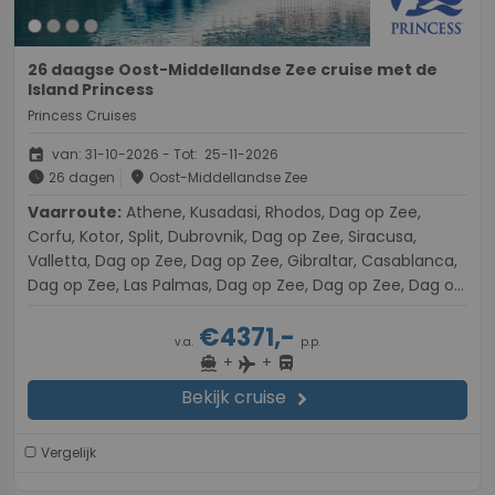
26 daagse Oost-Middellandse Zee cruise met de
Island Princess
Princess Cruises
event
van: 31-10-2026 - Tot: 25-11-2026
schedule
place
26 dagen
Oost-Middellandse Zee
Vaarroute:
Athene, Kusadasi, Rhodos, Dag op Zee,
Corfu, Kotor, Split, Dubrovnik, Dag op Zee, Siracusa,
Valletta, Dag op Zee, Dag op Zee, Gibraltar, Casablanca,
Dag op Zee, Las Palmas, Dag op Zee, Dag op Zee, Dag op
Zee, Dag op Zee, Dag op Zee, Dag op Zee, Dag op Zee,
€4371,-
Dag op Zee, Fort Lauderdale
v.a.
p.p.
+
+
directions_boat
directions_bus
flight
Bekijk cruise
chevron_right
Vergelijk