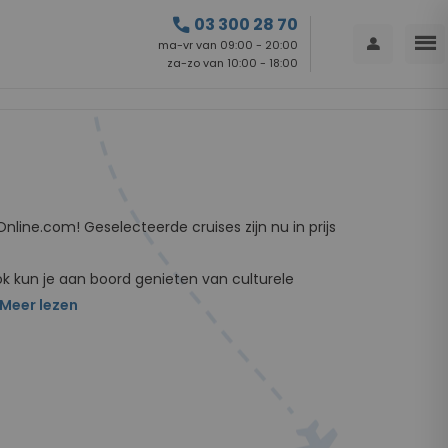
call
03 300 28 70
menu
person
ma-vr van 09:00 - 20:00
za-zo van 10:00 - 18:00
Online.com! Geselecteerde cruises zijn nu in prijs
ok kun je aan boord genieten van culturele
Meer lezen