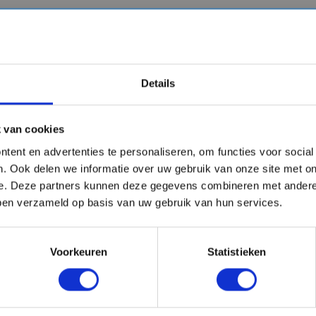
oordelige cruises
eelal goedkoper tarief. In sommige gevallen is het prijsverschil tu
Details
tijdelijk in prijs verlaagd en kunnen ieder moment weer worden ge
 van cookies
tent en advertenties te personaliseren, om functies voor socia
. Ook delen we informatie over uw gebruik van onze site met on
n €50,- kortingscode!
mail
e. Deze partners kunnen deze gegevens combineren met andere 
ect!
bben verzameld op basis van uw gebruik van hun services.
Voorkeuren
Statistieken
VERTREKHAVENS
REDERIJEN
uises vanuit Rotterdam
Virgin Voyages