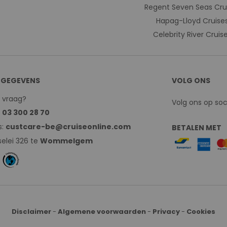
Regent Seven Seas Cru
Hapag-Lloyd Cruise
Celebrity River Cruis
GEGEVENS
VOLG ONS
n vraag?
Volg ons op so
:
03 300 28 70
s:
custcare-be@cruiseonline.com
BETALEN MET
elei 326 te
Wommelgem
Disclaimer
-
Algemene voorwaarden
-
Privacy
-
Cookies