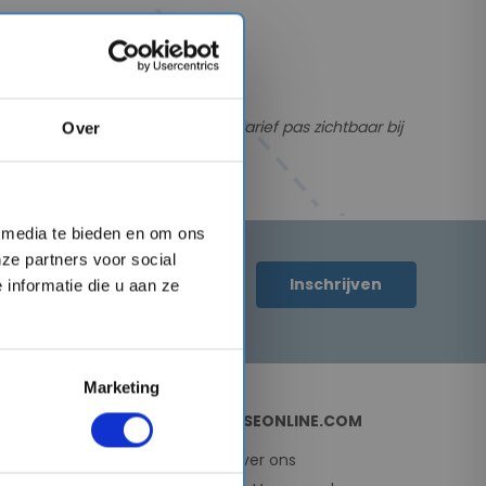
ssen de dagprijs en het speciale tarief pas zichtbaar bij
Over
wijzigd.
l media te bieden en om ons
ze partners voor social
Inschrijven
informatie die u aan ze
Marketing
OVER CRUISEONLINE.COM
Over ons