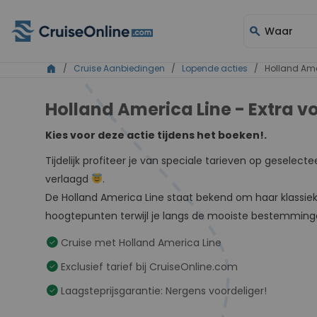
search
Waar
home
/
Cruise Aanbiedingen
/
Lopende acties
/ Holland Ameri
Holland America Line - Extra v
Kies voor deze actie tijdens het boeken!.
Tijdelijk profiteer je van speciale tarieven op geselect
verlaagd
.
De Holland America Line staat bekend om haar klassieke
hoogtepunten terwijl je langs de mooiste bestemminge
check_circle
Cruise met Holland America Line
check_circle
Exclusief tarief bij CruiseOnline.com
check_circle
Laagsteprijsgarantie: Nergens voordeliger!