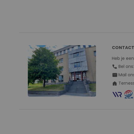
CONTACT
Heb je ee
call
Bel ons
mail
Mail on
home
Terness