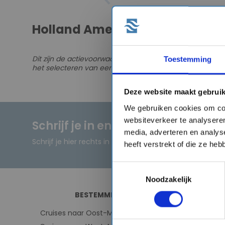
Holland America Line - Extra v
Dit zijn de actievoorwaarden: Dit betreft een exclusief, v
Toestemming
het selecteren van een hoger huttype. De tarieven zijn 
Deze website maakt gebruik
We gebruiken cookies om con
websiteverkeer te analyseren
Schrijf je in en ontvang direct ee
media, adverteren en analys
Schrijf je hier rechts in en ontvang de kortingscode dir
heeft verstrekt of die ze he
Toestemmingsselectie
Noodzakelijk
BESTEMMINGEN
Cruises naar Oost-Middellandse Zee
Cr