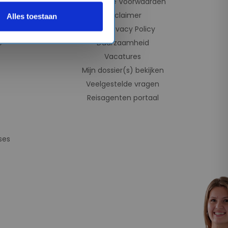
Algemene Voorwaarden
Disclaimer
Alles toestaan
e
AVG Privacy Policy
e
Duurzaamheid
Vacatures
Mijn dossier(s) bekijken
Veelgestelde vragen
Reisagenten portaal
ses