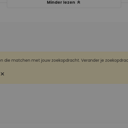
keyboard_double_arrow_up
Minder lezen
den die matchen met jouw zoekopdracht. Verander je zoekopdrac
close