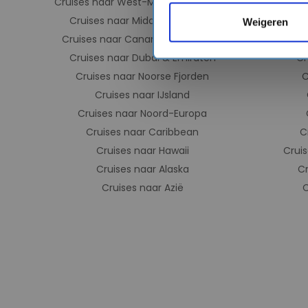
Cruises naar West-Middellandse Zee
Cru
Cruises naar Middellandse Zee
C
Weigeren
Cruises naar Canarische eilanden
Cruises 
Cruises naar Dubai & Emiraten
Cr
Cruises naar Noorse Fjorden
C
Cruises naar IJsland
Cruises naar Noord-Europa
Cruises naar Caribbean
C
Cruises naar Hawaii
Cruis
Cruises naar Alaska
C
Cruises naar Azië
C