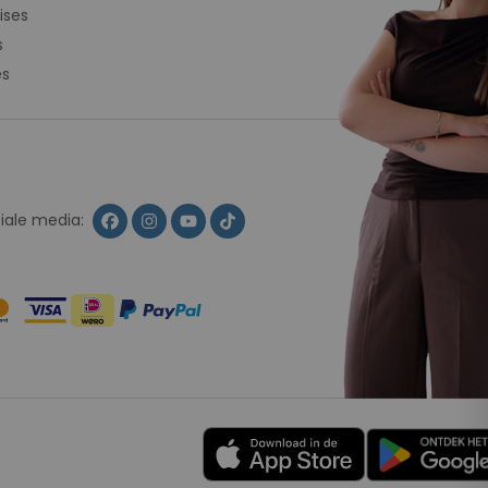
ises
s
es
ciale media: