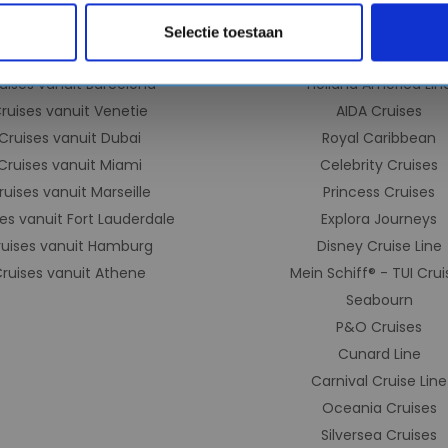
ises vanuit Amsterdam
MSC Cruises
ruises vanuit IJmuiden
Costa Cruises
Selectie toestaan
vanuit Civitavecchia (Rome)
Norwegian Cruise Lin
uises vanuit Barcelona
Holland America Lin
ruises vanuit Venetie
AIDA Cruises
Cruises vanuit Dubai
Royal Caribbean
Cruises vanuit Miami
Celebrity Cruises
ruises vanuit Marseille
Princess Cruises
es vanuit Fort Lauderdale
Explora Journeys
ruises vanuit Hamburg
Disney Cruise Line
ruises vanuit Athene
Mein Schiff® - TUI Crui
Seabourn
P&O Cruises
Cunard Line
Carnival Cruise Line
Oceania Cruises
Silversea Cruises