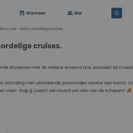
date_range
group
Wanneer
Wie
ca Line - Extra voordelige cruises
oordelige cruises
.
eerde afvaarten met de Holland America Line, exclusief bij Cruise
 uitstraling met uitstekende, persoonlijke service aan boord. O
n vaart. Stap jij (weer) aan boord van één van de schepen?