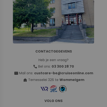
CONTACTGEGEVENS
Heb je een vraag?
call
Bel ons:
03 300 28 70
mail
Mail ons:
custcare-be@cruiseonline.com
home
Ternesselei 326 te
Wommelgem
VOLG ONS