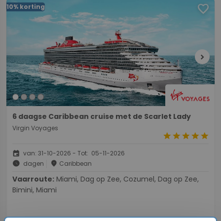
favorite
10% korting
chevron_right
6 daagse Caribbean cruise met de Scarlet Lady
Virgin Voyages
star
star
star
star
star
event
van: 31-10-2026 - Tot: 05-11-2026
schedule
place
dagen
Caribbean
Vaarroute:
Miami, Dag op Zee, Cozumel, Dag op Zee,
Bimini, Miami