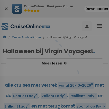
CruiseOnline - Boek jouw Cruise
close
Downloaden
star
star
star
star
star
menu
person
home
/
Cruise Aanbiedingen
/ Halloween bij Virgin Voyages!
Halloween bij Virgin Voyages!
.
keyboard_double_arrow_down
Meer lezen
alle cruises met vertrek
met
close
vanaf 26-10-2026
de
,
,
en
close
close
close
Scarlet Lady
Valiant Lady
Resilient Lady
en met terugkomst
close
close
Brilliant Lady
voor of op 15-11-