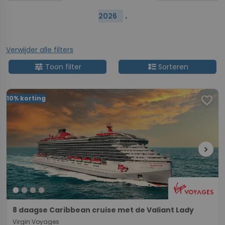
.
2026
Verwijder alle filters
tune
format_line_spacing
Toon filter
Sorteren
favorite
10% korting
chevron_right
8 daagse Caribbean cruise met de Valiant Lady
Virgin Voyages