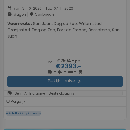
event
van: 31-10-2026 - Tot: 07-11-2026
schedule
place
dagen
Caribbean
Vaarroute:
San Juan, Dag op Zee, Willemstad,
Oranjestad, Dag op Zee, Fort de France, Basseterre, San
Juan
€2504,-
p.p.
v.a.
€2393,-
+
+
+
directions_boat
hotel
directions_bus
flight
Bekijk cruise
chevron_right
sell
Semi All Inclusive - Beste dagprijs
Vergelijk
#Adults Only Cruises