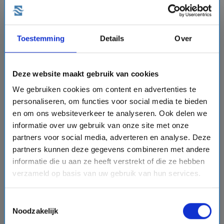
€2083,-
p.p.
v.a.
€2013,-
Toestemming
Details
Over
+
+
+
directions_boat
hotel
directions_bus
flight
Bekijk cruise
chevron_right
Deze website maakt gebruik van cookies
sell
Semi All Inclusive - Beste dagprijs
We gebruiken cookies om content en advertenties te
Vergelijk
personaliseren, om functies voor social media te bieden
#Adults Only Cruises
en om ons websiteverkeer te analyseren. Ook delen we
informatie over uw gebruik van onze site met onze
partners voor social media, adverteren en analyse. Deze
favorite
10% korting
partners kunnen deze gegevens combineren met andere
informatie die u aan ze heeft verstrekt of die ze hebben
verzameld op basis van uw gebruik van hun services.
chevron_right
Toestemmingsselectie
Noodzakelijk