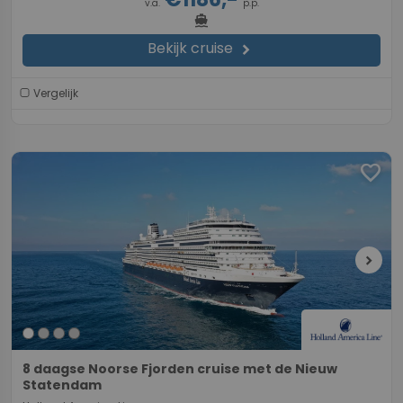
v.a.
p.p.
directions_boat
Bekijk cruise
chevron_right
Vergelijk
favorite
chevron_right
8 daagse Noorse Fjorden cruise met de Nieuw
Statendam