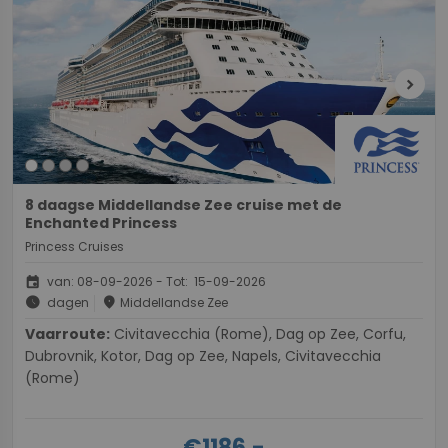
chevron_right
8 daagse Middellandse Zee cruise met de
Enchanted Princess
Princess Cruises
event
van: 08-09-2026 - Tot: 15-09-2026
schedule
place
dagen
Middellandse Zee
Vaarroute:
Civitavecchia (Rome), Dag op Zee, Corfu,
Dubrovnik, Kotor, Dag op Zee, Napels, Civitavecchia
(Rome)
€1186,-