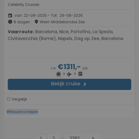
Celebrity Cruises
event
van: 22-08-2026 - Tot: 29-08-2026
schedule
place
8 dagen
West-Middellandse Zee
Vaarroute:
Barcelona, Nice, Portofino, La Spezia,
Civitavecchia (Rome), Napels, Dag op Zee, Barcelona
€1311,-
v.a.
p.p.
+
+
directions_boat
directions_bus
flight
Bekijk cruise
chevron_right
Vergelijk
#Nieuwe schepen
...
2
3382
chevron_right
1