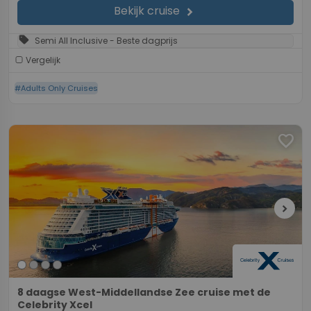
Bekijk cruise
chevron_right
sell
Semi All Inclusive - Beste dagprijs
Vergelijk
#Adults Only Cruises
favorite
chevron_right
8 daagse West-Middellandse Zee cruise met de
Celebrity Xcel