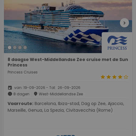
chevron_right
8 daagse West-Middellandse Zee cruise met de Sun
Princess
Princess Cruises
star
star
star
star
star_border
event
van: 19-09-2026 - Tot: 26-09-2026
schedule
place
8 dagen
West-Middellandse Zee
Vaarroute:
Barcelona, Ibiza-stad, Dag op Zee, Ajaccio,
Marseille, Genua, La Spezia, Civitavecchia (Rome)