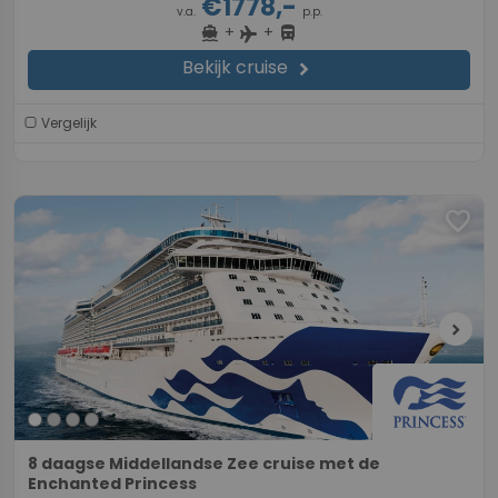
€1778,-
v.a.
p.p.
+
+
directions_boat
directions_bus
flight
Bekijk cruise
chevron_right
Vergelijk
favorite
chevron_right
8 daagse Middellandse Zee cruise met de
Enchanted Princess