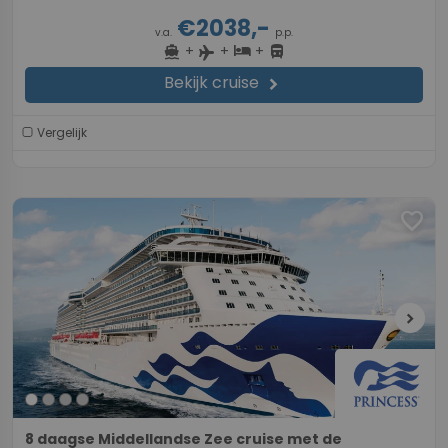
€2038,-
v.a.
p.p.
+
+
+
directions_boat
hotel
directions_bus
flight
Bekijk cruise
chevron_right
Vergelijk
favorite
chevron_right
8 daagse Middellandse Zee cruise met de