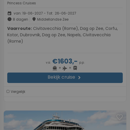
Princess Cruises
event
van: 19-06-2027 - Tot: 26-06-2027
schedule
place
8 dagen
Middellandse Zee
Vaarroute:
Civitavecchia (Rome), Dag op Zee, Corfu,
Kotor, Dubrovnik, Dag op Zee, Napels, Civitavecchia
(Rome)
€1603,-
v.a.
p.p.
+
+
directions_boat
directions_bus
flight
Bekijk cruise
chevron_right
Vergelijk
favorite