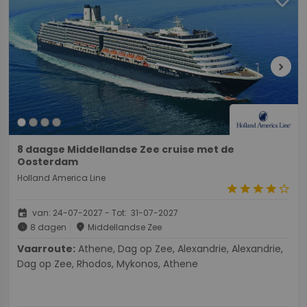
chevron_right
8 daagse Middellandse Zee cruise met de
Oosterdam
Holland America Line
star
star
star
star
star_border
event
van: 24-07-2027 - Tot: 31-07-2027
schedule
place
8 dagen
Middellandse Zee
Vaarroute:
Athene, Dag op Zee, Alexandrie, Alexandrie,
Dag op Zee, Rhodos, Mykonos, Athene