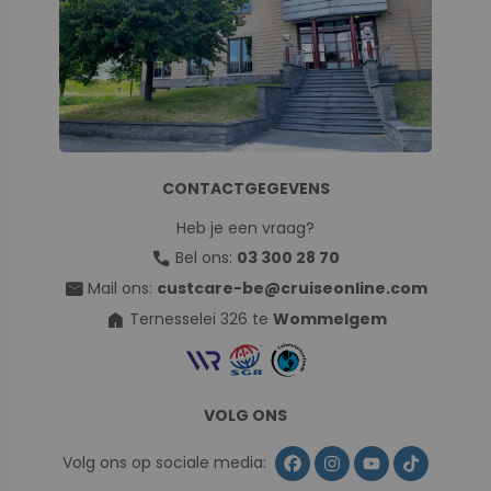
CONTACTGEGEVENS
Heb je een vraag?
call
Bel ons:
03 300 28 70
mail
Mail ons:
custcare-be@cruiseonline.com
home
Ternesselei 326 te
Wommelgem
VOLG ONS
Volg ons op sociale media: