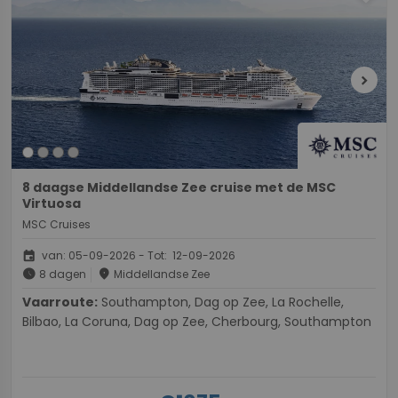
chevron_right
8 daagse Middellandse Zee cruise met de MSC
Virtuosa
MSC Cruises
event
van: 05-09-2026 - Tot: 12-09-2026
schedule
place
8 dagen
Middellandse Zee
Vaarroute:
Southampton, Dag op Zee, La Rochelle,
Bilbao, La Coruna, Dag op Zee, Cherbourg, Southampton