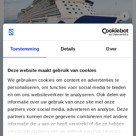
chevron_right
Toestemming
Details
Over
8 daagse Middellandse Zee cruise met de
Enchanted Princess
Princess Cruises
Deze website maakt gebruik van cookies
event
van: 03-07-2027 - Tot: 10-07-2027
We gebruiken cookies om content en advertenties te
schedule
place
8 dagen
Middellandse Zee
personaliseren, om functies voor social media te bieden
Vaarroute:
Civitavecchia (Rome), Dag op Zee, Corfu,
en om ons websiteverkeer te analyseren. Ook delen we
Kotor, Dubrovnik, Dag op Zee, Napels, Civitavecchia
informatie over uw gebruik van onze site met onze
(Rome)
partners voor social media, adverteren en analyse. Deze
partners kunnen deze gegevens combineren met andere
informatie die u aan ze heeft verstrekt of die ze hebben
€1663,-
v.a.
p.p.
verzameld op basis van uw gebruik van hun services.
+
+
directions_boat
directions_bus
flight