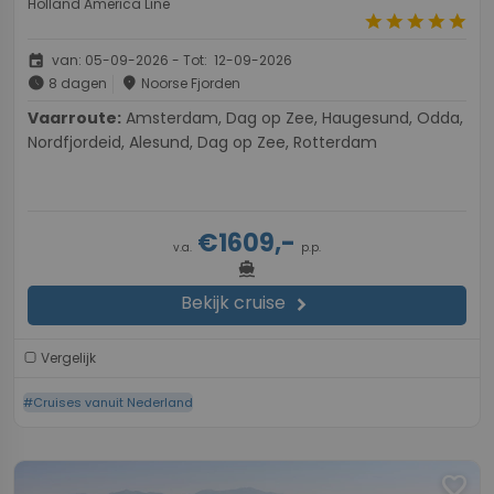
Holland America Line
star
star
star
star
star
event
van: 05-09-2026 - Tot: 12-09-2026
schedule
place
8 dagen
Noorse Fjorden
Vaarroute:
Amsterdam, Dag op Zee, Haugesund, Odda,
Nordfjordeid, Alesund, Dag op Zee, Rotterdam
€1609,-
v.a.
p.p.
directions_boat
Bekijk cruise
chevron_right
Vergelijk
#Cruises vanuit Nederland
favorite