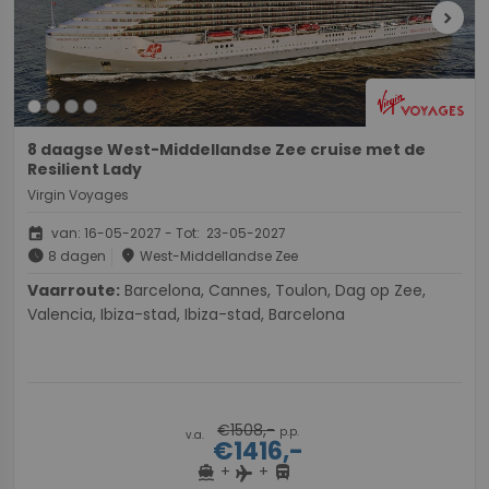
chevron_right
8 daagse West-Middellandse Zee cruise met de
Resilient Lady
Virgin Voyages
event
van: 16-05-2027 - Tot: 23-05-2027
schedule
place
8 dagen
West-Middellandse Zee
Vaarroute:
Barcelona, Cannes, Toulon, Dag op Zee,
Valencia, Ibiza-stad, Ibiza-stad, Barcelona
€1508,-
p.p.
v.a.
€1416,-
+
+
directions_boat
directions_bus
flight