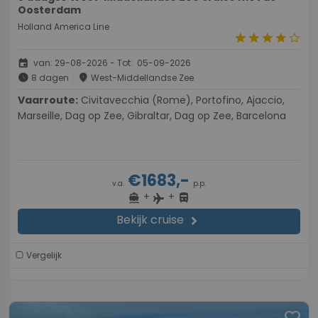
Oosterdam
Holland America Line
star
star
star
star
star_border
event
van: 29-08-2026 - Tot: 05-09-2026
schedule
place
8 dagen
West-Middellandse Zee
Vaarroute:
Civitavecchia (Rome), Portofino, Ajaccio,
Marseille, Dag op Zee, Gibraltar, Dag op Zee, Barcelona
€1683,-
v.a.
p.p.
+
+
directions_boat
directions_bus
flight
Bekijk cruise
chevron_right
Vergelijk
favorite