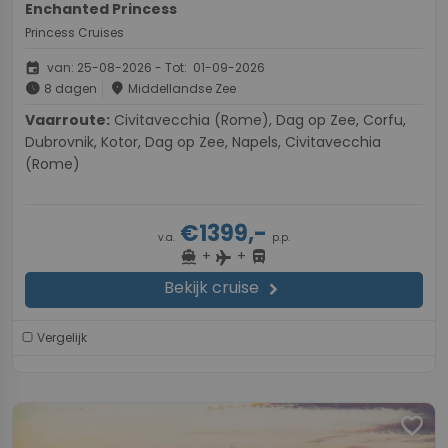
Enchanted Princess
Princess Cruises
event
van: 25-08-2026 - Tot: 01-09-2026
schedule
place
8 dagen
Middellandse Zee
Vaarroute:
Civitavecchia (Rome), Dag op Zee, Corfu,
Dubrovnik, Kotor, Dag op Zee, Napels, Civitavecchia
(Rome)
€1399,-
v.a.
p.p.
+
+
directions_boat
directions_bus
flight
Bekijk cruise
chevron_right
Vergelijk
favorite