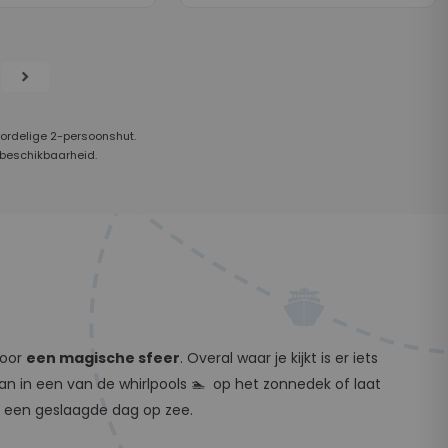
chevron_right
oordelige 2-persoonshut.
 beschikbaarheid.
voor
een magische sfeer
. Overal waar je kijkt is er iets
dan in een van de whirlpools 🏊 op het zonnedek of laat
op een geslaagde dag op zee.