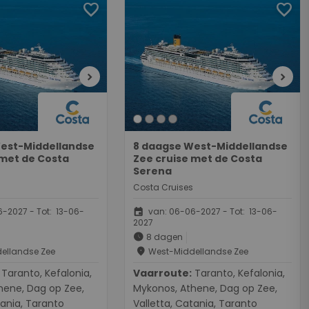
favorite
favorite
chevron_right
chevron_right
est-Middellandse
8 daagse West-Middellandse
 met de Costa
Zee cruise met de Costa
Serena
Costa Cruises
event
-2027 - Tot: 13-06-
van: 06-06-2027 - Tot: 13-06-
2027
schedule
8 dagen
place
ellandse Zee
West-Middellandse Zee
Kefalonia,
Vaarroute:
Taranto, Kefalonia,
hene, Dag op Zee,
Mykonos, Athene, Dag op Zee,
tania, Taranto
Valletta, Catania, Taranto