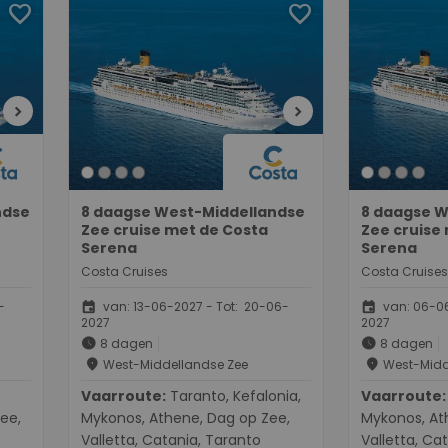
favorite
favorite
chevron_right
chevron_right
ndse
8 daagse West-Middellandse
8 daagse W
Zee cruise met de Costa
Zee cruise
Serena
Serena
Costa Cruises
Costa Cruises
event
event
-
van: 13-06-2027 - Tot: 20-06-
van: 06-06
2027
2027
schedule
schedule
8 dagen
8 dagen
place
place
West-Middellandse Zee
West-Midd
Vaarroute:
Taranto, Kefalonia,
Vaarroute:
Taranto, 
ee,
Mykonos, Athene, Dag op Zee,
Mykonos, At
Valletta, Catania, Taranto
Valletta, Ca