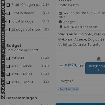
6 tot 10 dagen
(216)
populair
Costa Cruises
11 tot 15 dagen
(47)
event
van: 06-06-2027 - Tot: 13-0
2027
16 tot 21 dagen
(26)
schedule
8 dagen
place
West-Middellandse Zee
22 dagen of meer
(17)
Vaarroute:
Taranto, Kefalonia,
Mykonos, Athene, Dag op Ze
Valletta, Catania, Taranto
Budget
Gemiddeld per nacht
tot €100
(134)
directions_boat
€1229,-
v.a.
p.p.
€100 - €150
(141)
Bekijk cru
chevron_right
€150 - €200
(104)
Vergelijk
€200 - €250
(4)
#Familiecruises
Bestemmingen