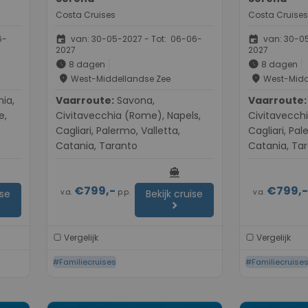
Costa Cruises
Costa Cruises
event
event
6-
van: 30-05-2027 - Tot: 06-06-
van: 30-05
2027
2027
schedule
schedule
8 dagen
8 dagen
place
place
West-Middellandse Zee
West-Midd
Vaarroute:
Savona,
Vaarroute:
Sav
e,
Civitavecchia (Rome), Napels,
Civitavecch
Cagliari, Palermo, Valletta,
Cagliari, Pal
Catania, Taranto
Catania, Ta
directions_boat
€799,-
€799,
v.a.
p.p.
v.a.
ise
Bekijk cruise
chevron_right
Vergelijk
Vergelijk
#Familiecruises
#Familiecruise