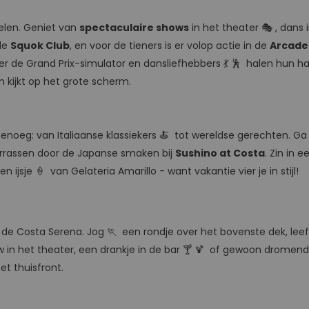
elen. Geniet van
spectaculaire shows
in het theater 🎭 , dans 
 de
Squok Club
, en voor de tieners is er volop actie in de
Arcade
er de Grand Prix-simulator en dansliefhebbers 💃 🕺 halen hun ha
 kijkt op het grote scherm.
uze genoeg: van Italiaanse klassiekers 🍝 tot wereldse gerechten. G
verrassen door de Japanse smaken bij
Sushino at Costa
. Zin in 
 ijsje 🍦 van Gelateria Amarillo - want vakantie vier je in stijl!
op de Costa Serena. Jog 🏃 een rondje over het bovenste dek, lee
ow in het theater, een drankje in de bar 🍸 🍹 of gewoon dromen
et thuisfront.