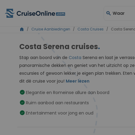
search
Waar
home
/
Cruise Aanbiedingen
/
Costa Cruises
/ Costa Seren
Costa Serena cruises
.
Stap aan boord van de
Costa
Serena en laat je verrass
panoramische dekken en geniet van het uitzicht op ze
excursies of gewoon lekker je eigen plan trekken. Eten wa
dit dé cruise voor jou!
Meer lezen
check_circle
Elegantie en Romeinse allure aan boord
check_circle
Ruim aanbod aan restaurants
check_circle
Entertainment voor jong en oud