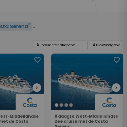
.
close
sta Serena
favorite
favorite
chevron_right
chevron_right
est-Middellandse
8 daagse West-Middellandse
 met de Costa
Zee cruise met de Costa
Serena