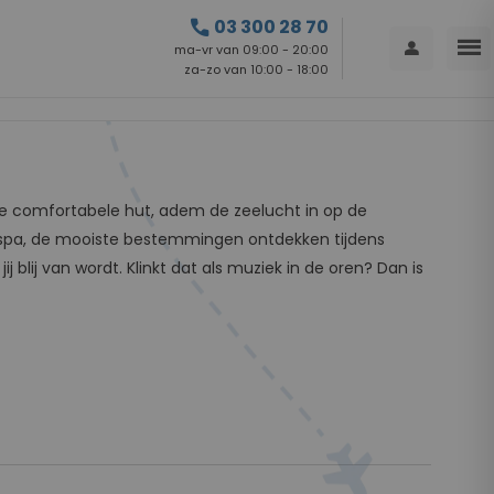
call
03 300 28 70
menu
person
ma-vr van 09:00 - 20:00
za-zo van 10:00 - 18:00
in je comfortabele hut, adem de zeelucht in op de
e spa, de mooiste bestemmingen ontdekken tijdens
j blij van wordt. Klinkt dat als muziek in de oren? Dan is