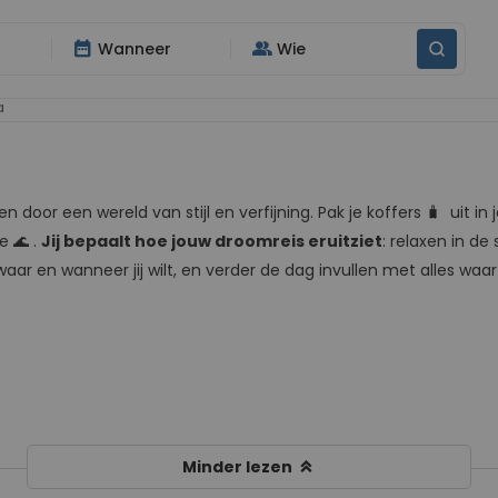
date_range
group
Wanneer
Wie
a
en door een wereld van stijl en verfijning. Pak je koffers 🧳 uit 
e 🌊 .
Jij bepaalt hoe jouw droomreis eruitziet
: relaxen in d
ar en wanneer jij wilt, en verder de dag invullen met alles waar ji
keyboard_double_arrow_up
Minder lezen