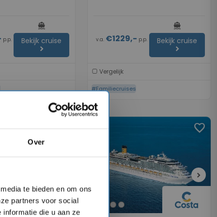
directions_boat
directions_boat
-
€1229,-
p.p.
v.a.
p.p.
Bekijk cruise
Bekijk cruise
chevron_right
chevron_right
Vergelijk
s
#Familiecruises
favorite
favorite
Over
chevron_right
chevron_right
l media te bieden en om ons
ze partners voor social
informatie die u aan ze