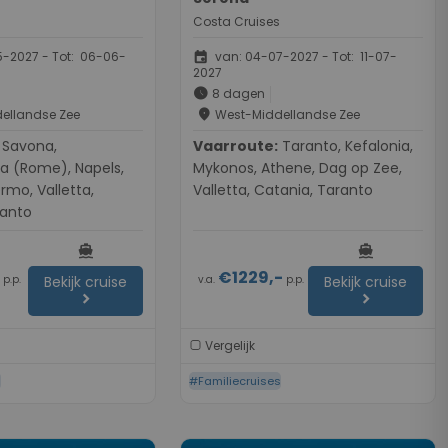
Costa Cruises
event
-2027 - Tot: 06-06-
van: 04-07-2027 - Tot: 11-07-
2027
schedule
8 dagen
place
ellandse Zee
West-Middellandse Zee
ona,
Vaarroute:
Taranto, Kefalonia,
ia (Rome), Napels,
Mykonos, Athene, Dag op Zee,
ermo, Valletta,
Valletta, Catania, Taranto
ranto
directions_boat
directions_boat
-
€1229,-
p.p.
v.a.
p.p.
Bekijk cruise
Bekijk cruise
chevron_right
chevron_right
Vergelijk
s
#Familiecruises