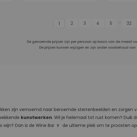
...
2
3
4
5
32
1
De genoemde prijzen zijn per persoon op basis van de meest v
De prijzen kunnen wijzigen en zijn onder voorbehoud van
ekken zijn vernoemd naar beroemde sterrenbeelden en zorgen 
ukwekkende
kunstwerken
. Wil je helemaal tot rust komen? Duik 
las wijn? Dan is de Wine Bar 🍷 de ultieme plek om te proosten 