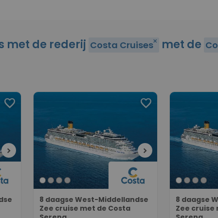
es met de rederij
met de
close
Costa Cruises
Co
favorite
favorite
chevron_right
chevron_right
dse
8 daagse West-Middellandse
8 daagse W
Zee cruise met de Costa
Zee cruise
Serena
Serena