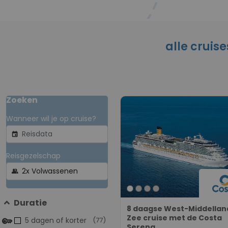
alle cruis
Zoeken
Wanneer wil je op cruise?
event
Reisgezelschap
group
Duratie
8 daagse West-Middellan
Zee cruise met de Costa
5 dagen of korter
(77)
Serena