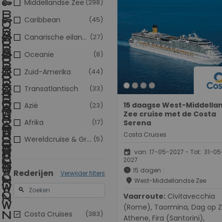
Middellandse Zee
(298)
Caribbean
(45)
Canarische eilanden
(27)
Oceanie
(8)
Zuid-Amerika
(44)
Transatlantisch
(33)
15 daagse West-Middella
Azië
(23)
Zee cruise met de Costa
Afrika
(17)
Serena
Costa Cruises
Wereldcruise & Grand Voyages
(5)
event
van: 17-05-2027 - Tot: 31-05
2027
schedule
15 dagen
Rederijen
Verwijder filters
place
West-Middellandse Zee
search
Vaarroute:
Civitavecchia
(Rome), Taormina, Dag op Z
Costa Cruises
(383)
Athene, Fira (Santorini),