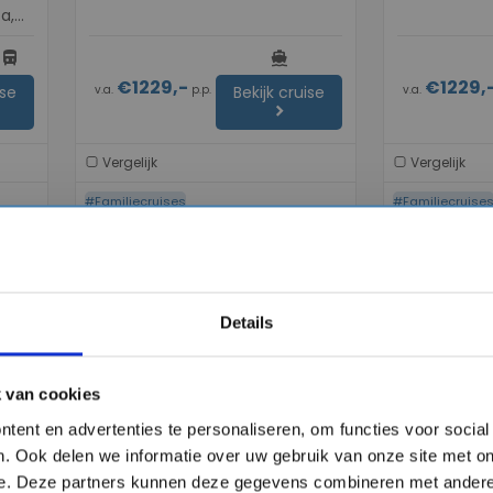
a,
ncia,
directions_bus
directions_boat
€1229,-
€1229,
e)
v.a.
p.p.
v.a.
ise
Bekijk cruise
chevron_right
Vergelijk
Vergelijk
#Familiecruises
#Familiecruise
favorite
favorite
Details
 van cookies
chevron_right
chevron_right
tent en advertenties te personaliseren, om functies voor socia
. Ook delen we informatie over uw gebruik van onze site met on
e. Deze partners kunnen deze gegevens combineren met andere 