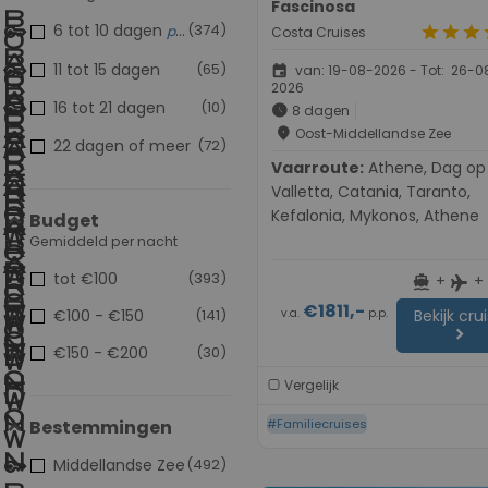
Fascinosa
6 tot 10 dagen
(374)
populair
star
star
star
s
Costa Cruises
11 tot 15 dagen
(65)
event
van: 19-08-2026 - Tot: 26-0
2026
16 tot 21 dagen
(10)
schedule
8 dagen
place
Oost-Middellandse Zee
22 dagen of meer
(72)
Vaarroute:
Athene, Dag op Zee,
Valletta, Catania, Taranto,
Kefalonia, Mykonos, Athene
Budget
Gemiddeld per nacht
tot €100
(393)
+
+
directions_boat
flight
€1811,-
v.a.
p.p.
€100 - €150
(141)
Bekijk cru
chevron_right
€150 - €200
(30)
Vergelijk
Bestemmingen
#Familiecruises
Middellandse Zee
(492)