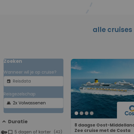
alle cruises
Zoeken
Wanneer wil je op cruise?
event
Reisgezelschap
group
Duratie
8 daagse Oost-Middellan
Zee cruise met de Costa
5 dagen of korter
(42)