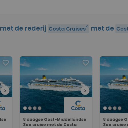
 met de rederij
met de
close
Costa Cruises
Cos
favorite
favorite
chevron_right
chevron_right
dse
8 daagse Oost-Middellandse
8 daagse O
Zee cruise met de Costa
Zee cruise