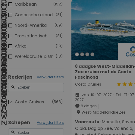
Caribbean
(152)
Canarische eilanden
(81)
Noord-Amerika
(69)
Transatlantisch
(81)
Afrika
(19)
Wereldcruise & Grand Voyages
(18)
8 daagse West-Middellan
Zee cruise met de Costa
Rederijen
Fascinosa
Verwijder filters
star
star
star
s
Costa Cruises
search
event
van: 10-07-2027 - Tot: 17-07
2027
Costa Cruises
(563)
schedule
8 dagen
place
West-Middellandse Zee
Vaarroute:
Marseille, Savona,
Schepen
Verwijder filters
Olbia, Dag op Zee, Valencia,
search