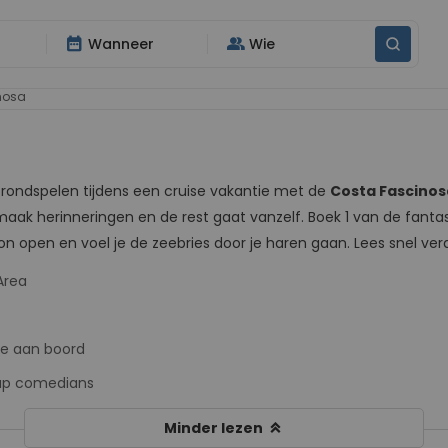
date_range
group
Wanneer
Wie
nosa
 rondspelen tijdens een cruise vakantie met de
Costa Fascinos
t, maak herinneringen en de rest gaat vanzelf. Boek 1 van de fant
on open en voel je de zeebries door je haren gaan. Lees snel verde
Area
de aan boord
-up comedians
keyboard_double_arrow_up
Minder lezen