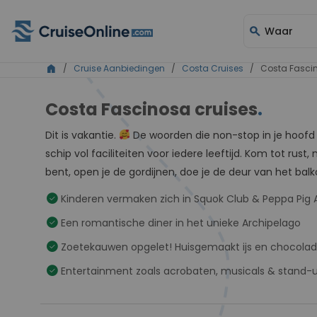
search
Waar
home
/
Cruise Aanbiedingen
/
Costa Cruises
/ Costa Fasci
Costa Fascinosa cruises
.
Dit is vakantie.
De woorden die non-stop in je hoofd
schip vol faciliteiten voor iedere leeftijd. Kom tot rus
bent, open je de gordijnen, doe je de deur van het balk
check_circle
Kinderen vermaken zich in Squok Club & Peppa Pig 
check_circle
Een romantische diner in het unieke Archipelago
check_circle
Zoetekauwen opgelet! Huisgemaakt ijs en chocola
check_circle
Entertainment zoals acrobaten, musicals & stand