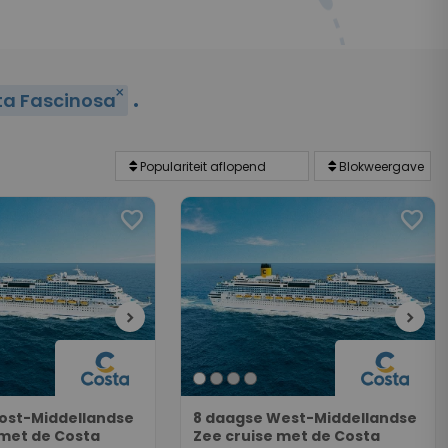
.
close
ta Fascinosa
favorite
favorite
chevron_right
chevron_right
ost-Middellandse
8 daagse West-Middellandse
 met de Costa
Zee cruise met de Costa