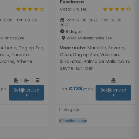
Fascinosa
star
star
star
star
star_border
star
star
star
star
star_border
Costa Cruises
event
-2026 - Tot: 09-09-
van: 12-06-2027 - Tot: 19-06-
2027
schedule
8 dagen
place
ellandse Zee
West-Middellandse Zee
ag op Zee,
Vaarroute:
Marseille, Savona,
tania, Taranto,
Olbia, Dag op Zee, Valencia,
Mykonos, Athene
Ibiza-stad, Palma de Mallorca, La
Seyne-sur-Mer
+
+
directions_boat
directions_bus
directions_boat
flight
-
€739,-
p.p.
v.a.
p.p.
Bekijk cruise
Bekijk cruise
chevron_right
chevron_right
Vergelijk
s
#Familiecruises