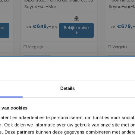
a, La
Ibiza-stad, Palma de Mallorca, La
Taormina, D
Seyne-sur-Mer
Seyne-sur-M
directions_boat
€649,-
€679,
v.a.
p.p.
v.a.
ise
Bekijk cruise
chevron_right
Vergelijk
Vergelijk
#Familiecruises
#Familiecruise
favorite
favorite
Details
 van cookies
chevron_right
chevron_right
tent en advertenties te personaliseren, om functies voor socia
. Ook delen we informatie over uw gebruik van onze site met on
e. Deze partners kunnen deze gegevens combineren met andere 