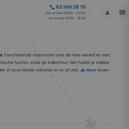
call
03 300 28 70
menu
person
ma-vr van 09:00 - 20:00
za-zo van 10:00 - 18:00
a
. Fascinerende vaarroutes over de hele wereld en een
astische hutten, zoals de balkonhut. Net nadat je wakker
r of jouw ideale vakantie er zo uit ziet.
Meer lezen