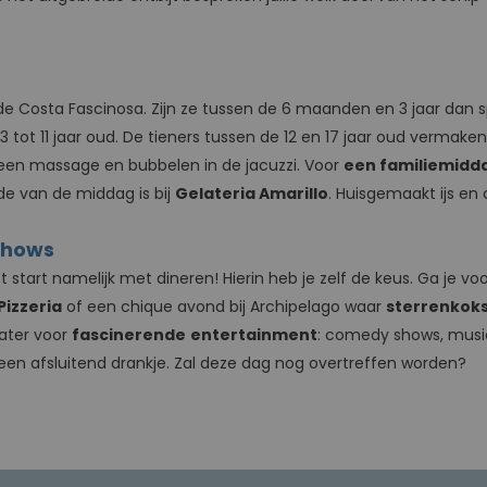
 Costa Fascinosa. Zijn ze tussen de 6 maanden en 3 jaar dan spe
n 3 tot 11 jaar oud. De tieners tussen de 12 en 17 jaar oud vermaken
een massage en bubbelen in de jacuzzi. Voor
een familiemidd
de van de middag is bij
Gelateria Amarillo
. Huisgemaakt ijs en
shows
Het start namelijk met dineren! Hierin heb je zelf de keus. Ga j
izzeria
of een chique avond bij Archipelago waar
sterrenkok
eater voor
fascinerende
entertainment
: comedy shows, music
 een afsluitend drankje. Zal deze dag nog overtreffen worden?