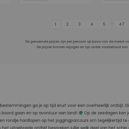
...
2
3
4
5
47
1
De genoemde prijzen zijn per persoon op basis van de meest v
De prijzen kunnen wijzigen en zijn onder voorbehoud van
temmingen ga je op tijd eruit voor een overheerlijk ontbijt. Dit
an boord gaan en op avontuur aan land!
Op de zeedagen kan je 
 een rondje hardlopen op het joggingparcours om tegelijkertijd 
 het uitgebreide ontbijt bespreken jullie welk deel van het schi