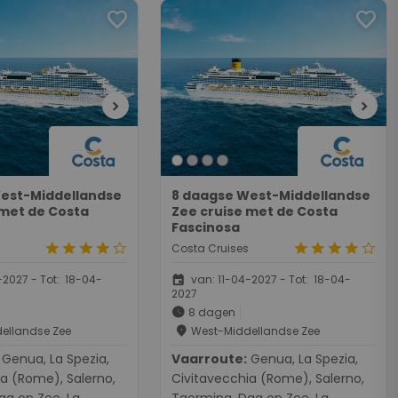
favorite
favorite
chevron_right
chevron_right
est-Middellandse
8 daagse West-Middellandse
 met de Costa
Zee cruise met de Costa
Fascinosa
star
star
star
star
star_border
star
star
star
star
star_border
Costa Cruises
event
2027 - Tot: 18-04-
van: 11-04-2027 - Tot: 18-04-
2027
schedule
8 dagen
place
ellandse Zee
West-Middellandse Zee
a Spezia,
Vaarroute:
Genua, La Spezia,
a (Rome), Salerno,
Civitavecchia (Rome), Salerno,