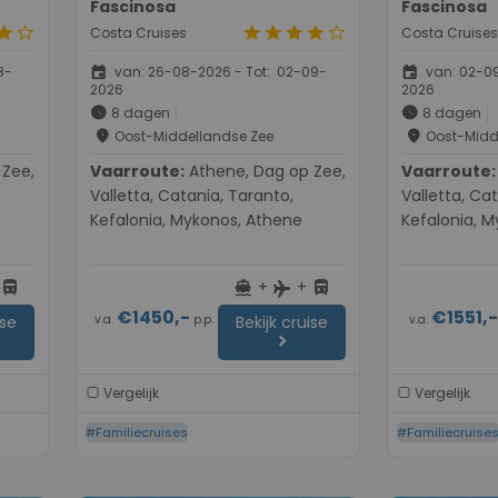
Fascinosa
Fascinosa
tar
star_border
star
star
star
star
star_border
Costa Cruises
Costa Cruises
event
event
8-
van: 26-08-2026 - Tot: 02-09-
van: 02-09
2026
2026
schedule
schedule
8 dagen
8 dagen
place
place
Oost-Middellandse Zee
Oost-Midd
Vaarroute:
Athene, Dag op Zee,
Vaarroute:
Athene, D
Valletta, Catania, Taranto,
Valletta, Ca
Kefalonia, Mykonos, Athene
Kefalonia, 
+
+
directions_bus
directions_boat
directions_bus
flight
€1450,-
€1551,
v.a.
p.p.
v.a.
ise
Bekijk cruise
chevron_right
Vergelijk
Vergelijk
#Familiecruises
#Familiecruise