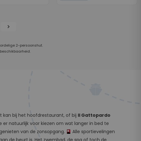
chevron_right
oordelige 2-persoonshut.
 beschikbaarheid.
 kan bij het hoofdrestaurant, of bij
Il Gattopardo
er natuurlijk voor kiezen om wat langer in bed te
te genieten van de zonsopgang.
Alle sportievelingen
p aan de beurt is. Het zwembad, de spa of toch de