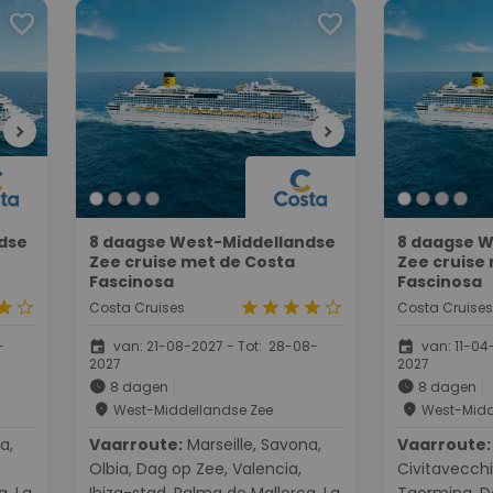
favorite
favorite
chevron_right
chevron_right
dse
8 daagse West-Middellandse
8 daagse W
Zee cruise met de Costa
Zee cruise
Fascinosa
Fascinosa
tar
star_border
star
star
star
star
star_border
Costa Cruises
Costa Cruises
event
event
-
van: 21-08-2027 - Tot: 28-08-
van: 11-04-
2027
2027
schedule
schedule
8 dagen
8 dagen
place
place
West-Middellandse Zee
West-Midd
Vaarroute:
Marseille, Savona,
Vaarroute:
Genua, L
Olbia, Dag op Zee, Valencia,
Civitavecchi