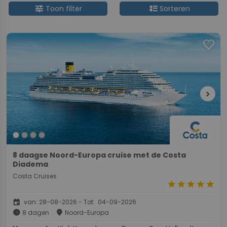
tune
format_line_spacing
Toon filter
Sorteren
favorite
chevron_right
8 daagse Noord-Europa cruise met de Costa
Diadema
Costa Cruises
star
star
star
star
star
event
van: 28-08-2026 - Tot: 04-09-2026
schedule
place
8 dagen
Noord-Europa