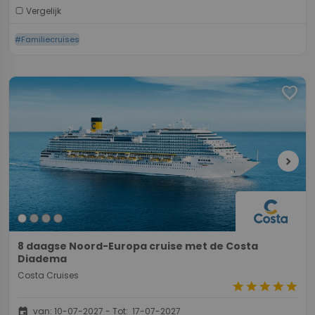
Vergelijk
#Familiecruises
favorite
chevron_right
8 daagse Noord-Europa cruise met de Costa
Diadema
Costa Cruises
star
star
star
star
star
event
van: 10-07-2027 - Tot: 17-07-2027