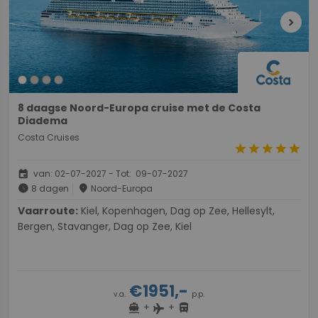
chevron_right
8 daagse Noord-Europa cruise met de Costa
Diadema
Costa Cruises
star
star
star
star
star
event
van: 02-07-2027 - Tot: 09-07-2027
schedule
place
8 dagen
Noord-Europa
Vaarroute:
Kiel, Kopenhagen, Dag op Zee, Hellesylt,
Bergen, Stavanger, Dag op Zee, Kiel
€1951,-
v.a.
p.p.
+
+
directions_boat
directions_bus
flight