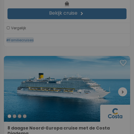
directions_boat
Bekijk cruise
chevron_right
Vergelijk
#Familiecruises
favorite
chevron_right
8 daagse Noord-Europa cruise met de Costa
Diadema