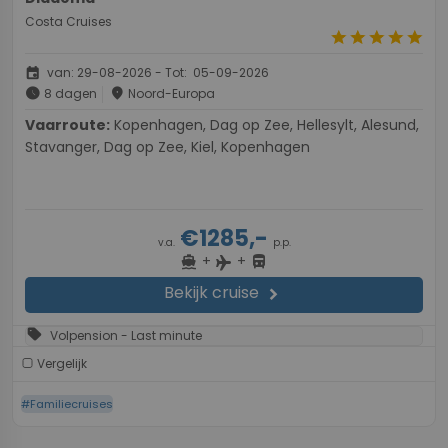
Costa Cruises
star
star
star
star
star
event
van: 29-08-2026 - Tot: 05-09-2026
schedule
place
8 dagen
Noord-Europa
Vaarroute:
Kopenhagen, Dag op Zee, Hellesylt, Alesund,
Stavanger, Dag op Zee, Kiel, Kopenhagen
€1285,-
v.a.
p.p.
+
+
directions_boat
directions_bus
flight
Bekijk cruise
chevron_right
sell
Volpension - Last minute
Vergelijk
#Familiecruises