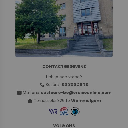
CONTACTGEGEVENS
Heb je een vraag?
call
Bel ons:
03 300 28 70
mail
Mail ons:
custcare-be@cruiseonline.com
home
Ternesselei 326 te
Wommelgem
VOLG ONS