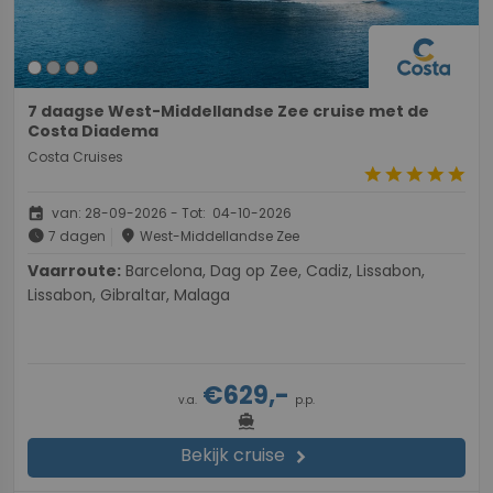
7 daagse West-Middellandse Zee cruise met de
Costa Diadema
Costa Cruises
star
star
star
star
star
event
van: 28-09-2026 - Tot: 04-10-2026
schedule
place
7 dagen
West-Middellandse Zee
Vaarroute:
Barcelona, Dag op Zee, Cadiz, Lissabon,
Lissabon, Gibraltar, Malaga
€629,-
v.a.
p.p.
directions_boat
Bekijk cruise
chevron_right