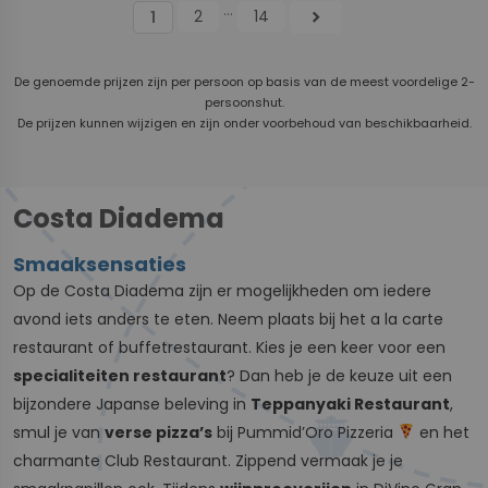
...
2
14
chevron_right
1
De genoemde prijzen zijn per persoon op basis van de meest voordelige 2-
persoonshut.
De prijzen kunnen wijzigen en zijn onder voorbehoud van beschikbaarheid.
Costa Diadema
Smaaksensaties
Op de Costa Diadema zijn er mogelijkheden om iedere
avond iets anders te eten. Neem plaats bij het a la carte
restaurant of buffetrestaurant. Kies je een keer voor een
specialiteiten restaurant
? Dan heb je de keuze uit een
bijzondere Japanse beleving in
Teppanyaki Restaurant
,
smul je van
verse pizza’s
bij Pummid’Oro Pizzeria
en het
charmante Club Restaurant. Zippend vermaak je je