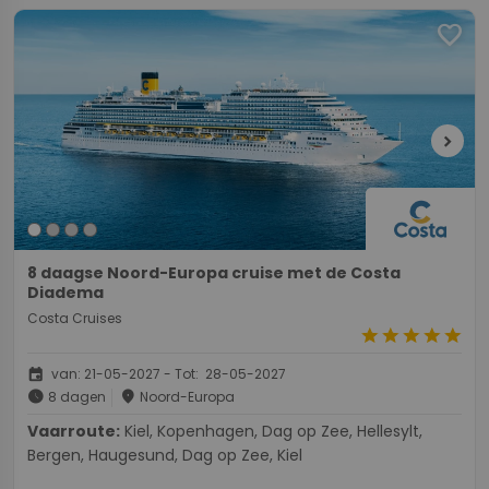
favorite
chevron_right
8 daagse Noord-Europa cruise met de Costa
Diadema
Costa Cruises
star
star
star
star
star
event
van: 21-05-2027 - Tot: 28-05-2027
schedule
place
8 dagen
Noord-Europa
Vaarroute:
Kiel, Kopenhagen, Dag op Zee, Hellesylt,
Bergen, Haugesund, Dag op Zee, Kiel