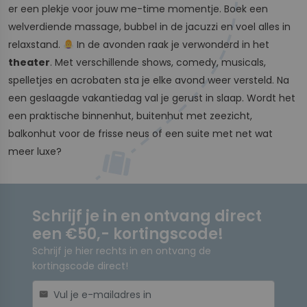
er een plekje voor jouw me-time momentje. Boek een
welverdiende massage, bubbel in de jacuzzi en voel alles in
relaxstand.
In de avonden raak je verwonderd in het
theater
. Met verschillende shows, comedy, musicals,
spelletjes en acrobaten sta je elke avond weer versteld. Na
een geslaagde vakantiedag val je gerust in slaap. Wordt het
een praktische binnenhut, buitenhut met zeezicht,
balkonhut voor de frisse neus of een suite met net wat
meer luxe?
Schrijf je in en ontvang direct
een €50,- kortingscode!
Schrijf je hier rechts in en ontvang de
kortingscode direct!
mail