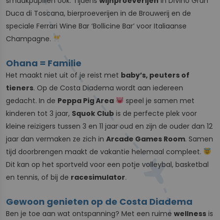
smaakpapillen ook. Tijdens
wijnproeverijen
in DiVino Gran
Duca di Toscana, bierproeverijen in de Brouwerij en de
speciale Ferrari Wine Bar ‘Bollicine Bar’ voor Italiaanse
Champagne.
Ohana = Familie
Het maakt niet uit of je reist met
baby’s, peuters of
tieners
. Op de Costa Diadema wordt aan iedereen
gedacht. In de
Peppa Pig Area
speel je samen met
kinderen tot 3 jaar,
Squok Club
is de perfecte plek voor
kleine reizigers tussen 3 en 11 jaar oud en zijn de ouder dan 12
jaar dan vermaken ze zich in
Arcade Games Room
. Samen
tijd doorbrengen maakt de vakantie helemaal compleet.
Dit kan op het sportveld voor een potje volleybal, basketbal
en tennis, of bij de
racesimulator
.
Gewoon genieten op de Costa Diadema
Ben je toe aan wat ontspanning? Met een ruime
wellness
is