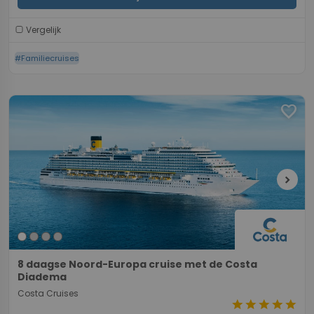
Vergelijk
#Familiecruises
favorite
chevron_right
8 daagse Noord-Europa cruise met de Costa
Diadema
Costa Cruises
star
star
star
star
star