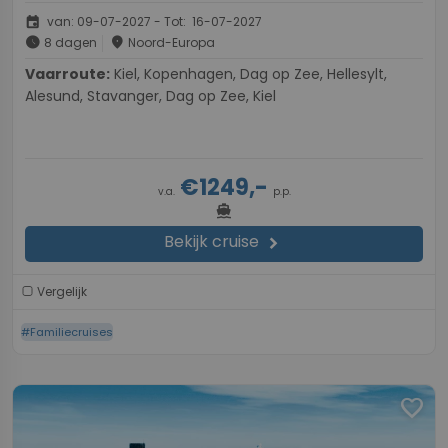
event
van: 09-07-2027 - Tot: 16-07-2027
schedule
place
8 dagen
Noord-Europa
Vaarroute:
Kiel, Kopenhagen, Dag op Zee, Hellesylt,
Alesund, Stavanger, Dag op Zee, Kiel
€1249,-
v.a.
p.p.
directions_boat
Bekijk cruise
chevron_right
Vergelijk
#Familiecruises
favorite