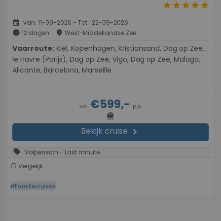
star
star
star
star
star
event
van: 11-09-2026 - Tot: 22-09-2026
schedule
place
12 dagen
West-Middellandse Zee
Vaarroute:
Kiel, Kopenhagen, Kristiansand, Dag op Zee,
le Havre (Parijs), Dag op Zee, Vigo, Dag op Zee, Malaga,
Alicante, Barcelona, Marseille
€599,-
v.a.
p.p.
directions_boat
Bekijk cruise
chevron_right
sell
Volpension - Last minute
Vergelijk
#Familiecruises