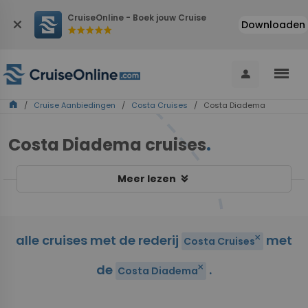
CruiseOnline - Boek jouw Cruise
close
Downloaden
star
star
star
star
star
menu
person
home
/
Cruise Aanbiedingen
/
Costa Cruises
/ Costa Diadema
Costa Diadema cruises
.
keyboard_double_arrow_down
Meer lezen
alle cruises met de rederij
met
close
Costa Cruises
de
.
close
Costa Diadema