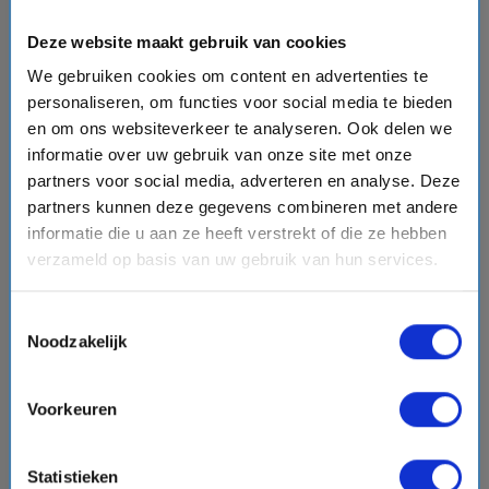
#Familiecruises
Deze website maakt gebruik van cookies
We gebruiken cookies om content en advertenties te
favorite
personaliseren, om functies voor social media te bieden
en om ons websiteverkeer te analyseren. Ook delen we
informatie over uw gebruik van onze site met onze
partners voor social media, adverteren en analyse. Deze
chevron_right
partners kunnen deze gegevens combineren met andere
informatie die u aan ze heeft verstrekt of die ze hebben
verzameld op basis van uw gebruik van hun services.
Toestemmingsselectie
8 daagse Noord-Europa cruise met de Costa
Noodzakelijk
Diadema
Costa Cruises
star
star
star
star
star
Voorkeuren
event
van: 21-08-2026 - Tot: 28-08-2026
schedule
place
8 dagen
Noord-Europa
Statistieken
Vaarroute:
Kiel, Kopenhagen, Dag op Zee, Hellesylt,