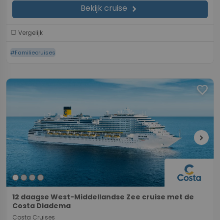
Bekijk cruise
chevron_right
Vergelijk
#Familiecruises
favorite
chevron_right
12 daagse West-Middellandse Zee cruise met de
Costa Diadema
Costa Cruises