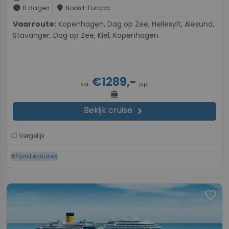
schedule
place
8 dagen
Noord-Europa
Vaarroute:
Kopenhagen, Dag op Zee, Hellesylt, Alesund,
Stavanger, Dag op Zee, Kiel, Kopenhagen
€1289,-
v.a.
p.p.
directions_boat
Bekijk cruise
chevron_right
Vergelijk
#Familiecruises
favorite