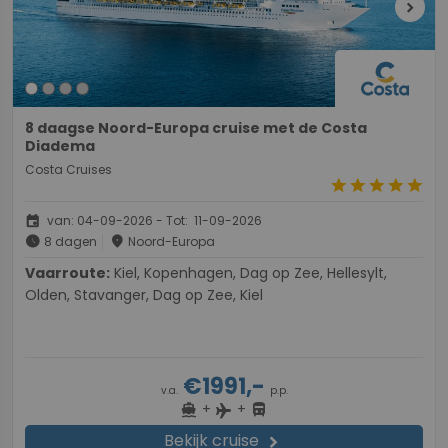
chevron_right
8 daagse Noord-Europa cruise met de Costa
Diadema
Costa Cruises
star
star
star
star
star
event
van: 04-09-2026 - Tot: 11-09-2026
schedule
place
8 dagen
Noord-Europa
Vaarroute:
Kiel, Kopenhagen, Dag op Zee, Hellesylt,
Olden, Stavanger, Dag op Zee, Kiel
€1991,-
v.a.
p.p.
+
+
directions_boat
directions_bus
flight
Bekijk cruise
chevron_right