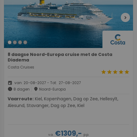
chevron_right
8 daagse Noord-Europa cruise met de Costa
Diadema
Costa Cruises
star
star
star
star
star
event
van: 20-08-2027 - Tot: 27-08-2027
schedule
place
8 dagen
Noord-Europa
Vaarroute:
Kiel, Kopenhagen, Dag op Zee, Hellesylt,
Alesund, Stavanger, Dag op Zee, Kiel
€1309,-
v.a.
p.p.