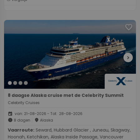
favorite
chevron_right
8 daagse Alaska cruise met de Celebrity Summit
Celebrity Cruises
event
van: 21-08-2026 - Tot: 28-08-2026
schedule
place
8 dagen
Alaska
Vaarroute:
Seward, Hubbard Glacier , Juneau, Skagway,
Hoonah, Ketchikan, Alaska Inside Passage, Vancouver