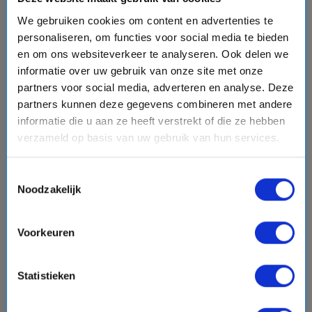
event
van: 01-11-2026 - Tot: 08-11-2026
schedule
place
We gebruiken cookies om content en advertenties te
8 dagen
Caribbean
personaliseren, om functies voor social media te bieden
Vaarroute:
Tampa, Dag op Zee, Cozumel, Dag op Zee,
en om ons websiteverkeer te analyseren. Ook delen we
Bimini, Nassau, Dag op Zee, Tampa
informatie over uw gebruik van onze site met onze
partners voor social media, adverteren en analyse. Deze
partners kunnen deze gegevens combineren met andere
€4080,-
informatie die u aan ze heeft verstrekt of die ze hebben
v.a.
p.p.
+
+
directions_boat
directions_bus
verzameld op basis van uw gebruik van hun services.
flight
Bekijk cruise
chevron_right
Toestemmingsselectie
Noodzakelijk
Vergelijk
Voorkeuren
favorite
Statistieken