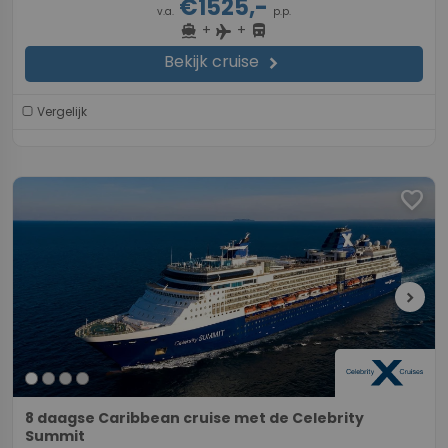
€1525,-
v.a.
p.p.
+
+
directions_boat
directions_bus
flight
Bekijk cruise
chevron_right
Vergelijk
favorite
chevron_right
8 daagse Caribbean cruise met de Celebrity
Summit