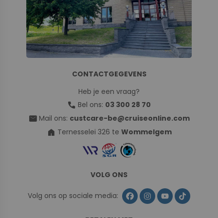
CONTACTGEGEVENS
Heb je een vraag?
call
Bel ons:
03 300 28 70
mail
Mail ons:
custcare-be@cruiseonline.com
home
Ternesselei 326 te
Wommelgem
VOLG ONS
Volg ons op sociale media: