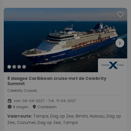
favorite
chevron_right
8 daagse Caribbean cruise met de Celebrity
Summit
Celebrity Cruises
event
van: 04-04-2027 - Tot: 11-04-2027
schedule
place
8 dagen
Caribbean
Vaarroute:
Tampa, Dag op Zee, Bimini, Nassau, Dag op
Zee, Cozumel, Dag op Zee, Tampa