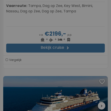
Vaarroute:
Tampa, Dag op Zee, Key West, Bimini,
Nassau, Dag op Zee, Dag op Zee, Tampa
€2196,-
v.a.
p.p.
+
+
+
directions_boat
hotel
directions_bus
flight
Bekijk cruise
chevron_right
Vergelijk
favorite
chevron_right