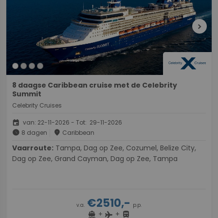
chevron_right
8 daagse Caribbean cruise met de Celebrity
Summit
Celebrity Cruises
event
van: 22-11-2026 - Tot: 29-11-2026
schedule
place
8 dagen
Caribbean
Vaarroute:
Tampa, Dag op Zee, Cozumel, Belize City,
Dag op Zee, Grand Cayman, Dag op Zee, Tampa
€2510,-
v.a.
p.p.
+
+
directions_boat
directions_bus
flight