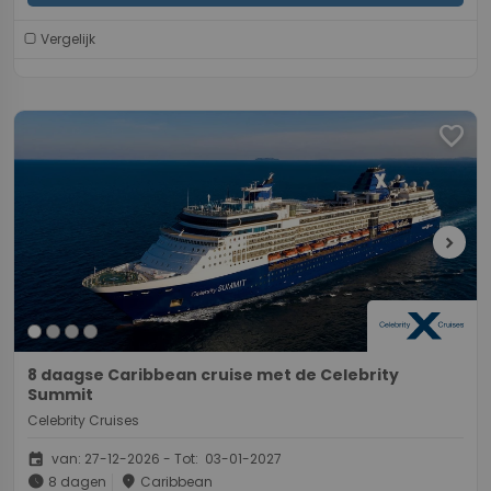
Vergelijk
favorite
chevron_right
8 daagse Caribbean cruise met de Celebrity
Summit
Celebrity Cruises
event
van: 27-12-2026 - Tot: 03-01-2027
schedule
place
8 dagen
Caribbean