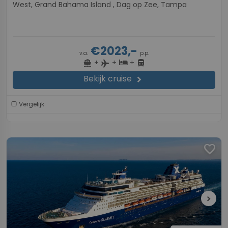
West, Grand Bahama Island , Dag op Zee, Tampa
€2023,-
v.a.
p.p.
+
+
+
directions_boat
hotel
directions_bus
flight
Bekijk cruise
chevron_right
Vergelijk
favorite
chevron_right