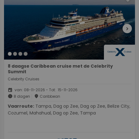
chevron_right
8 daagse Caribbean cruise met de Celebrity
Summit
Celebrity Cruises
event
van: 08-11-2026 - Tot: 15-11-2026
schedule
place
8 dagen
Caribbean
Vaarroute:
Tampa, Dag op Zee, Dag op Zee, Belize City,
Cozumel, Mahahual, Dag op Zee, Tampa