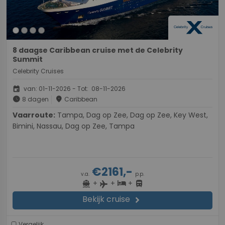
8 daagse Caribbean cruise met de Celebrity
Summit
Celebrity Cruises
event
van: 01-11-2026 - Tot: 08-11-2026
schedule
place
8 dagen
Caribbean
Vaarroute:
Tampa, Dag op Zee, Dag op Zee, Key West,
Bimini, Nassau, Dag op Zee, Tampa
€2161,-
v.a.
p.p.
+
+
+
directions_boat
hotel
directions_bus
flight
Bekijk cruise
chevron_right
Vergelijk