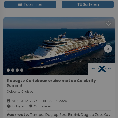
tune
format_line_spacing
Toon filter
Sorteren
favorite
chevron_right
8 daagse Caribbean cruise met de Celebrity
Summit
Celebrity Cruises
event
van: 13-12-2026 - Tot: 20-12-2026
schedule
place
8 dagen
Caribbean
Vaarroute:
Tampa, Dag op Zee, Bimini, Dag op Zee, Key