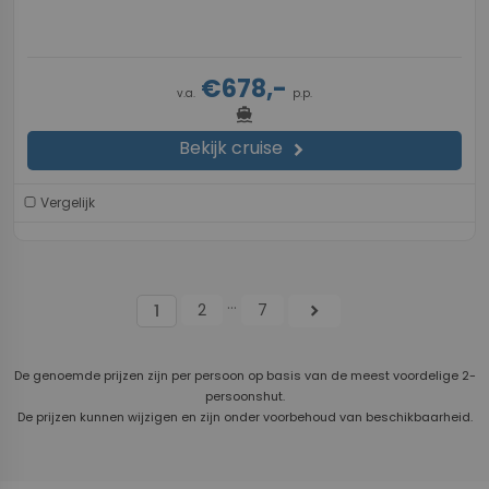
€678,-
v.a.
p.p.
directions_boat
Bekijk cruise
chevron_right
Vergelijk
...
2
7
chevron_right
1
De genoemde prijzen zijn per persoon op basis van de meest voordelige 2-
persoonshut.
De prijzen kunnen wijzigen en zijn onder voorbehoud van beschikbaarheid.