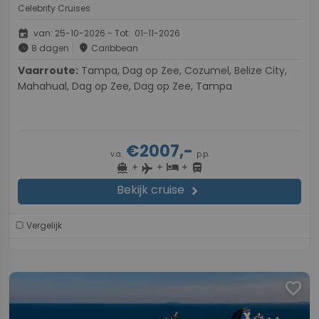
Celebrity Cruises
event
van: 25-10-2026 - Tot: 01-11-2026
schedule
place
8 dagen
Caribbean
Vaarroute:
Tampa, Dag op Zee, Cozumel, Belize City,
Mahahual, Dag op Zee, Dag op Zee, Tampa
€2007,-
v.a.
p.p.
+
+
+
directions_boat
hotel
directions_bus
flight
Bekijk cruise
chevron_right
Vergelijk
favorite