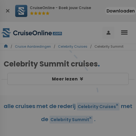
CruiseOnline - Boek jouw Cruise
close
Downloaden
star
star
star
star
star
menu
person
home
/
Cruise Aanbiedingen
/
Celebrity Cruises
/ Celebrity Summit
Celebrity Summit cruises
.
keyboard_double_arrow_down
Meer lezen
alle cruises met de rederij
met
close
Celebrity Cruises
de
.
close
Celebrity Summit