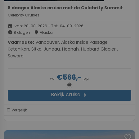
8 daagse Alaska cruise met de Celebrity Summit
Celebrity Cruises
event
van: 28-08-2026 - Tot: 04-09-2026
schedule
place
8 dagen
Alaska
Vaarroute:
Vancouver, Alaska Inside Passage,
Ketchikan, Sitka, Juneau, Hoonah, Hubbard Glacier ,
Seward
€566,-
v.a.
p.p.
directions_boat
Bekijk cruise
chevron_right
Vergelijk
favorite