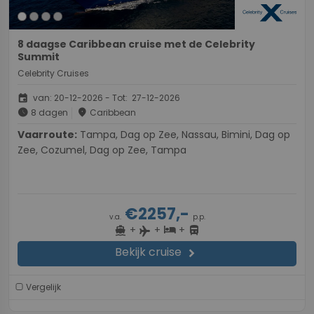
8 daagse Caribbean cruise met de Celebrity
Summit
Celebrity Cruises
event
van: 20-12-2026 - Tot: 27-12-2026
schedule
place
8 dagen
Caribbean
Vaarroute:
Tampa, Dag op Zee, Nassau, Bimini, Dag op
Zee, Cozumel, Dag op Zee, Tampa
€2257,-
v.a.
p.p.
+
+
+
directions_boat
hotel
directions_bus
flight
Bekijk cruise
chevron_right
Vergelijk