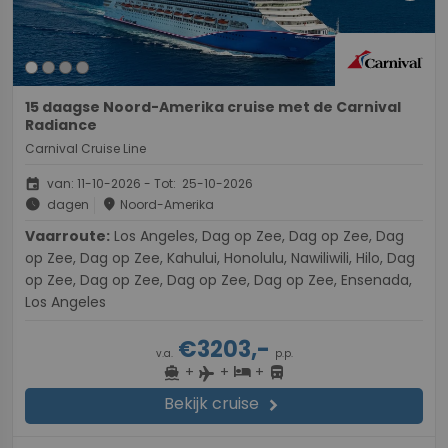
15 daagse Noord-Amerika cruise met de Carnival
Radiance
Carnival Cruise Line
event
van: 11-10-2026 - Tot: 25-10-2026
schedule
place
dagen
Noord-Amerika
Vaarroute:
Los Angeles, Dag op Zee, Dag op Zee, Dag
op Zee, Dag op Zee, Kahului, Honolulu, Nawiliwili, Hilo, Dag
op Zee, Dag op Zee, Dag op Zee, Dag op Zee, Ensenada,
Los Angeles
€3203,-
v.a.
p.p.
+
+
+
directions_boat
hotel
directions_bus
flight
Bekijk cruise
chevron_right