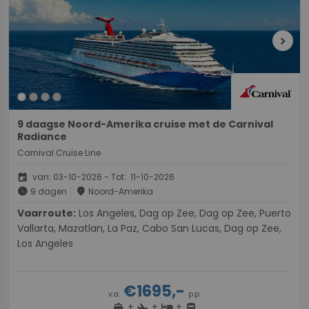
chevron_right
9 daagse Noord-Amerika cruise met de Carnival
Radiance
Carnival Cruise Line
event
van: 03-10-2026 - Tot: 11-10-2026
schedule
place
9 dagen
Noord-Amerika
Vaarroute:
Los Angeles, Dag op Zee, Dag op Zee, Puerto
Vallarta, Mazatlan, La Paz, Cabo San Lucas, Dag op Zee,
Los Angeles
€1695,-
v.a.
p.p.
+
+
+
directions_boat
hotel
directions_bus
flight