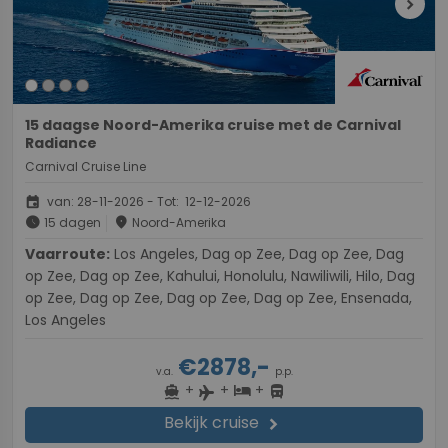
chevron_right
15 daagse Noord-Amerika cruise met de Carnival
Radiance
Carnival Cruise Line
event
van: 28-11-2026 - Tot: 12-12-2026
schedule
place
15 dagen
Noord-Amerika
Vaarroute:
Los Angeles, Dag op Zee, Dag op Zee, Dag
op Zee, Dag op Zee, Kahului, Honolulu, Nawiliwili, Hilo, Dag
op Zee, Dag op Zee, Dag op Zee, Dag op Zee, Ensenada,
Los Angeles
€2878,-
v.a.
p.p.
+
+
+
directions_boat
hotel
directions_bus
flight
Bekijk cruise
chevron_right