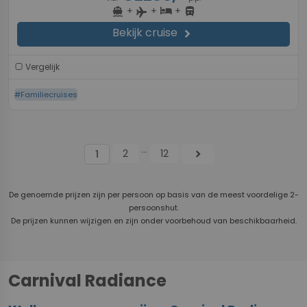
+
+
+
directions_boat
hotel
directions_bus
flight
Bekijk cruise
chevron_right
Vergelijk
#Familiecruises
...
2
12
chevron_right
1
De genoemde prijzen zijn per persoon op basis van de meest voordelige 2-
persoonshut.
De prijzen kunnen wijzigen en zijn onder voorbehoud van beschikbaarheid.
Carnival Radiance