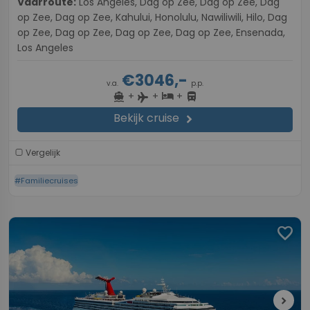
Vaarroute:
Los Angeles, Dag op Zee, Dag op Zee, Dag
op Zee, Dag op Zee, Kahului, Honolulu, Nawiliwili, Hilo, Dag
op Zee, Dag op Zee, Dag op Zee, Dag op Zee, Ensenada,
Los Angeles
€3046,-
v.a.
p.p.
+
+
+
directions_boat
hotel
directions_bus
flight
Bekijk cruise
chevron_right
Vergelijk
#Familiecruises
favorite
chevron_right