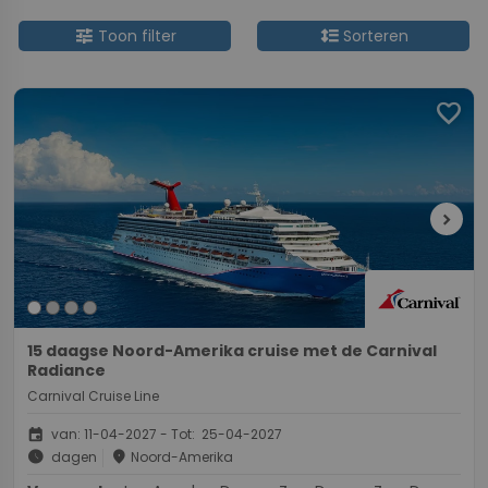
tune
format_line_spacing
Toon filter
Sorteren
favorite
chevron_right
15 daagse Noord-Amerika cruise met de Carnival
Radiance
Carnival Cruise Line
event
van: 11-04-2027 - Tot: 25-04-2027
schedule
place
dagen
Noord-Amerika