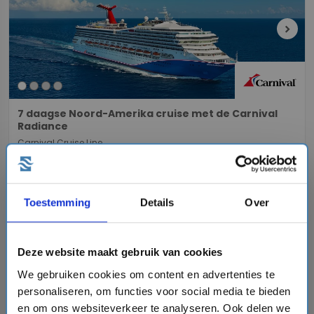
chevron_right
7 daagse Noord-Amerika cruise met de Carnival
Radiance
Carnival Cruise Line
event
van: 22-11-2026 - Tot: 28-11-2026
schedule
place
7 dagen
Noord-Amerika
Toestemming
Details
Over
Vaarroute:
Los Angeles, Dag op Zee, Cabo San Lucas,
Cabo San Lucas, Dag op Zee, Ensenada, Los Angeles
Deze website maakt gebruik van cookies
We gebruiken cookies om content en advertenties te
€1590,-
v.a.
p.p.
personaliseren, om functies voor social media te bieden
+
+
+
directions_boat
hotel
directions_bus
flight
en om ons websiteverkeer te analyseren. Ook delen we