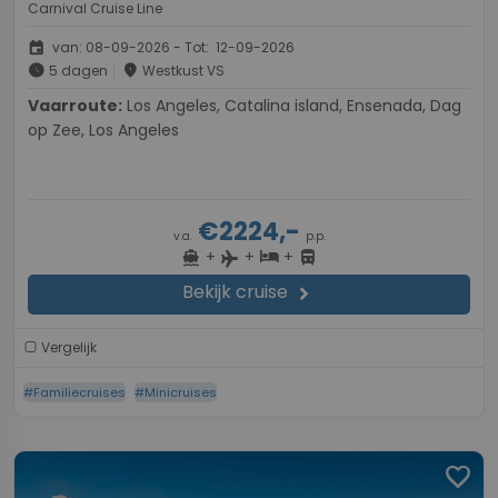
Carnival Cruise Line
event
van: 08-09-2026 - Tot: 12-09-2026
schedule
place
5 dagen
Westkust VS
Vaarroute:
Los Angeles, Catalina island, Ensenada, Dag
op Zee, Los Angeles
€2224,-
v.a.
p.p.
+
+
+
directions_boat
hotel
directions_bus
flight
Bekijk cruise
chevron_right
Vergelijk
#Familiecruises
#Minicruises
favorite