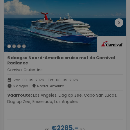
chevron_right
6 daagse Noord-Amerika cruise met de Carnival
Radiance
Carnival Cruise Line
event
van: 03-09-2026 - Tot: 08-09-2026
schedule
place
6 dagen
Noord-Amerika
Vaarroute:
Los Angeles, Dag op Zee, Cabo San Lucas,
Dag op Zee, Ensenada, Los Angeles
€2285,-
v.a.
p.p.