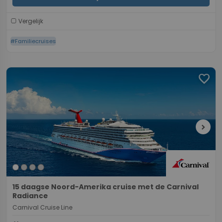
Vergelijk
#Familiecruises
favorite
chevron_right
15 daagse Noord-Amerika cruise met de Carnival
Radiance
Carnival Cruise Line