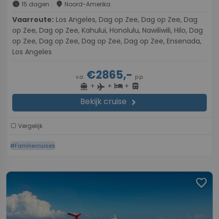
schedule
place
15 dagen
Noord-Amerika
Vaarroute:
Los Angeles, Dag op Zee, Dag op Zee, Dag
op Zee, Dag op Zee, Kahului, Honolulu, Nawiliwili, Hilo, Dag
op Zee, Dag op Zee, Dag op Zee, Dag op Zee, Ensenada,
Los Angeles
€2865,-
v.a.
p.p.
+
+
+
directions_boat
hotel
directions_bus
flight
Bekijk cruise
chevron_right
Vergelijk
#Familiecruises
favorite