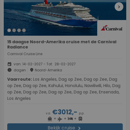
chevron_right
15 daagse Noord-Amerika cruise met de Carnival
Radiance
Carnival Cruise Line
event
van: 14-02-2027 - Tot: 28-02-2027
schedule
place
dagen
Noord-Amerika
Vaarroute:
Los Angeles, Dag op Zee, Dag op Zee, Dag
op Zee, Dag op Zee, Kahului, Honolulu, Nawiliwili, Hilo, Dag
op Zee, Dag op Zee, Dag op Zee, Dag op Zee, Ensenada,
Los Angeles
€3012,-
v.a.
p.p.
+
+
+
directions_boat
hotel
directions_bus
flight
Bekijk cruise
chevron_right