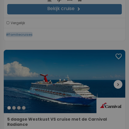
Bekijk cruise
chevron_right
Vergelijk
#Familiecruises
favorite
chevron_right
5 daagse Westkust VS cruise met de Carnival
Radiance