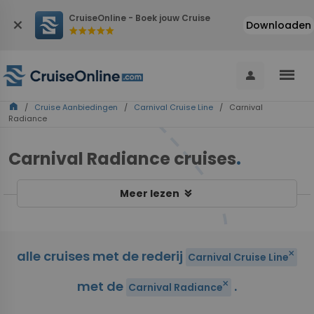
CruiseOnline - Boek jouw Cruise
close
Downloaden
star
star
star
star
star
menu
person
home
/
Cruise Aanbiedingen
/
Carnival Cruise Line
/ Carnival
Radiance
Carnival Radiance cruises
.
keyboard_double_arrow_down
Meer lezen
alle cruises met de rederij
close
Carnival Cruise Line
met de
.
close
Carnival Radiance