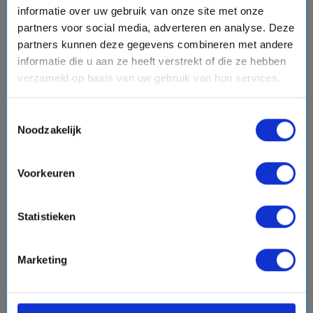
Bekijk cruise
chevron_right
informatie over uw gebruik van onze site met onze
partners voor social media, adverteren en analyse. Deze
Vergelijk
partners kunnen deze gegevens combineren met andere
informatie die u aan ze heeft verstrekt of die ze hebben
#Familiecruises
verzameld op basis van uw gebruik van hun services.
Toestemmingsselectie
favorite
Noodzakelijk
Voorkeuren
chevron_right
Statistieken
Marketing
7 daagse Noord-Amerika cruise met de Carnival
Radiance
Carnival Cruise Line