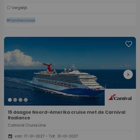
Vergelijk
#Familiecruises
favorite
chevron_right
15 daagse Noord-Amerika cruise met de Carnival
Radiance
Carnival Cruise Line
event
van: 17-01-2027 - Tot: 31-01-2027