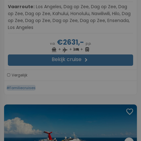
Vaarroute:
Los Angeles, Dag op Zee, Dag op Zee, Dag
op Zee, Dag op Zee, Kahului, Honolulu, Nawiliwili, Hilo, Dag
op Zee, Dag op Zee, Dag op Zee, Dag op Zee, Ensenada,
Los Angeles
€2631,-
v.a.
p.p.
+
+
+
directions_boat
hotel
directions_bus
flight
Bekijk cruise
chevron_right
Vergelijk
#Familiecruises
favorite