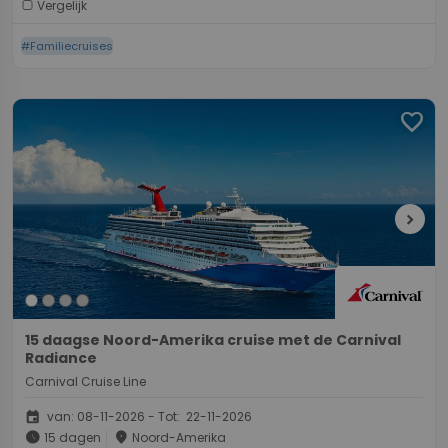
Vergelijk
#Familiecruises
favorite
chevron_right
15 daagse Noord-Amerika cruise met de Carnival
Radiance
Carnival Cruise Line
event
van: 08-11-2026 - Tot: 22-11-2026
schedule
place
15 dagen
Noord-Amerika