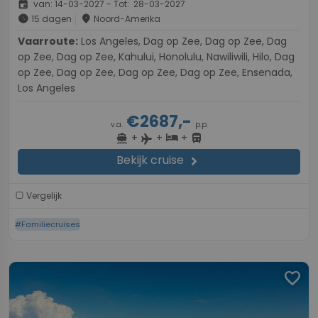
event
van: 14-03-2027 - Tot: 28-03-2027
schedule
place
15 dagen
Noord-Amerika
Vaarroute:
Los Angeles, Dag op Zee, Dag op Zee, Dag
op Zee, Dag op Zee, Kahului, Honolulu, Nawiliwili, Hilo, Dag
op Zee, Dag op Zee, Dag op Zee, Dag op Zee, Ensenada,
Los Angeles
€2687,-
v.a.
p.p.
+
+
+
directions_boat
hotel
directions_bus
flight
Bekijk cruise
chevron_right
Vergelijk
#Familiecruises
favorite