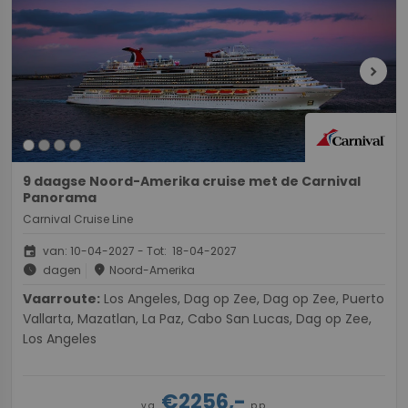
chevron_right
9 daagse Noord-Amerika cruise met de Carnival
Panorama
Carnival Cruise Line
event
van: 10-04-2027 - Tot: 18-04-2027
schedule
place
dagen
Noord-Amerika
Vaarroute:
Los Angeles, Dag op Zee, Dag op Zee, Puerto
Vallarta, Mazatlan, La Paz, Cabo San Lucas, Dag op Zee,
Los Angeles
€2256,-
v.a.
p.p.