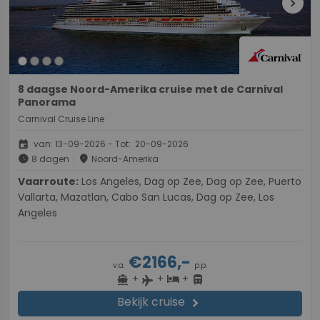
chevron_right
8 daagse Noord-Amerika cruise met de Carnival
Panorama
Carnival Cruise Line
event
van: 13-09-2026 - Tot: 20-09-2026
schedule
place
8 dagen
Noord-Amerika
Vaarroute:
Los Angeles, Dag op Zee, Dag op Zee, Puerto
Vallarta, Mazatlan, Cabo San Lucas, Dag op Zee, Los
Angeles
€2166,-
v.a.
p.p.
+
+
+
directions_boat
hotel
directions_bus
flight
Bekijk cruise
chevron_right