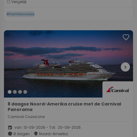
Vergelijk
#Familiecruises
favorite
chevron_right
8 daagse Noord-Amerika cruise met de Carnival
Panorama
Carnival Cruise Line
event
van: 13-09-2026 - Tot: 20-09-2026
schedule
place
8 dagen
Noord-Amerika