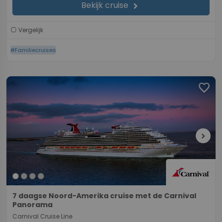
Bekijk cruise
chevron_right
Vergelijk
#Familiecruises
favorite
chevron_right
7 daagse Noord-Amerika cruise met de Carnival
Panorama
Carnival Cruise Line