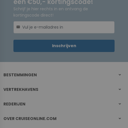
een €50,- kortingscode!
Schrijf je hier rechts in en ontvang de
kortingscode direct!
mail
Inschrijven
BESTEMMINGEN
VERTREKHAVENS
REDERIJEN
OVER CRUISEONLINE.COM