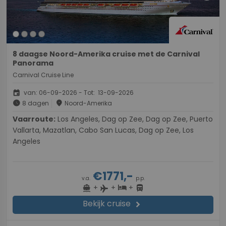
8 daagse Noord-Amerika cruise met de Carnival
Panorama
Carnival Cruise Line
event
van: 06-09-2026 - Tot: 13-09-2026
schedule
place
8 dagen
Noord-Amerika
Vaarroute:
Los Angeles, Dag op Zee, Dag op Zee, Puerto
Vallarta, Mazatlan, Cabo San Lucas, Dag op Zee, Los
Angeles
€1771,-
v.a.
p.p.
+
+
+
directions_boat
hotel
directions_bus
flight
Bekijk cruise
chevron_right