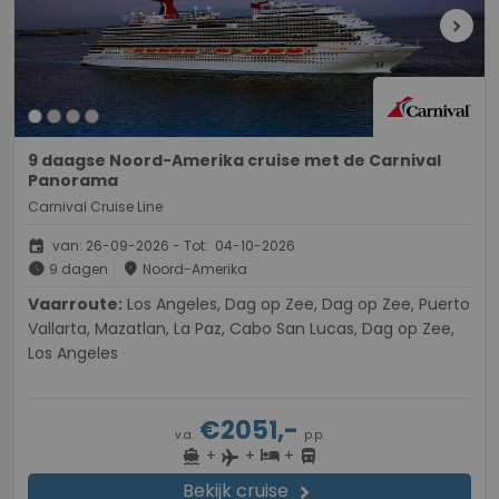
chevron_right
9 daagse Noord-Amerika cruise met de Carnival
Panorama
Carnival Cruise Line
event
van: 26-09-2026 - Tot: 04-10-2026
schedule
place
9 dagen
Noord-Amerika
Vaarroute:
Los Angeles, Dag op Zee, Dag op Zee, Puerto
Vallarta, Mazatlan, La Paz, Cabo San Lucas, Dag op Zee,
Los Angeles
€2051,-
v.a.
p.p.
+
+
+
directions_boat
hotel
directions_bus
flight
Bekijk cruise
chevron_right