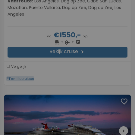
Vaarroute:
Los Angeles, Dag op Zee, Cabo San Lucas,
Mazatlan, Puerto Vallarta, Dag op Zee, Dag op Zee, Los
Angeles
€1550,-
v.a.
p.p.
+
+
directions_boat
directions_bus
flight
Bekijk cruise
chevron_right
Vergelijk
#Familiecruises
favorite
chevron_right