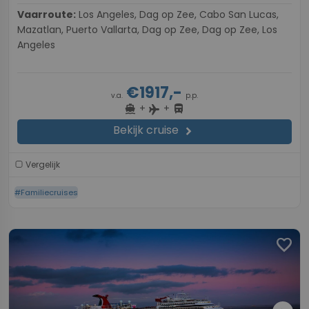
Vaarroute:
Los Angeles, Dag op Zee, Cabo San Lucas,
Mazatlan, Puerto Vallarta, Dag op Zee, Dag op Zee, Los
Angeles
€1917,-
v.a.
p.p.
+
+
directions_boat
directions_bus
flight
Bekijk cruise
chevron_right
Vergelijk
#Familiecruises
favorite