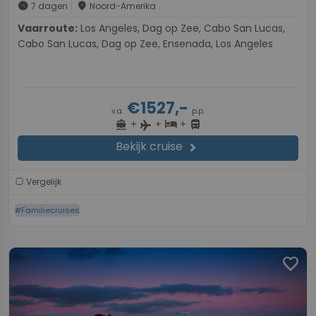
schedule
place
7 dagen
Noord-Amerika
Vaarroute:
Los Angeles, Dag op Zee, Cabo San Lucas,
Cabo San Lucas, Dag op Zee, Ensenada, Los Angeles
€1527,-
v.a.
p.p.
+
+
+
directions_boat
hotel
directions_bus
flight
Bekijk cruise
chevron_right
Vergelijk
#Familiecruises
favorite