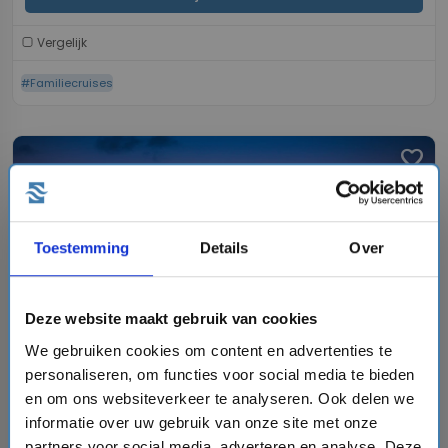
Vergelijk
#Familiecruises
favorite
Toestemming
Details
Over
chevron_right
Deze website maakt gebruik van cookies
We gebruiken cookies om content en advertenties te
personaliseren, om functies voor social media te bieden
7 daagse Noord-Amerika cruise met de Carnival
Panorama
en om ons websiteverkeer te analyseren. Ook delen we
Carnival Cruise Line
informatie over uw gebruik van onze site met onze
partners voor social media, adverteren en analyse. Deze