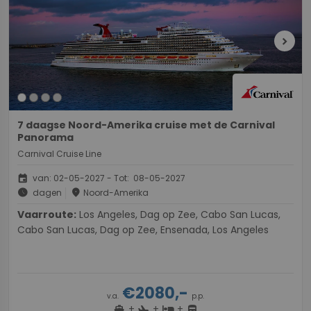
chevron_right
7 daagse Noord-Amerika cruise met de Carnival
Panorama
Carnival Cruise Line
event
van: 02-05-2027 - Tot: 08-05-2027
schedule
place
dagen
Noord-Amerika
Vaarroute:
Los Angeles, Dag op Zee, Cabo San Lucas,
Cabo San Lucas, Dag op Zee, Ensenada, Los Angeles
€2080,-
v.a.
p.p.
+
+
+
directions_boat
hotel
directions_bus
flight