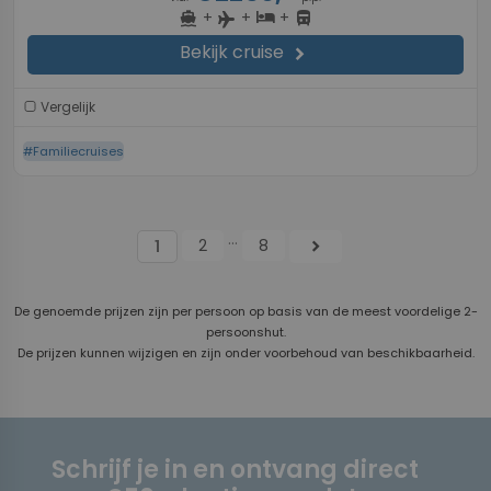
+
+
+
directions_boat
hotel
directions_bus
flight
Bekijk cruise
chevron_right
Vergelijk
#Familiecruises
...
2
8
chevron_right
1
De genoemde prijzen zijn per persoon op basis van de meest voordelige 2-
persoonshut.
De prijzen kunnen wijzigen en zijn onder voorbehoud van beschikbaarheid.
Schrijf je in en ontvang direct