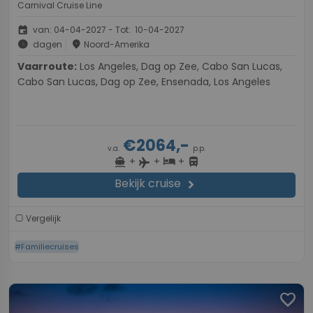
Carnival Cruise Line
event
van: 04-04-2027 - Tot: 10-04-2027
schedule
place
dagen
Noord-Amerika
Vaarroute:
Los Angeles, Dag op Zee, Cabo San Lucas,
Cabo San Lucas, Dag op Zee, Ensenada, Los Angeles
€2064,-
v.a.
p.p.
+
+
+
directions_boat
hotel
directions_bus
flight
Bekijk cruise
chevron_right
Vergelijk
#Familiecruises
favorite