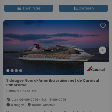
tune
format_line_spacing
Toon filter
Sorteren
favorite
chevron_right
8 daagse Noord-Amerika cruise met de Carnival
Panorama
Carnival Cruise Line
event
van: 06-09-2026 - Tot: 13-09-2026
schedule
place
8 dagen
Noord-Amerika