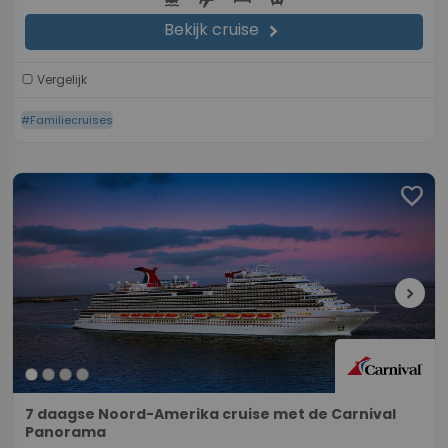
Bekijk cruise
chevron_right
Vergelijk
#Familiecruises
favorite
chevron_right
7 daagse Noord-Amerika cruise met de Carnival
Panorama