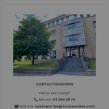
CONTACTGEGEVENS
Heb je een vraag?
call
Bel ons:
03 300 28 70
mail
Mail ons:
custcare-be@cruiseonline.com