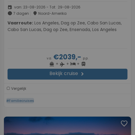
event
van: 23-08-2026 - Tot: 29-08-2026
schedule
place
7 dagen
Noord-Amerika
Vaarroute:
Los Angeles, Dag op Zee, Cabo San Lucas,
Cabo San Lucas, Dag op Zee, Ensenada, Los Angeles
€2039,-
v.a.
p.p.
+
+
+
directions_boat
hotel
directions_bus
flight
Bekijk cruise
chevron_right
Vergelijk
#Familiecruises
favorite