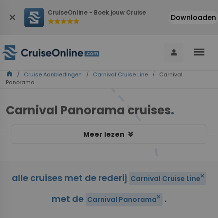
CruiseOnline - Boek jouw Cruise
close
Downloaden
star
star
star
star
star
menu
person
home
/
Cruise Aanbiedingen
/
Carnival Cruise Line
/ Carnival
Panorama
Carnival Panorama cruises
.
keyboard_double_arrow_down
Meer lezen
alle cruises met de rederij
close
Carnival Cruise Line
met de
.
close
Carnival Panorama