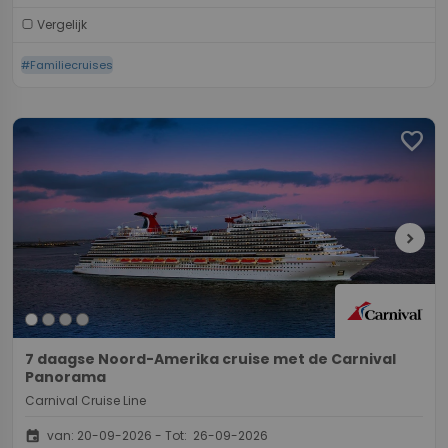
Vergelijk
#Familiecruises
favorite
chevron_right
7 daagse Noord-Amerika cruise met de Carnival
Panorama
Carnival Cruise Line
event
van: 20-09-2026 - Tot: 26-09-2026