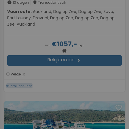
schedule
place
10 dagen
Transatlantisch
Vaarroute:
Auckland, Dag op Zee, Dag op Zee, Suva,
Port Launay, Dravuni, Dag op Zee, Dag op Zee, Dag op
Zee, Auckland
€1057,-
v.a.
p.p.
directions_boat
Bekijk cruise
chevron_right
Vergelijk
#Familiecruises
favorite