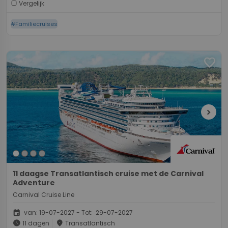
Vergelijk
#Familiecruises
favorite
chevron_right
11 daagse Transatlantisch cruise met de Carnival
Adventure
Carnival Cruise Line
event
van: 19-07-2027 - Tot: 29-07-2027
schedule
place
11 dagen
Transatlantisch