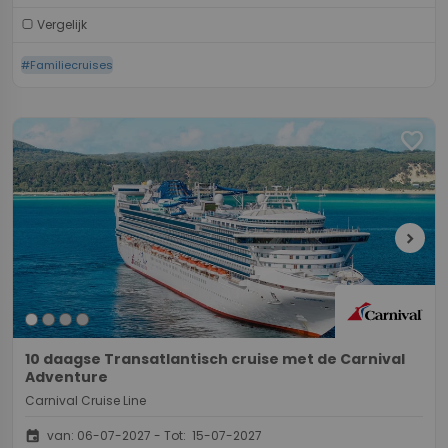
Vergelijk
#Familiecruises
favorite
chevron_right
10 daagse Transatlantisch cruise met de Carnival
Adventure
Carnival Cruise Line
event
van: 06-07-2027 - Tot: 15-07-2027