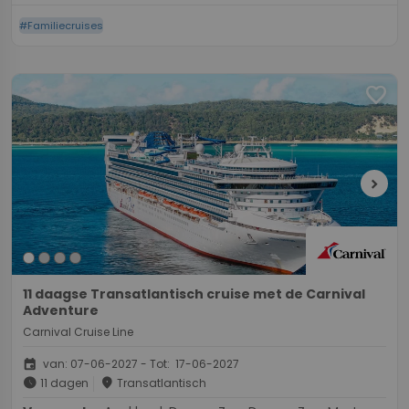
#Familiecruises
favorite
chevron_right
11 daagse Transatlantisch cruise met de Carnival
Adventure
Carnival Cruise Line
event
van: 07-06-2027 - Tot: 17-06-2027
schedule
place
11 dagen
Transatlantisch