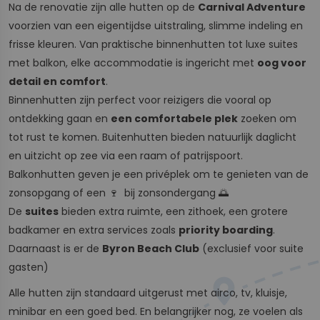
Na de renovatie zijn alle hutten op de
Carnival Adventure
voorzien van een eigentijdse uitstraling, slimme indeling en
frisse kleuren. Van praktische binnenhutten tot luxe suites
met balkon, elke accommodatie is ingericht met
oog voor
detail en comfort
.
Binnenhutten zijn perfect voor reizigers die vooral op
ontdekking gaan en
een comfortabele plek
zoeken om
tot rust te komen. Buitenhutten bieden natuurlijk daglicht
en uitzicht op zee via een raam of patrijspoort.
Balkonhutten geven je een privéplek om te genieten van de
zonsopgang of een 🍷 bij zonsondergang 🌅
De
suites
bieden extra ruimte, een zithoek, een grotere
badkamer en extra services zoals
priority boarding
.
Daarnaast is er de
Byron Beach Club
(exclusief voor suite
gasten)
Alle hutten zijn standaard uitgerust met airco, tv, kluisje,
minibar en een goed bed. En belangrijker nog, ze voelen als