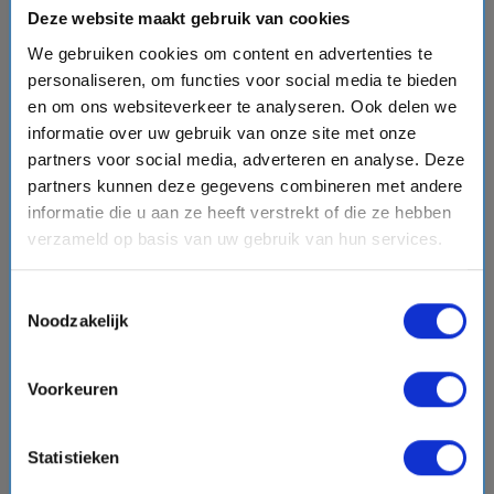
Deze website maakt gebruik van cookies
Vergelijk
We gebruiken cookies om content en advertenties te
personaliseren, om functies voor social media te bieden
#Familiecruises
en om ons websiteverkeer te analyseren. Ook delen we
informatie over uw gebruik van onze site met onze
partners voor social media, adverteren en analyse. Deze
favorite
partners kunnen deze gegevens combineren met andere
informatie die u aan ze heeft verstrekt of die ze hebben
verzameld op basis van uw gebruik van hun services.
chevron_right
Toestemmingsselectie
Noodzakelijk
Voorkeuren
11 daagse Transatlantisch cruise met de Carnival
Adventure
Statistieken
Carnival Cruise Line