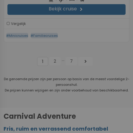
Bekijk cruise
chevron_right
Vergelijk
#Minicruises
#Familiecruises
...
2
7
chevron_right
1
De genoemde prijzen zijn per persoon op basis van de meest voordelige 2-
persoonshut.
De prijzen kunnen wijzigen en zijn onder voorbehoud van beschikbaarheid.
Carnival Adventure
Fris, ruim en verrassend comfortabel