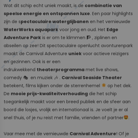
Wat dit schip echt uniek maakt, is de
combinatie van
speelse energie en ontspannen luxe
. Een paar highlights
zijn de s
pectaculaire waterglijbanen
en het vernieuwde
WaterWorks aquapark
voor jong en oud. Het
Edge
Adventure Park
is er om te klimmen 🧗 , ziplinen en
abseilen op zee! Dit spectaculaire openlucht avonturenpark
maakt de Carnival Adventure
uniek
voor actieve reizigers
en gezinnen. Ook is er een
indrukwekkend
theaterprogramma
met live shows,
comedy 🎭 en muziek 🎶 .
Carnival Seaside Theater
betekent, films kijken onder de sterrenhemel
op het dek.
De
mooie prijs-kwaliteitverhouding
die het schip
toegankelijk maakt voor een breed publiek en de sfeer aan
boord die losjes, vrolijk en internationaal is. Je voelt je er al
snel thuis, of je nu reist met familie, vrienden of partner
.
Vaar mee met de vernieuwde
Carnival Adventure
! Of je