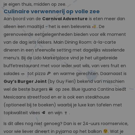
je eigen thuis, midden op zee.
Culinaire verwennerij op volle zee
Aan boord van de
Carnival Adventure
is eten meer dan
alleen een maaltijd - het is een belevenis
. De
gerenoveerde eetgelegenheden bieden voor elk moment
van de dag iets lekkers. Main Dining Room: à-la-carte
dineren in een sfeervolle setting met dagelijks wisselende
menu’s. Bij de Lido Marketplace vind je het uitgebreide
buffetrestaurant met voor ieder wat wils, van vers fruit en
salades 🥗 tot pizza 🍕 en warme gerechten. Daarnaast is
Guy’s Burger Joint
(by Guy Fieri) bekend van misschien
wel de beste burgers 🍔 op zee. Blue Iguana Cantina biedt
Mexicaans streetfood en er is ook een steakhouse
(optioneel bij te boeken) waarbij je luxe kan tafelen met
topkwaliteit vlees 🥩 en wijn 🍷 .
Is dit alles nog niet genoeg? Dan is er 24-uurs roomservice,
voor wie liever dineert in pyjama op het balkon
. Wat je