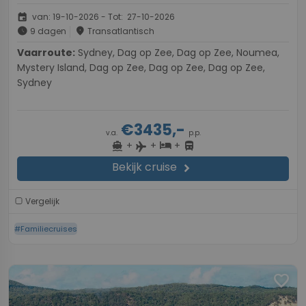
event
van: 19-10-2026 - Tot: 27-10-2026
schedule
place
9 dagen
Transatlantisch
Vaarroute:
Sydney, Dag op Zee, Dag op Zee, Noumea,
Mystery Island, Dag op Zee, Dag op Zee, Dag op Zee,
Sydney
€3435,-
v.a.
p.p.
+
+
+
directions_boat
hotel
directions_bus
flight
Bekijk cruise
chevron_right
Vergelijk
#Familiecruises
favorite