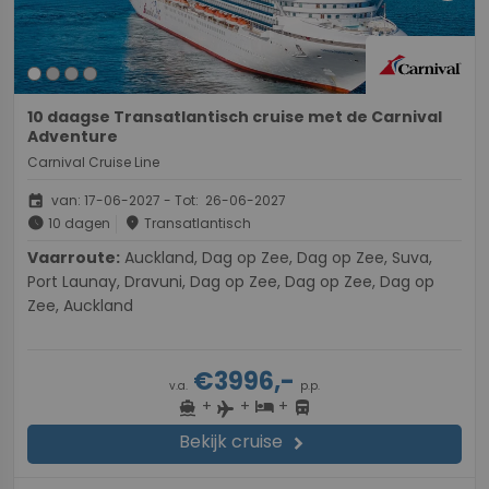
10 daagse Transatlantisch cruise met de Carnival
Adventure
Carnival Cruise Line
event
van: 17-06-2027 - Tot: 26-06-2027
schedule
place
10 dagen
Transatlantisch
Vaarroute:
Auckland, Dag op Zee, Dag op Zee, Suva,
Port Launay, Dravuni, Dag op Zee, Dag op Zee, Dag op
Zee, Auckland
€3996,-
v.a.
p.p.
+
+
+
directions_boat
hotel
directions_bus
flight
Bekijk cruise
chevron_right