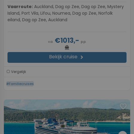
Vaarroute:
Auckland, Dag op Zee, Dag op Zee, Mystery
Island, Port Vila, Lifou, Noumea, Dag op Zee, Norfolk
eiland, Dag op Zee, Auckland
€1013,-
v.a.
p.p.
directions_boat
Bekijk cruise
chevron_right
Vergelijk
#Familiecruises
favorite