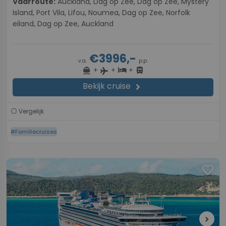
Vaarroute:
Auckland, Dag op Zee, Dag op Zee, Mystery
Island, Port Vila, Lifou, Noumea, Dag op Zee, Norfolk
eiland, Dag op Zee, Auckland
€3996,-
v.a.
p.p.
+
+
+
directions_boat
hotel
directions_bus
flight
Bekijk cruise
chevron_right
Vergelijk
#Familiecruises
favorite
chevron_right