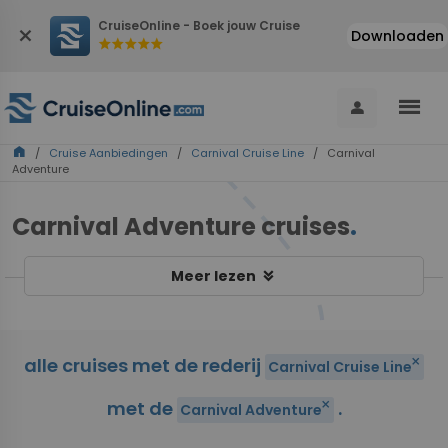
CruiseOnline - Boek jouw Cruise
close
Downloaden
star
star
star
star
star
menu
person
home
/
Cruise Aanbiedingen
/
Carnival Cruise Line
/ Carnival
Adventure
Carnival Adventure cruises
.
keyboard_double_arrow_down
Meer lezen
alle cruises met de rederij
close
Carnival Cruise Line
met de
.
close
Carnival Adventure