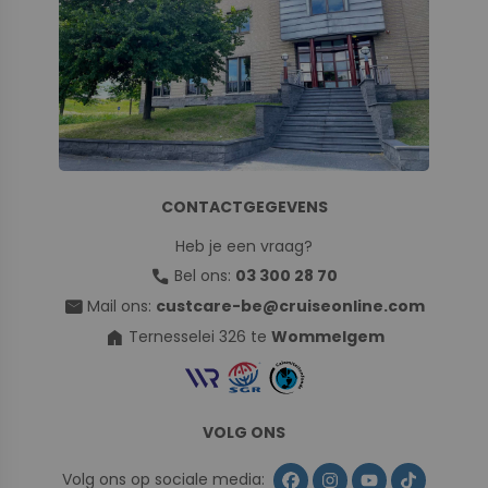
CONTACTGEGEVENS
Heb je een vraag?
call
Bel ons:
03 300 28 70
mail
Mail ons:
custcare-be@cruiseonline.com
home
Ternesselei 326 te
Wommelgem
VOLG ONS
Volg ons op sociale media: