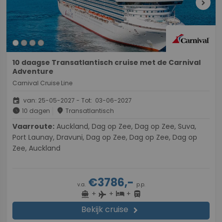
chevron_right
10 daagse Transatlantisch cruise met de Carnival
Adventure
Carnival Cruise Line
event
van: 25-05-2027 - Tot: 03-06-2027
schedule
place
10 dagen
Transatlantisch
Vaarroute:
Auckland, Dag op Zee, Dag op Zee, Suva,
Port Launay, Dravuni, Dag op Zee, Dag op Zee, Dag op
Zee, Auckland
€3786,-
v.a.
p.p.
+
+
+
directions_boat
hotel
directions_bus
flight
Bekijk cruise
chevron_right