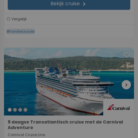
Bekijk cruise
chevron_right
Vergelijk
#Familiecruises
favorite
chevron_right
9 daagse Transatlantisch cruise met de Carnival
Adventure
Carnival Cruise Line