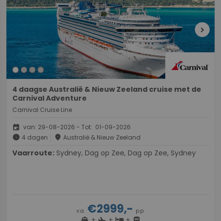
chevron_right
4 daagse Australië & Nieuw Zeeland cruise met de
Carnival Adventure
Carnival Cruise Line
event
van: 29-08-2026 - Tot: 01-09-2026
schedule
place
4 dagen
Australië & Nieuw Zeeland
Vaarroute:
Sydney, Dag op Zee, Dag op Zee, Sydney
€2999,-
v.a.
p.p.
+
+
+
directions_boat
hotel
directions_bus
flight