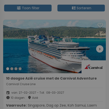
tune
format_line_spacing
Toon filter
Sorteren
favorite
chevron_right
10 daagse Azië cruise met de Carnival Adventure
Carnival Cruise Line
event
van: 27-02-2027 - Tot: 08-03-2027
schedule
place
10 dagen
Azië
Vaarroute:
Singapore, Dag op Zee, Koh Samui, Laem