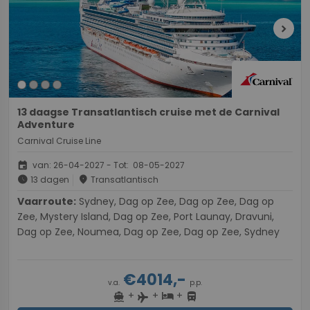
chevron_right
13 daagse Transatlantisch cruise met de Carnival
Adventure
Carnival Cruise Line
event
van: 26-04-2027 - Tot: 08-05-2027
schedule
place
13 dagen
Transatlantisch
Vaarroute:
Sydney, Dag op Zee, Dag op Zee, Dag op
Zee, Mystery Island, Dag op Zee, Port Launay, Dravuni,
Dag op Zee, Noumea, Dag op Zee, Dag op Zee, Sydney
€4014,-
v.a.
p.p.
+
+
+
directions_boat
hotel
directions_bus
flight