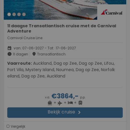
11 daagse Transatlantisch cruise met de Carnival
Adventure
Carnival Cruise Line
event
van: 07-06-2027 - Tot: 17-06-2027
schedule
place
11 dagen
Transatlantisch
Vaarroute:
Auckland, Dag op Zee, Dag op Zee, Lifou,
Port Vila, Mystery Island, Noumea, Dag op Zee, Norfolk
eiland, Dag op Zee, Auckland
€3864,-
v.a.
p.p.
+
+
+
directions_boat
hotel
directions_bus
flight
Bekijk cruise
chevron_right
Vergelijk