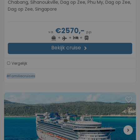
Chabang, Sihanoukville, Dag op Zee, Phu My, Dag op Zee,
Dag op Zee, Singapore
€2570,-
v.a.
p.p.
+
+
+
directions_boat
hotel
directions_bus
flight
Bekijk cruise
chevron_right
Vergelijk
#Familiecruises
favorite
chevron_right