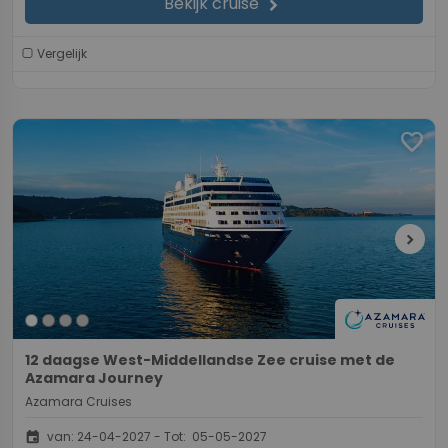
Bekijk cruise
chevron_right
Vergelijk
favorite
chevron_right
12 daagse West-Middellandse Zee cruise met de
Azamara Journey
Azamara Cruises
event
van: 24-04-2027 - Tot: 05-05-2027