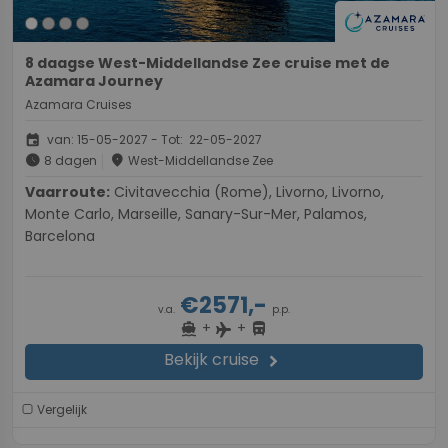
8 daagse West-Middellandse Zee cruise met de
Azamara Journey
Azamara Cruises
event
van: 15-05-2027 - Tot: 22-05-2027
schedule
place
8 dagen
West-Middellandse Zee
Vaarroute:
Civitavecchia (Rome), Livorno, Livorno,
Monte Carlo, Marseille, Sanary-Sur-Mer, Palamos,
Barcelona
€2571,-
v.a.
p.p.
+
+
directions_boat
directions_bus
flight
Bekijk cruise
chevron_right
Vergelijk