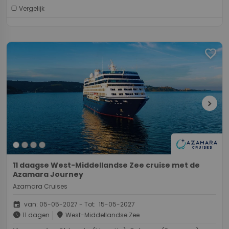
Vergelijk
favorite
chevron_right
11 daagse West-Middellandse Zee cruise met de
Azamara Journey
Azamara Cruises
event
van: 05-05-2027 - Tot: 15-05-2027
schedule
place
11 dagen
West-Middellandse Zee