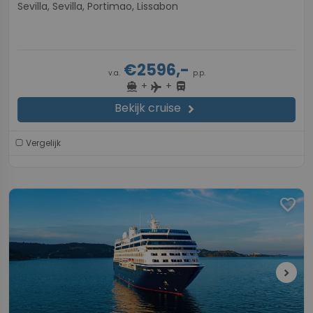
Sevilla, Sevilla, Portimao, Lissabon
€2596,-
v.a.
p.p.
+
+
directions_boat
directions_bus
flight
Bekijk cruise
chevron_right
Vergelijk
favorite
chevron_right