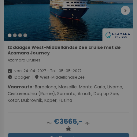
chevron_right
12 daagse West-Middellandse Zee cruise met de
Azamara Journey
Azamara Cruises
event
van: 24-04-2027 - Tot: 05-05-2027
schedule
place
12 dagen
West-Middellandse Zee
Vaarroute:
Barcelona, Marseille, Monte Carlo, Livorno,
Civitavecchia (Rome), Sorrento, Amalfi, Dag op Zee,
Kotor, Dubrovnik, Koper, Fusina
€3565,-
v.a.
p.p.
directions_boat