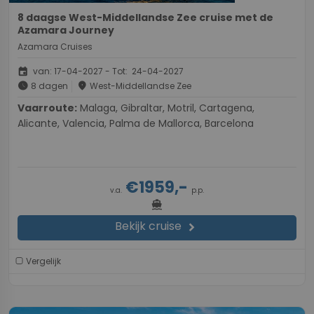
8 daagse West-Middellandse Zee cruise met de
Azamara Journey
Azamara Cruises
event
van: 17-04-2027 - Tot: 24-04-2027
schedule
place
8 dagen
West-Middellandse Zee
Vaarroute:
Malaga, Gibraltar, Motril, Cartagena,
Alicante, Valencia, Palma de Mallorca, Barcelona
€1959,-
v.a.
p.p.
directions_boat
Bekijk cruise
chevron_right
Vergelijk