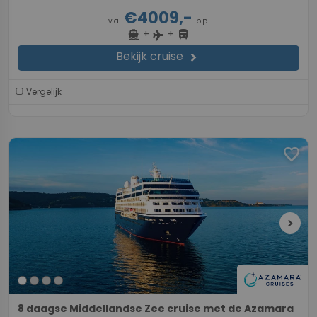
€4009,-
v.a.
p.p.
+
+
directions_boat
directions_bus
flight
Bekijk cruise
chevron_right
Vergelijk
favorite
chevron_right
8 daagse Middellandse Zee cruise met de Azamara