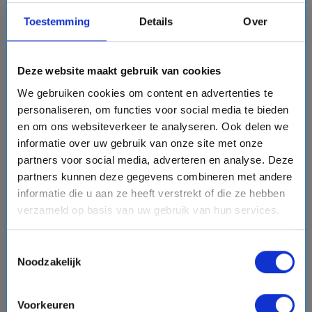
directions_boat
Toestemming
Details
Over
Bekijk cruise
chevron_right
Vergelijk
Deze website maakt gebruik van cookies
We gebruiken cookies om content en advertenties te
personaliseren, om functies voor social media te bieden
favorite
en om ons websiteverkeer te analyseren. Ook delen we
informatie over uw gebruik van onze site met onze
partners voor social media, adverteren en analyse. Deze
partners kunnen deze gegevens combineren met andere
chevron_right
informatie die u aan ze heeft verstrekt of die ze hebben
verzameld op basis van uw gebruik van hun services.
Toestemmingsselectie
Noodzakelijk
12 daagse West-Middellandse Zee cruise met de
Azamara Journey
Voorkeuren
Azamara Cruises