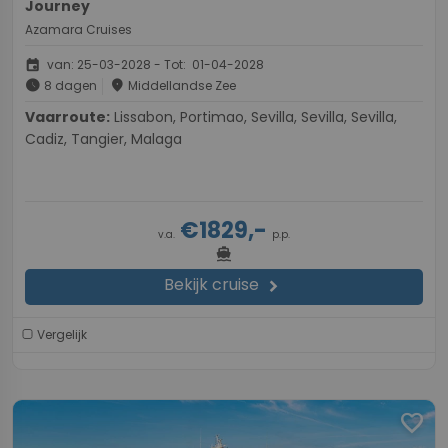
Journey
Azamara Cruises
event
van: 25-03-2028 - Tot: 01-04-2028
schedule
place
8 dagen
Middellandse Zee
Vaarroute:
Lissabon, Portimao, Sevilla, Sevilla, Sevilla,
Cadiz, Tangier, Malaga
€1829,-
v.a.
p.p.
directions_boat
Bekijk cruise
chevron_right
Vergelijk
favorite