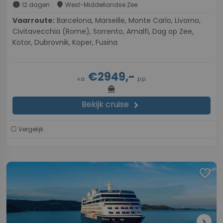
schedule
place
12 dagen
West-Middellandse Zee
Vaarroute:
Barcelona, Marseille, Monte Carlo, Livorno,
Civitavecchia (Rome), Sorrento, Amalfi, Dag op Zee,
Kotor, Dubrovnik, Koper, Fusina
€2949,-
v.a.
p.p.
directions_boat
Bekijk cruise
chevron_right
Vergelijk
favorite
chevron_right