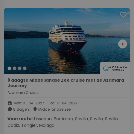
favorite
chevron_right
8 daagse Middellandse Zee cruise met de Azamara
Journey
Azamara Cruises
event
van: 10-04-2027 - Tot: 17-04-2027
schedule
place
8 dagen
Middellandse Zee
Vaarroute:
Lissabon, Portimao, Sevilla, Sevilla, Sevilla,
Cadiz, Tangier, Malaga