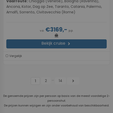
Vaarroute:
Chioggia (Venetie), Bologna (Ravenna),
Ancona, Kotor, Dag op Zee, Taranto, Catania, Palermo,
Amalfi, Sorrento, Civitavecchia (Rome)
€3169,-
v.a.
p.p.
directions_boat
Bekijk cruise
chevron_right
Vergelijk
...
2
14
chevron_right
1
De genoemde prijzen zijn per persoon op basis van de meest voordelige 2-
persoonshut.
De prijzen kunnen wijzigen en zijn onder voorbehoud van beschikbaarheid.