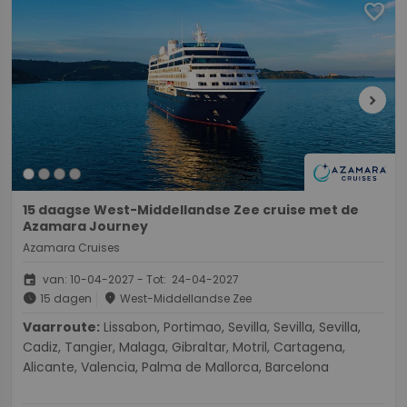
favorite
chevron_right
15 daagse West-Middellandse Zee cruise met de
Azamara Journey
Azamara Cruises
event
van: 10-04-2027 - Tot: 24-04-2027
schedule
place
15 dagen
West-Middellandse Zee
Vaarroute:
Lissabon, Portimao, Sevilla, Sevilla, Sevilla,
Cadiz, Tangier, Malaga, Gibraltar, Motril, Cartagena,
Alicante, Valencia, Palma de Mallorca, Barcelona