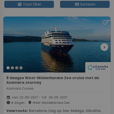
tune
format_line_spacing
Toon filter
Sorteren
favorite
chevron_right
8 daagse West-Middellandse Zee cruise met de
Azamara Journey
Azamara Cruises
event
van: 22-05-2027 - Tot: 29-05-2027
schedule
place
8 dagen
West-Middellandse Zee
Vaarroute:
Barcelona, Dag op Zee, Malaga, Gibraltar,