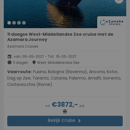
11 daagse West-Middellandse Zee cruise met de
Azamara Journey
Azamara Cruises
event
van: 05-05-2027 - Tot: 15-05-2027
schedule
place
11 dagen
West-Middellandse Zee
Vaarroute:
Fusina, Bologna (Ravenna), Ancona, Kotor,
Dag op Zee, Taranto, Catania, Palermo, Amalfi, Sorrento,
Civitavecchia (Rome)
€3872,-
v.a.
p.p.
directions_boat
Bekijk cruise
chevron_right