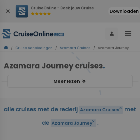
CruiseOnline - Boek jouw Cruise
close
Downloaden
star
star
star
star
star
menu
person
home
/
Cruise Aanbiedingen
/
Azamara Cruises
/ Azamara Journey
Azamara Journey cruises
.
keyboard_double_arrow_down
Meer lezen
alle cruises met de rederij
met
close
Azamara Cruises
de
.
close
Azamara Journey