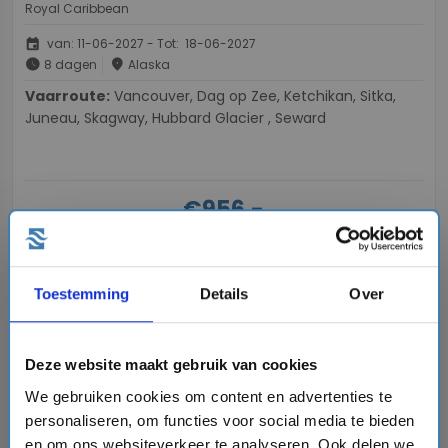
Royal Caribbean
event
van: 11-06-2027 - Tot: 18-06-2027
schedule
place
8 dagen
Alaska
Vaarroute:
Vancouver, Dag op Zee, Ketchikan, Sitka,
Juneau, Skagway, Hubbard Glacier , Seward
€956,-
v.a.
p.p.
directions_boat
Bekijk cruise
chevron_right
Toestemming
Details
Over
sell
Volpension - Hoge kortingen
Vergelijk
Deze website maakt gebruik van cookies
#Familiecruises
We gebruiken cookies om content en advertenties te
personaliseren, om functies voor social media te bieden
en om ons websiteverkeer te analyseren. Ook delen we