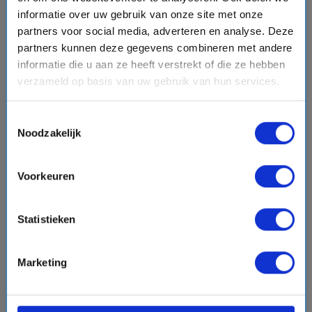
favorite
informatie over uw gebruik van onze site met onze
partners voor social media, adverteren en analyse. Deze
partners kunnen deze gegevens combineren met andere
informatie die u aan ze heeft verstrekt of die ze hebben
chevron_right
verzameld op basis van uw gebruik van hun services.
Toestemmingsselectie
Noodzakelijk
8 daagse Alaska cruise met de Anthem of the Seas
Royal Caribbean
Voorkeuren
event
van: 14-05-2027 - Tot: 21-05-2027
schedule
place
8 dagen
Alaska
Statistieken
Vaarroute:
Vancouver, Dag op Zee, Ketchikan, Hoonah,
Sitka, Skagway, Hubbard Glacier , Seward
Marketing
€806,-