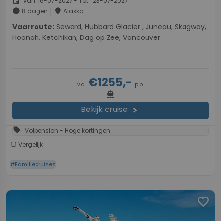
event
van: 16-07-2027 - Tot: 23-07-2027
schedule
place
8 dagen
Alaska
Vaarroute:
Seward, Hubbard Glacier , Juneau, Skagway,
Hoonah, Ketchikan, Dag op Zee, Vancouver
€1255,-
v.a.
p.p.
directions_boat
Bekijk cruise
chevron_right
sell
Volpension - Hoge kortingen
Vergelijk
#Familiecruises
favorite