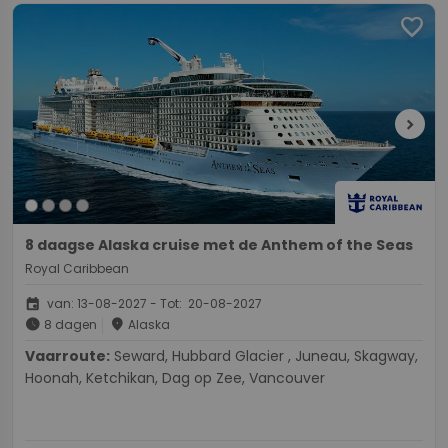
favorite
chevron_right
8 daagse Alaska cruise met de Anthem of the Seas
Royal Caribbean
event
van: 13-08-2027 - Tot: 20-08-2027
schedule
place
8 dagen
Alaska
Vaarroute:
Seward, Hubbard Glacier , Juneau, Skagway,
Hoonah, Ketchikan, Dag op Zee, Vancouver