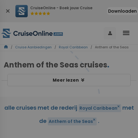
CruiseOnline - Boek jouw Cruise
close
Downloaden
star
star
star
star
star
menu
person
home
/
Cruise Aanbiedingen
/
Royal Caribbean
/ Anthem of the Seas
Anthem of the Seas cruises
.
keyboard_double_arrow_down
Meer lezen
alle cruises met de rederij
met
close
Royal Caribbean
de
.
close
Anthem of the Seas