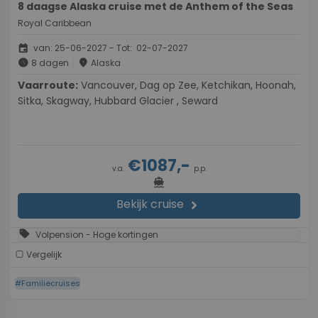
8 daagse Alaska cruise met de Anthem of the Seas
Royal Caribbean
event
van: 25-06-2027 - Tot: 02-07-2027
schedule
place
8 dagen
Alaska
Vaarroute:
Vancouver, Dag op Zee, Ketchikan, Hoonah,
Sitka, Skagway, Hubbard Glacier , Seward
€1087,-
v.a.
p.p.
directions_boat
Bekijk cruise
chevron_right
sell
Volpension - Hoge kortingen
Vergelijk
#Familiecruises