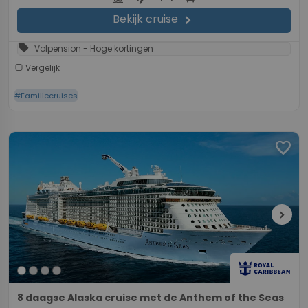
Bekijk cruise
chevron_right
sell
Volpension - Hoge kortingen
Vergelijk
#Familiecruises
favorite
chevron_right
8 daagse Alaska cruise met de Anthem of the Seas