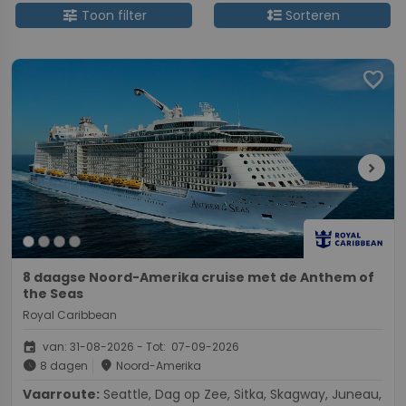
tune
format_line_spacing
Toon filter
Sorteren
favorite
chevron_right
8 daagse Noord-Amerika cruise met de Anthem of
the Seas
Royal Caribbean
event
van: 31-08-2026 - Tot: 07-09-2026
schedule
place
8 dagen
Noord-Amerika
Vaarroute:
Seattle, Dag op Zee, Sitka, Skagway, Juneau,