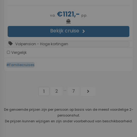
€1121,-
v.a.
p.p.
directions_boat
Bekijk cruise
chevron_right
sell
Volpension - Hoge kortingen
Vergelijk
#Familiecruises
...
2
7
chevron_right
1
De genoemde prijzen zijn per persoon op basis van de meest voordelige 2-
persoonshut.
De prijzen kunnen wijzigen en zijn onder voorbehoud van beschikbaarheid.