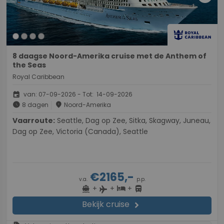
8 daagse Noord-Amerika cruise met de Anthem of
the Seas
Royal Caribbean
event
van: 07-09-2026 - Tot: 14-09-2026
schedule
place
8 dagen
Noord-Amerika
Vaarroute:
Seattle, Dag op Zee, Sitka, Skagway, Juneau,
Dag op Zee, Victoria (Canada), Seattle
€2165,-
v.a.
p.p.
+
+
+
directions_boat
hotel
directions_bus
flight
Bekijk cruise
chevron_right