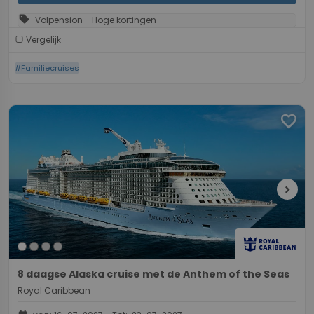
sell
Volpension - Hoge kortingen
Vergelijk
#Familiecruises
favorite
chevron_right
8 daagse Alaska cruise met de Anthem of the Seas
Royal Caribbean