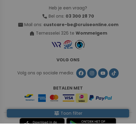
Heb je een vraag?
call
Bel ons:
03 300 28 70
mail
Mail ons:
custcare-be@cruiseonline.com
home
Ternesselei 326 te
Wommelgem
VOLG ONS
Volg ons op sociale media:
BETALEN MET
tune
Toon filter