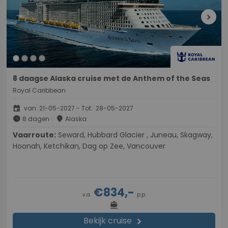
chevron_right
8 daagse Alaska cruise met de Anthem of the Seas
Royal Caribbean
event
van: 21-05-2027 - Tot: 28-05-2027
schedule
place
8 dagen
Alaska
Vaarroute:
Seward, Hubbard Glacier , Juneau, Skagway,
Hoonah, Ketchikan, Dag op Zee, Vancouver
€834,-
v.a.
p.p.
directions_boat
Bekijk cruise
chevron_right