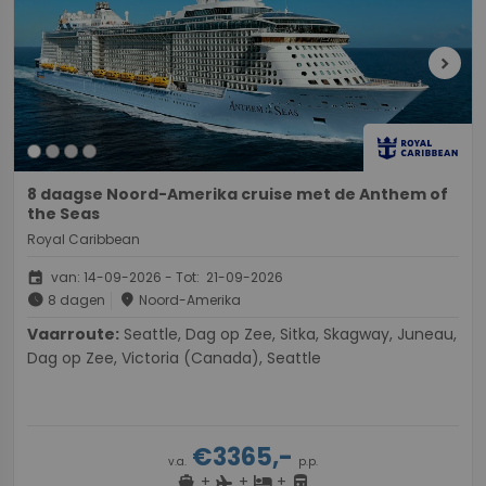
chevron_right
8 daagse Noord-Amerika cruise met de Anthem of
the Seas
Royal Caribbean
event
van: 14-09-2026 - Tot: 21-09-2026
schedule
place
8 dagen
Noord-Amerika
Vaarroute:
Seattle, Dag op Zee, Sitka, Skagway, Juneau,
Dag op Zee, Victoria (Canada), Seattle
€3365,-
v.a.
p.p.
+
+
+
directions_boat
hotel
directions_bus
flight