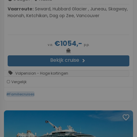
Vaarroute:
Seward, Hubbard Glacier , Juneau, Skagway,
Hoonah, Ketchikan, Dag op Zee, Vancouver
€1054,-
v.a.
p.p.
directions_boat
Bekijk cruise
chevron_right
sell
Volpension - Hoge kortingen
Vergelijk
#Familiecruises
favorite