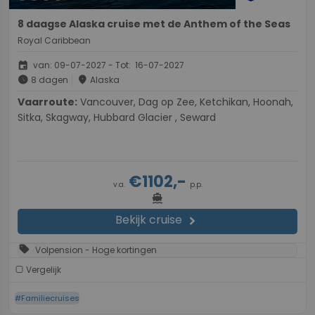
8 daagse Alaska cruise met de Anthem of the Seas
Royal Caribbean
event
van: 09-07-2027 - Tot: 16-07-2027
schedule
place
8 dagen
Alaska
Vaarroute:
Vancouver, Dag op Zee, Ketchikan, Hoonah,
Sitka, Skagway, Hubbard Glacier , Seward
€1102,-
v.a.
p.p.
directions_boat
Bekijk cruise
chevron_right
sell
Volpension - Hoge kortingen
Vergelijk
#Familiecruises