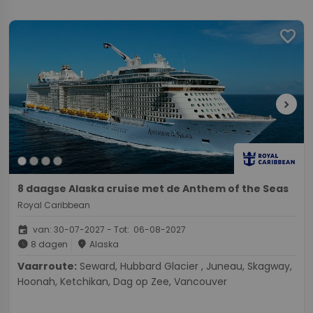
favorite
chevron_right
8 daagse Alaska cruise met de Anthem of the Seas
Royal Caribbean
event
van: 30-07-2027 - Tot: 06-08-2027
schedule
place
8 dagen
Alaska
Vaarroute:
Seward, Hubbard Glacier , Juneau, Skagway,
Hoonah, Ketchikan, Dag op Zee, Vancouver