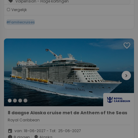
sell
Volpension - Hoge kortingen
Vergelijk
#Familiecruises
favorite
chevron_right
8 daagse Alaska cruise met de Anthem of the Seas
Royal Caribbean
event
van: 18-06-2027 - Tot: 25-06-2027
schedule
place
8 dagen
Alaska