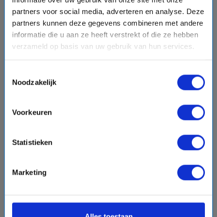
8 daagse Noord-Europa cruise met de AIDAsol
partners voor social media, adverteren en analyse. Deze
AIDA Cruises
partners kunnen deze gegevens combineren met andere
informatie die u aan ze heeft verstrekt of die ze hebben
event
van: 11-10-2026 - Tot: 18-10-2026
verzameld op basis van uw gebruik van hun services.
schedule
place
8 dagen
Noord-Europa
Vaarroute:
Hamburg, Dag op Zee, Kirkwall, Invergordon,
Toestemmingsselectie
Newhaven, Newcastle, Dag op Zee, Hamburg
Noodzakelijk
Voorkeuren
€1927,-
v.a.
p.p.
+
+
directions_boat
directions_bus
flight
Statistieken
Bekijk cruise
chevron_right
Vergelijk
Marketing
#Familiecruises
Alles toestaan