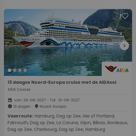
favorite
chevron_right
13 daagse Noord-Europa cruise met de AIDAsol
AIDA Cruises
event
van: 29-08-2027 - Tot: 10-09-2027
schedule
place
13 dagen
Noord-Europa
Vaarroute:
Hamburg, Dag op Zee, Isle of Portland,
Falmouth, Dag op Zee, La Coruna, Gijon, Bilbao, Bordeaux,
Dag op Zee, Cherbourg, Dag op Zee, Hamburg