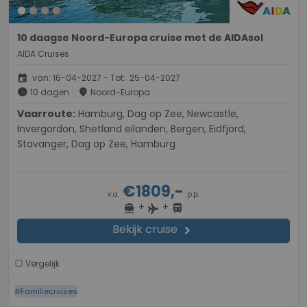
10 daagse Noord-Europa cruise met de AIDAsol
AIDA Cruises
event
van: 16-04-2027 - Tot: 25-04-2027
schedule
place
10 dagen
Noord-Europa
Vaarroute:
Hamburg, Dag op Zee, Newcastle,
Invergordon, Shetland eilanden, Bergen, Eidfjord,
Stavanger, Dag op Zee, Hamburg
€1809,-
v.a.
p.p.
+
+
directions_boat
directions_bus
flight
Bekijk cruise
chevron_right
Vergelijk
#Familiecruises