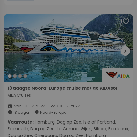
favorite
chevron_right
13 daagse Noord-Europa cruise met de AIDAsol
AIDA Cruises
event
van: 18-07-2027 - Tot: 30-07-2027
schedule
place
13 dagen
Noord-Europa
Vaarroute:
Hamburg, Dag op Zee, Isle of Portland,
Falmouth, Dag op Zee, La Coruna, Gijon, Bilbao, Bordeaux,
Dag op Zee, Cherbourg, Dag op Zee, Hamburg