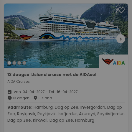
favorite
chevron_right
13 daagse IJsland cruise met de AIDAsol
AIDA Cruises
event
van: 04-04-2027 - Tot: 16-04-2027
schedule
place
13 dagen
IJsland
Vaarroute:
Hamburg, Dag op Zee, Invergordon, Dag op
Zee, Reykjavik, Reykjavik, Isafjordur, Akureyri, Seydisfjordur,
Dag op Zee, Kirkwall, Dag op Zee, Hamburg