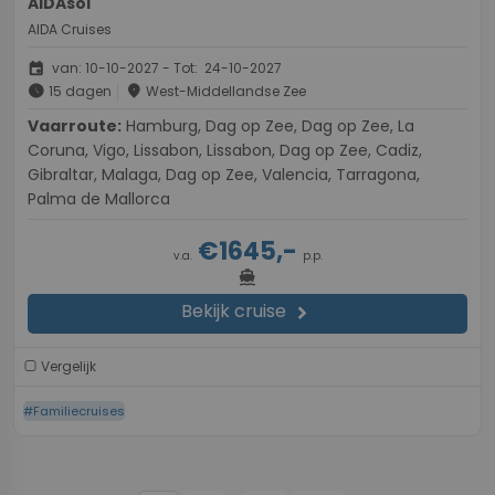
AIDAsol
AIDA Cruises
event
van: 10-10-2027 - Tot: 24-10-2027
schedule
place
15 dagen
West-Middellandse Zee
Vaarroute:
Hamburg, Dag op Zee, Dag op Zee, La
Coruna, Vigo, Lissabon, Lissabon, Dag op Zee, Cadiz,
Gibraltar, Malaga, Dag op Zee, Valencia, Tarragona,
Palma de Mallorca
€1645,-
v.a.
p.p.
directions_boat
Bekijk cruise
chevron_right
Vergelijk
#Familiecruises