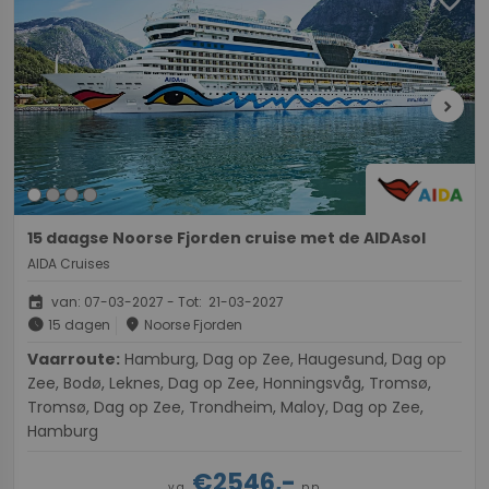
chevron_right
15 daagse Noorse Fjorden cruise met de AIDAsol
AIDA Cruises
event
van: 07-03-2027 - Tot: 21-03-2027
schedule
place
15 dagen
Noorse Fjorden
Vaarroute:
Hamburg, Dag op Zee, Haugesund, Dag op
Zee, Bodø, Leknes, Dag op Zee, Honningsvåg, Tromsø,
Tromsø, Dag op Zee, Trondheim, Maloy, Dag op Zee,
Hamburg
€2546,-
v.a.
p.p.