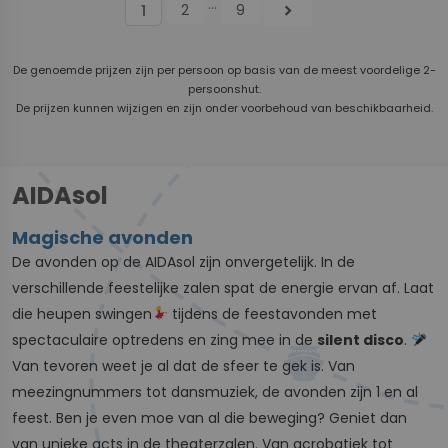
...
2
9
chevron_right
1
De genoemde prijzen zijn per persoon op basis van de meest voordelige 2-
persoonshut.
De prijzen kunnen wijzigen en zijn onder voorbehoud van beschikbaarheid.
AIDAsol
Magische avonden
De avonden op de AIDAsol zijn onvergetelijk. In de
verschillende feestelijke zalen spat de energie ervan af. Laat
die heupen swingen
tijdens de feestavonden met
spectaculaire optredens en zing mee in de
silent disco
.
Van tevoren weet je al dat de sfeer te gek is. Van
meezingnummers tot dansmuziek, de avonden zijn 1 en al
feest. Ben je even moe van al die beweging? Geniet dan
van unieke acts in de theaterzalen. Van acrobatiek tot