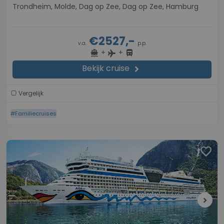
Trondheim, Molde, Dag op Zee, Dag op Zee, Hamburg
€2527,-
v.a.
p.p.
+
+
directions_boat
directions_bus
flight
Bekijk cruise
chevron_right
Vergelijk
#Familiecruises
favorite
chevron_right