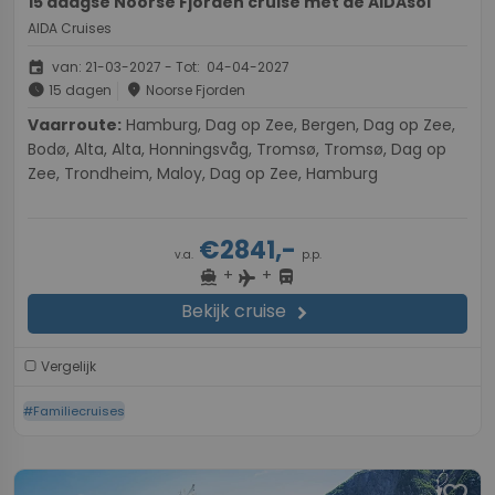
15 daagse Noorse Fjorden cruise met de AIDAsol
AIDA Cruises
event
van: 21-03-2027 - Tot: 04-04-2027
schedule
place
15 dagen
Noorse Fjorden
Vaarroute:
Hamburg, Dag op Zee, Bergen, Dag op Zee,
Bodø, Alta, Alta, Honningsvåg, Tromsø, Tromsø, Dag op
Zee, Trondheim, Maloy, Dag op Zee, Hamburg
€2841,-
v.a.
p.p.
+
+
directions_boat
directions_bus
flight
Bekijk cruise
chevron_right
Vergelijk
#Familiecruises
favorite