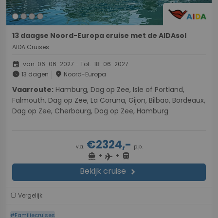
13 daagse Noord-Europa cruise met de AIDAsol
AIDA Cruises
event
van: 06-06-2027 - Tot: 18-06-2027
schedule
place
13 dagen
Noord-Europa
Vaarroute:
Hamburg, Dag op Zee, Isle of Portland,
Falmouth, Dag op Zee, La Coruna, Gijon, Bilbao, Bordeaux,
Dag op Zee, Cherbourg, Dag op Zee, Hamburg
€2324,-
v.a.
p.p.
+
+
directions_boat
directions_bus
flight
Bekijk cruise
chevron_right
Vergelijk
#Familiecruises