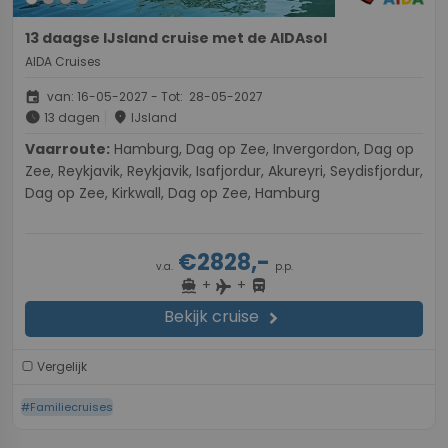
13 daagse IJsland cruise met de AIDAsol
AIDA Cruises
event
van: 16-05-2027 - Tot: 28-05-2027
schedule
place
13 dagen
IJsland
Vaarroute:
Hamburg, Dag op Zee, Invergordon, Dag op
Zee, Reykjavik, Reykjavik, Isafjordur, Akureyri, Seydisfjordur,
Dag op Zee, Kirkwall, Dag op Zee, Hamburg
€2828,-
v.a.
p.p.
+
+
directions_boat
directions_bus
flight
Bekijk cruise
chevron_right
Vergelijk
#Familiecruises