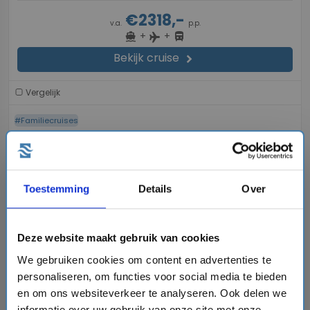
€2318,-
v.a.
p.p.
+
+
directions_boat
directions_bus
flight
Bekijk cruise
chevron_right
Vergelijk
#Familiecruises
favorite
Toestemming
Details
Over
Deze website maakt gebruik van cookies
chevron_right
We gebruiken cookies om content en advertenties te
personaliseren, om functies voor social media te bieden
en om ons websiteverkeer te analyseren. Ook delen we
informatie over uw gebruik van onze site met onze