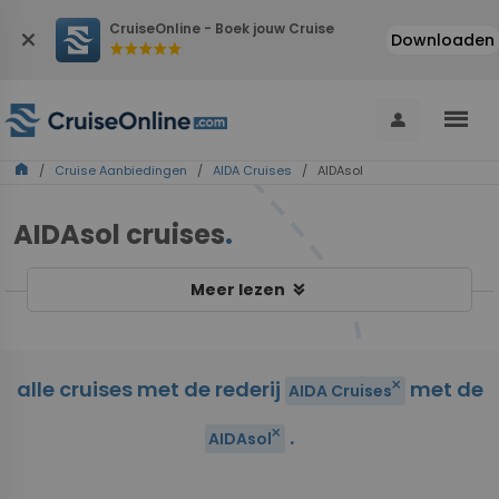
CruiseOnline - Boek jouw Cruise
close
Downloaden
star
star
star
star
star
menu
person
home
/
Cruise Aanbiedingen
/
AIDA Cruises
/ AIDAsol
AIDAsol cruises
.
keyboard_double_arrow_down
Meer lezen
alle cruises met de rederij
met de
close
AIDA Cruises
.
close
AIDAsol