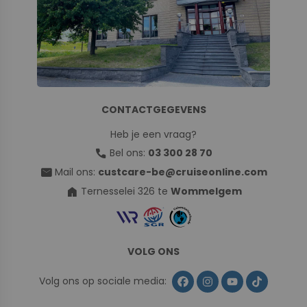
CONTACTGEGEVENS
Heb je een vraag?
call
Bel ons:
03 300 28 70
mail
Mail ons:
custcare-be@cruiseonline.com
home
Ternesselei 326 te
Wommelgem
VOLG ONS
Volg ons op sociale media: