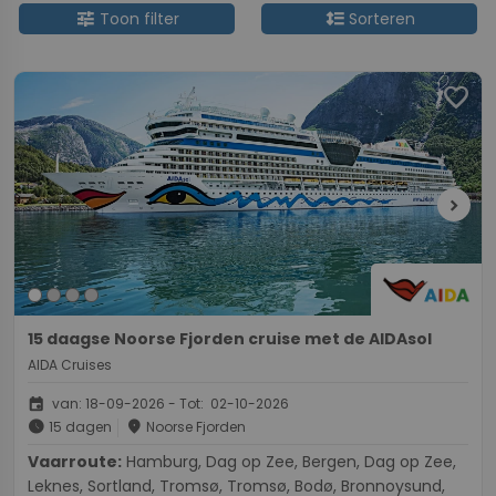
tune
format_line_spacing
Toon filter
Sorteren
favorite
chevron_right
15 daagse Noorse Fjorden cruise met de AIDAsol
AIDA Cruises
event
van: 18-09-2026 - Tot: 02-10-2026
schedule
place
15 dagen
Noorse Fjorden
Vaarroute:
Hamburg, Dag op Zee, Bergen, Dag op Zee,
Leknes, Sortland, Tromsø, Tromsø, Bodø, Bronnoysund,