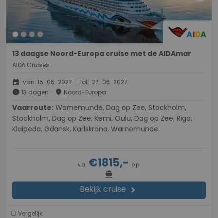
13 daagse Noord-Europa cruise met de AIDAmar
AIDA Cruises
event
van: 15-06-2027 - Tot: 27-06-2027
schedule
place
13 dagen
Noord-Europa
Vaarroute:
Warnemunde, Dag op Zee, Stockholm,
Stockholm, Dag op Zee, Kemi, Oulu, Dag op Zee, Riga,
Klaipeda, Gdansk, Karlskrona, Warnemunde
€1815,-
v.a.
p.p.
directions_boat
Bekijk cruise
chevron_right
Vergelijk