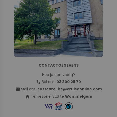
CONTACTGEGEVENS
Heb je een vraag?
call
Bel ons:
03 300 28 70
mail
Mail ons:
custcare-be@cruiseonline.com
home
Ternesselei 326 te
Wommelgem