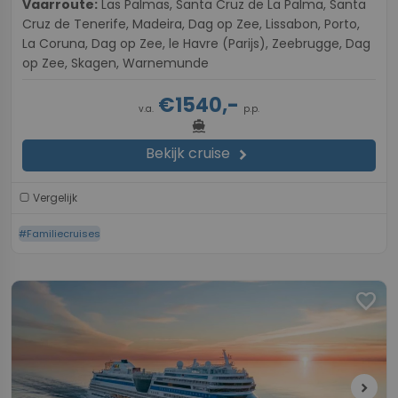
Vaarroute:
Las Palmas, Santa Cruz de La Palma, Santa
Cruz de Tenerife, Madeira, Dag op Zee, Lissabon, Porto,
La Coruna, Dag op Zee, le Havre (Parijs), Zeebrugge, Dag
op Zee, Skagen, Warnemunde
€1540,-
v.a.
p.p.
directions_boat
Bekijk cruise
chevron_right
Vergelijk
#Familiecruises
favorite
chevron_right