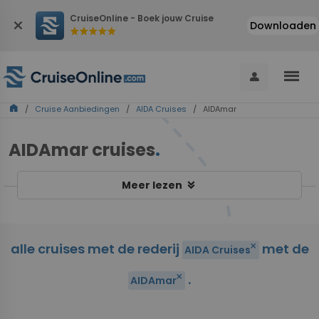
CruiseOnline - Boek jouw Cruise
close
Downloaden
star
star
star
star
star
menu
person
home
/
Cruise Aanbiedingen
/
AIDA Cruises
/ AIDAmar
AIDAmar cruises
.
keyboard_double_arrow_down
Meer lezen
alle cruises met de rederij
met de
close
AIDA Cruises
.
close
AIDAmar