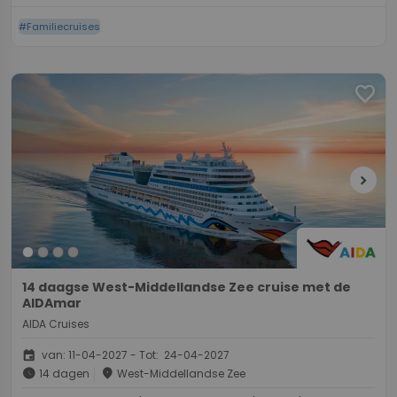
#Familiecruises
favorite
chevron_right
14 daagse West-Middellandse Zee cruise met de
AIDAmar
AIDA Cruises
event
van: 11-04-2027 - Tot: 24-04-2027
schedule
place
14 dagen
West-Middellandse Zee