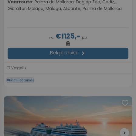
Vaarroute:
Palma de Mallorca, Dag op Zee, Cadiz,
Gibraltar, Malaga, Malaga, Alicante, Palma de Mallorca
€1125,-
v.a.
p.p.
directions_boat
Bekijk cruise
chevron_right
Vergelijk
#Familiecruises
favorite
chevron_right