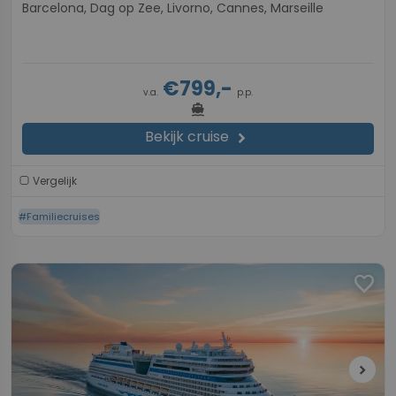
Barcelona, Dag op Zee, Livorno, Cannes, Marseille
€799,-
v.a.
p.p.
directions_boat
Bekijk cruise
chevron_right
Vergelijk
#Familiecruises
favorite
chevron_right