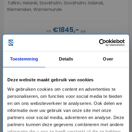
Tallinn, Helsinki, Stockholm, Stockholm, Gdansk,
Klemensker, Warnemunde
€1845,-
v.a.
p.p.
directions_boat
Bekijk cruise
chevron_right
Toestemming
Details
Over
Vergelijk
#Familiecruises
Deze website maakt gebruik van cookies
We gebruiken cookies om content en advertenties te
favorite
personaliseren, om functies voor social media te bieden
en om ons websiteverkeer te analyseren. Ook delen we
informatie over uw gebruik van onze site met onze
partners voor social media, adverteren en analyse. Deze
chevron_right
partners kunnen deze gegevens combineren met andere
informatie die u aan ze heeft verstrekt of die ze hebben