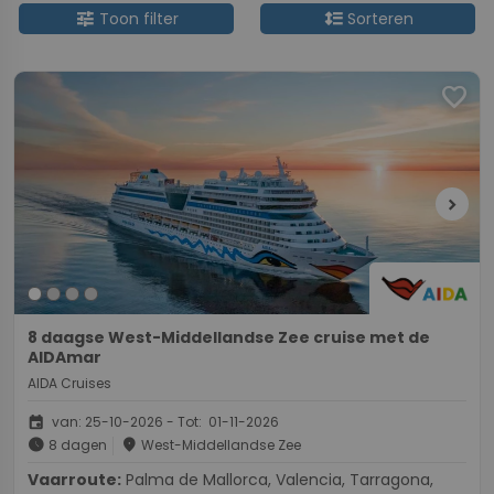
tune
format_line_spacing
Toon filter
Sorteren
favorite
chevron_right
8 daagse West-Middellandse Zee cruise met de
AIDAmar
AIDA Cruises
event
van: 25-10-2026 - Tot: 01-11-2026
schedule
place
8 dagen
West-Middellandse Zee
Vaarroute:
Palma de Mallorca, Valencia, Tarragona,