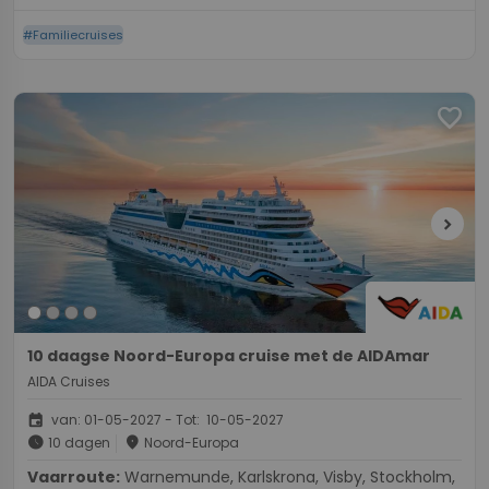
#Familiecruises
favorite
chevron_right
10 daagse Noord-Europa cruise met de AIDAmar
AIDA Cruises
event
van: 01-05-2027 - Tot: 10-05-2027
schedule
place
10 dagen
Noord-Europa
Vaarroute:
Warnemunde, Karlskrona, Visby, Stockholm,