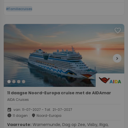
#Familiecruises
favorite
chevron_right
11 daagse Noord-Europa cruise met de AIDAmar
AIDA Cruises
event
van: 11-07-2027 - Tot: 21-07-2027
schedule
place
11 dagen
Noord-Europa
Vaarroute:
Warnemunde, Dag op Zee, Visby, Riga,