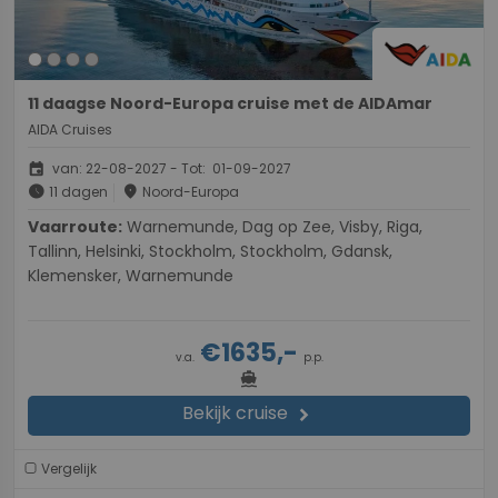
11 daagse Noord-Europa cruise met de AIDAmar
AIDA Cruises
event
van: 22-08-2027 - Tot: 01-09-2027
schedule
place
11 dagen
Noord-Europa
Vaarroute:
Warnemunde, Dag op Zee, Visby, Riga,
Tallinn, Helsinki, Stockholm, Stockholm, Gdansk,
Klemensker, Warnemunde
€1635,-
v.a.
p.p.
directions_boat
Bekijk cruise
chevron_right
Vergelijk