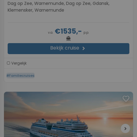
Dag op Zee, Warnemunde, Dag op Zee, Gdansk,
Klemensker, Warnemunde
€1535,-
v.a.
p.p.
directions_boat
Bekijk cruise
chevron_right
Vergelijk
#Familiecruises
favorite
chevron_right