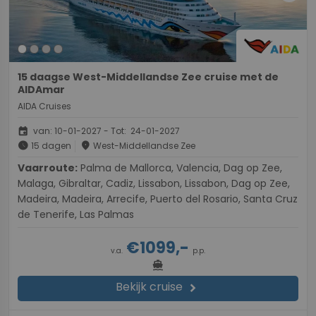
15 daagse West-Middellandse Zee cruise met de
AIDAmar
AIDA Cruises
event
van: 10-01-2027 - Tot: 24-01-2027
schedule
place
15 dagen
West-Middellandse Zee
Vaarroute:
Palma de Mallorca, Valencia, Dag op Zee,
Malaga, Gibraltar, Cadiz, Lissabon, Lissabon, Dag op Zee,
Madeira, Madeira, Arrecife, Puerto del Rosario, Santa Cruz
de Tenerife, Las Palmas
€1099,-
v.a.
p.p.
directions_boat
Bekijk cruise
chevron_right