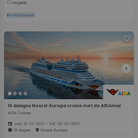
Vergelijk
#Familiecruises
favorite
chevron_right
10 daagse Noord-Europa cruise met de AIDAmar
AIDA Cruises
event
van: 21-07-2027 - Tot: 30-07-2027
schedule
place
10 dagen
Noord-Europa