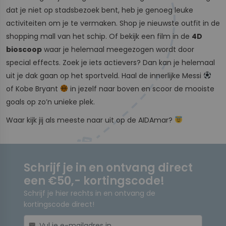
dat je niet op stadsbezoek bent, heb je genoeg leuke
activiteiten om je te vermaken. Shop je nieuwste outfit in de
shopping mall van het schip. Of bekijk een film in de
4D
bioscoop
waar je helemaal meegezogen wordt door
special effects. Zoek je iets actievers? Dan kan je helemaal
uit je dak gaan op het sportveld. Haal de innerlijke Messi
of Kobe Bryant
in jezelf naar boven en scoor de mooiste
goals op zo’n unieke plek.
Waar kijk jij als meeste naar uit op de AIDAmar?
Schrijf je in en ontvang direct
een €50,- kortingscode!
Schrijf je hier rechts in en ontvang de
kortingscode direct!
mail