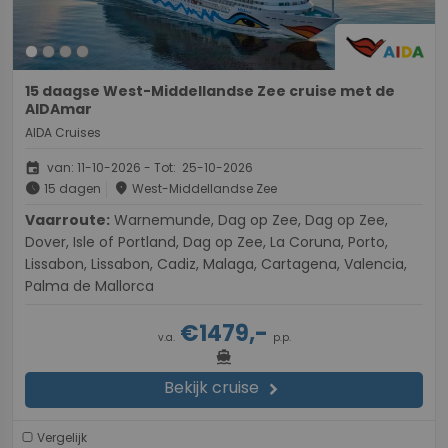
15 daagse West-Middellandse Zee cruise met de
AIDAmar
AIDA Cruises
event
van: 11-10-2026 - Tot: 25-10-2026
schedule
place
15 dagen
West-Middellandse Zee
Vaarroute:
Warnemunde, Dag op Zee, Dag op Zee,
Dover, Isle of Portland, Dag op Zee, La Coruna, Porto,
Lissabon, Lissabon, Cadiz, Malaga, Cartagena, Valencia,
Palma de Mallorca
€1479,-
v.a.
p.p.
directions_boat
Bekijk cruise
chevron_right
Vergelijk