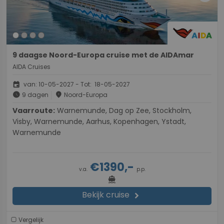
9 daagse Noord-Europa cruise met de AIDAmar
AIDA Cruises
event
van: 10-05-2027 - Tot: 18-05-2027
schedule
place
9 dagen
Noord-Europa
Vaarroute:
Warnemunde, Dag op Zee, Stockholm,
Visby, Warnemunde, Aarhus, Kopenhagen, Ystadt,
Warnemunde
€1390,-
v.a.
p.p.
directions_boat
Bekijk cruise
chevron_right
Vergelijk