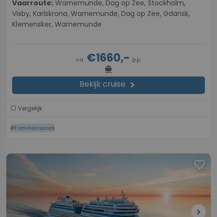
Vaarroute:
Warnemunde, Dag op Zee, Stockholm,
Visby, Karlskrona, Warnemunde, Dag op Zee, Gdansk,
Klemensker, Warnemunde
€1660,-
v.a.
p.p.
directions_boat
Bekijk cruise
chevron_right
Vergelijk
#Familiecruises
favorite
chevron_right