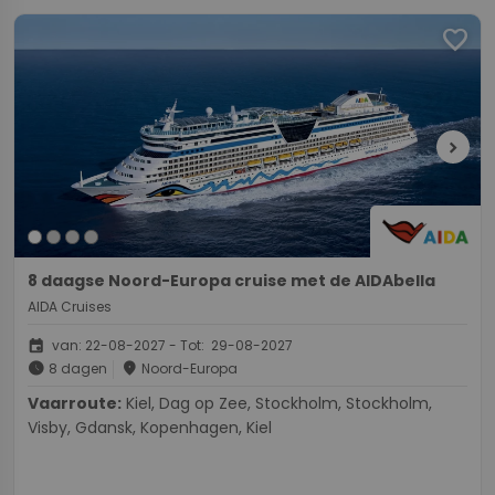
favorite
chevron_right
8 daagse Noord-Europa cruise met de AIDAbella
AIDA Cruises
event
van: 22-08-2027 - Tot: 29-08-2027
schedule
place
8 dagen
Noord-Europa
Vaarroute:
Kiel, Dag op Zee, Stockholm, Stockholm,
Visby, Gdansk, Kopenhagen, Kiel