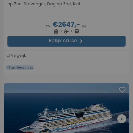
op Zee, Stavanger, Dag op Zee, Kiel
€2647,-
v.a.
p.p.
+
+
directions_boat
directions_bus
flight
Bekijk cruise
chevron_right
Vergelijk
#Familiecruises
favorite
chevron_right