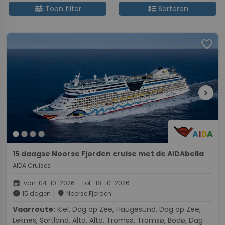
tune
format_line_spacing
Toon filter
Sorteren
favorite
chevron_right
15 daagse Noorse Fjorden cruise met de AIDAbella
AIDA Cruises
event
van: 04-10-2026 - Tot: 18-10-2026
schedule
place
15 dagen
Noorse Fjorden
Vaarroute:
Kiel, Dag op Zee, Haugesund, Dag op Zee,
Leknes, Sortland, Alta, Alta, Tromsø, Tromsø, Bodø, Dag