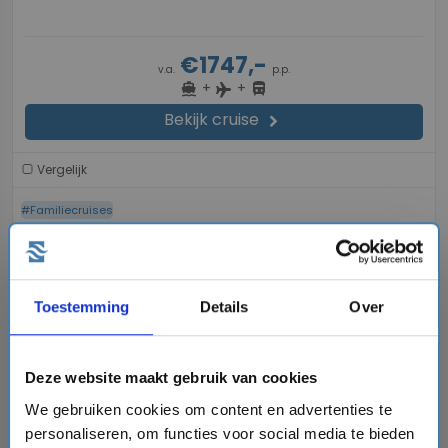
€1747,-
v.a.
p.p.
+
+
directions_boat
directions_bus
flight
Bekijk cruise
chevron_right
Vergelijk
#Familiecruises
favorite
Toestemming
Details
Over
Deze website maakt gebruik van cookies
chevron_right
We gebruiken cookies om content en advertenties te
personaliseren, om functies voor social media te bieden