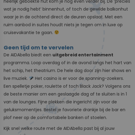
heerlijk geboekte hut kom je nog even verder bij. De ‘precies
wat je nodig hebt’ binnenhut, of toch de gewilde balkonhut
waar je in de ochtend direct de deuren opslaat. Met een
ruim aanbod in suites houdt niets je tegen om in luxe op
cruisevakantie te gaan.
Geen tijd om te vervelen
De AIDAbella biedt een
uitgebreid entertainment
programma. Loop overdag of in de avond langs het hart van
het schip, het theatrium. De hele dag door zijn hier shows en
live muziek.
Het casino is er voor de spanning-zoekers.
Een spelletje poker, roulette of toch Black Jack? Volgens ons
de beste manier om een geslaagde dag af te sluiten is in 1
van de lounges. Fijne plekken die ingericht zijn voor de
geluksmomentjes. Bestel je favoriete drankje bij de bar en
plof neer op de comfortabele banken of stoelen.
Kijk snel welke route met de AIDAbella past bij al jouw