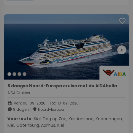
favorite
chevron_right
8 daagse Noord-Europa cruise met de AIDAbella
AIDA Cruises
event
van: 06-09-2026 - Tot: 13-09-2026
schedule
place
8 dagen
Noord-Europa
Vaarroute:
Kiel, Dag op Zee, Kristiansand, Kopenhagen,
Kiel, Gotenburg, Aarhus, Kiel