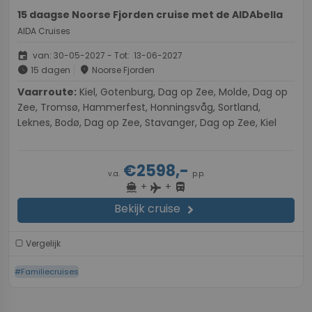
15 daagse Noorse Fjorden cruise met de AIDAbella
AIDA Cruises
event
van: 30-05-2027 - Tot: 13-06-2027
schedule
place
15 dagen
Noorse Fjorden
Vaarroute:
Kiel, Gotenburg, Dag op Zee, Molde, Dag op
Zee, Tromsø, Hammerfest, Honningsvåg, Sortland,
Leknes, Bodø, Dag op Zee, Stavanger, Dag op Zee, Kiel
€2598,-
v.a.
p.p.
+
+
directions_boat
directions_bus
flight
Bekijk cruise
chevron_right
Vergelijk
#Familiecruises