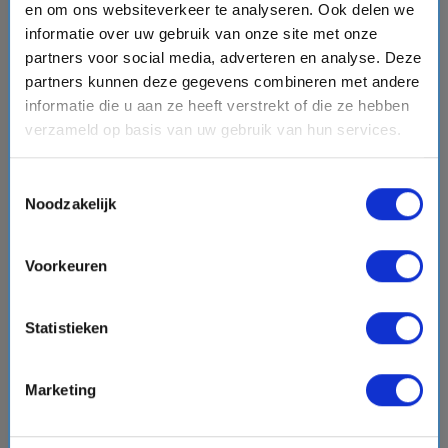
en om ons websiteverkeer te analyseren. Ook delen we
informatie over uw gebruik van onze site met onze
9 daagse Noord-Europa cruise met de AIDAbella
partners voor social media, adverteren en analyse. Deze
AIDA Cruises
partners kunnen deze gegevens combineren met andere
informatie die u aan ze heeft verstrekt of die ze hebben
event
van: 13-09-2026 - Tot: 21-09-2026
verzameld op basis van uw gebruik van hun services.
schedule
place
9 dagen
Noord-Europa
Vaarroute:
Kiel, Skagen, Oslo, Dag op Zee, Kiel,
Toestemmingsselectie
Kopenhagen, Kristiansand, Dag op Zee, Kiel
Noodzakelijk
Voorkeuren
€999,-
v.a.
p.p.
directions_boat
Statistieken
Bekijk cruise
chevron_right
Vergelijk
Marketing
#Familiecruises