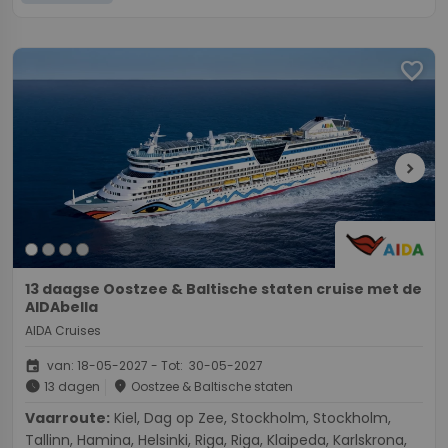
favorite
chevron_right
13 daagse Oostzee & Baltische staten cruise met de
AIDAbella
AIDA Cruises
event
van: 18-05-2027 - Tot: 30-05-2027
schedule
place
13 dagen
Oostzee & Baltische staten
Vaarroute:
Kiel, Dag op Zee, Stockholm, Stockholm,
Tallinn, Hamina, Helsinki, Riga, Riga, Klaipeda, Karlskrona,