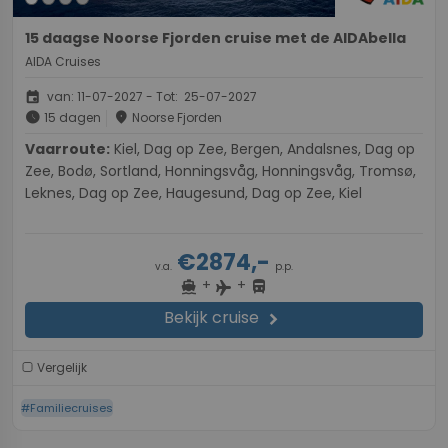
15 daagse Noorse Fjorden cruise met de AIDAbella
AIDA Cruises
event
van: 11-07-2027 - Tot: 25-07-2027
schedule
place
15 dagen
Noorse Fjorden
Vaarroute:
Kiel, Dag op Zee, Bergen, Andalsnes, Dag op
Zee, Bodø, Sortland, Honningsvåg, Honningsvåg, Tromsø,
Leknes, Dag op Zee, Haugesund, Dag op Zee, Kiel
€2874,-
v.a.
p.p.
+
+
directions_boat
directions_bus
flight
Bekijk cruise
chevron_right
Vergelijk
#Familiecruises