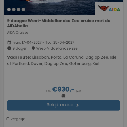
9 daagse West-Middellandse Zee cruise met de
AIDAbella
AIDA Cruises
event
van: 17-04-2027 - Tot: 25-04-2027
schedule
place
9 dagen
West-Middellandse Zee
Vaarroute:
Lissabon, Porto, La Coruna, Dag op Zee, Isle
of Portland, Dover, Dag op Zee, Gotenburg, Kiel
€930,-
v.a.
p.p.
directions_boat
Bekijk cruise
chevron_right
Vergelijk