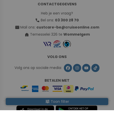
CONTACTGEGEVENS
Heb je een vraag?
call
Bel ons:
03 300 28 70
mail
Mail ons:
custcare-be@cruiseonline.com
home
Ternesselei 326 te
Wommelgem
VOLG ONS
Volg ons op sociale media:
BETALEN MET
tune
Toon filter