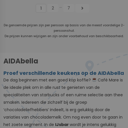
...
2
7
chevron_right
1
De genoemde prijzen zijn per persoon op basis van de meest voordelige 2-
persoonshut.
De prijzen kunnen wijzigen en zijn onder voorbehoud van beschikbaarheid.
AIDAbella
Proef verschillende keukens op de AIDAbella
De dag beginnen met een goed kop koffie?
Café Mare is
de ideale plek om in alle rust te genieten van de
specialiteiten van starbucks of een ruime selectie aan thee
smaken. Iedereen die zichzelf bij de groep
‘chocoladeliefhebbers’ indeelt, is erg gelukkig door de
variaties van chocolademelk. Om nog even door te gaan in
het zoete segment. In de
IJsbar
wordt je intens gelukkig