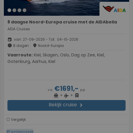
8 daagse Noord-Europa cruise met de AIDAbella
AIDA Cruises
event
van: 27-09-2026 - Tot: 04-10-2026
schedule
place
8 dagen
Noord-Europa
Vaarroute:
Kiel, Skagen, Oslo, Dag op Zee, Kiel,
Gotenburg, Aarhus, Kiel
€1691,-
v.a.
p.p.
+
+
directions_boat
directions_bus
flight
Bekijk cruise
chevron_right
Vergelijk
#Familiecruises