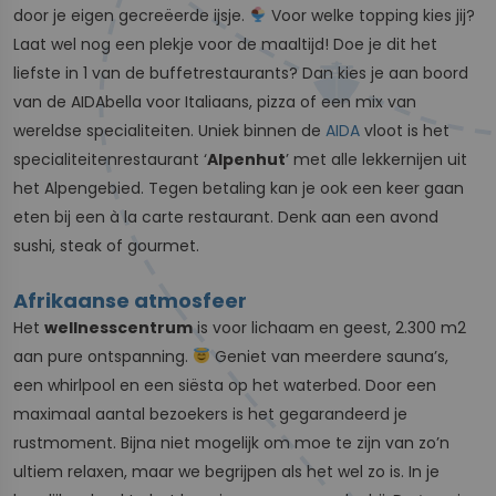
door je eigen gecreëerde ijsje.
Voor welke topping kies jij?
Laat wel nog een plekje voor de maaltijd! Doe je dit het
liefste in 1 van de buffetrestaurants? Dan kies je aan boord
van de AIDAbella voor Italiaans, pizza of een mix van
wereldse specialiteiten. Uniek binnen de
AIDA
vloot is het
specialiteitenrestaurant ‘
Alpenhut
’ met alle lekkernijen uit
het Alpengebied. Tegen betaling kan je ook een keer gaan
eten bij een à la carte restaurant. Denk aan een avond
sushi, steak of gourmet.
Afrikaanse atmosfeer
Het
wellnesscentrum
is voor lichaam en geest, 2.300 m2
aan pure ontspanning.
Geniet van meerdere sauna’s,
een whirlpool en een siësta op het waterbed. Door een
maximaal aantal bezoekers is het gegarandeerd je
rustmoment. Bijna niet mogelijk om moe te zijn van zo’n
ultiem relaxen, maar we begrijpen als het wel zo is. In je