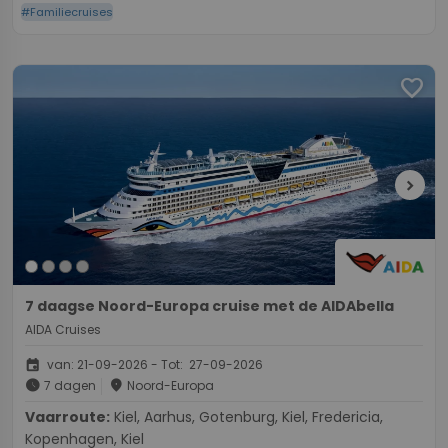
#Familiecruises
favorite
chevron_right
7 daagse Noord-Europa cruise met de AIDAbella
AIDA Cruises
event
van: 21-09-2026 - Tot: 27-09-2026
schedule
place
7 dagen
Noord-Europa
Vaarroute:
Kiel, Aarhus, Gotenburg, Kiel, Fredericia,
Kopenhagen, Kiel