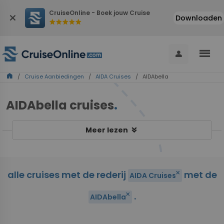
CruiseOnline - Boek jouw Cruise
close
Downloaden
star
star
star
star
star
menu
person
home
/
Cruise Aanbiedingen
/
AIDA Cruises
/ AIDAbella
AIDAbella cruises
.
keyboard_double_arrow_down
Meer lezen
alle cruises met de rederij
met de
close
AIDA Cruises
.
close
AIDAbella