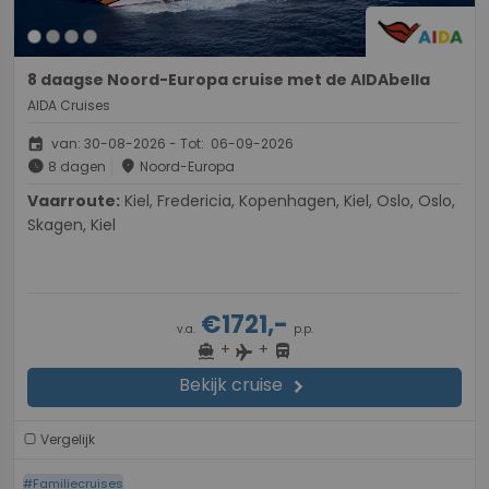
8 daagse Noord-Europa cruise met de AIDAbella
AIDA Cruises
event
van: 30-08-2026 - Tot: 06-09-2026
schedule
place
8 dagen
Noord-Europa
Vaarroute:
Kiel, Fredericia, Kopenhagen, Kiel, Oslo, Oslo,
Skagen, Kiel
€1721,-
v.a.
p.p.
+
+
directions_boat
directions_bus
flight
Bekijk cruise
chevron_right
Vergelijk
#Familiecruises