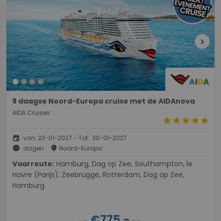
chevron_right
8 daagse Noord-Europa cruise met de AIDAnova
AIDA Cruises
star
star
star
star
star
event
van: 23-01-2027 - Tot: 30-01-2027
schedule
place
dagen
Noord-Europa
Vaarroute:
Hamburg, Dag op Zee, Southampton, le
Havre (Parijs), Zeebrugge, Rotterdam, Dag op Zee,
Hamburg
€775,-