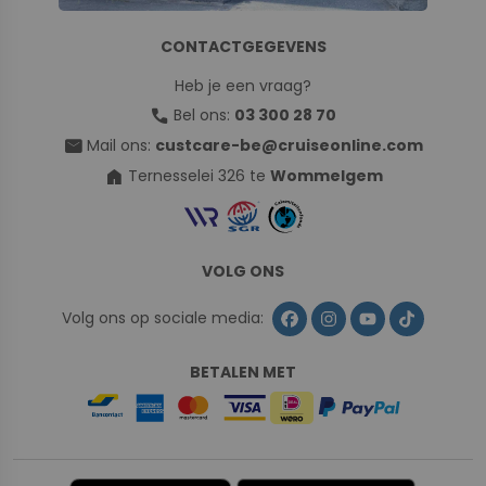
CONTACTGEGEVENS
Heb je een vraag?
call
Bel ons:
03 300 28 70
mail
Mail ons:
custcare-be@cruiseonline.com
home
Ternesselei 326 te
Wommelgem
VOLG ONS
Volg ons op sociale media:
BETALEN MET