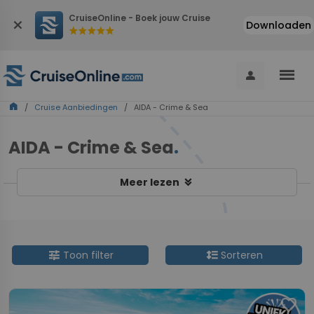
CruiseOnline - Boek jouw Cruise
close
Downloaden
star
star
star
star
star
menu
person
home
/
Cruise Aanbiedingen
/ AIDA - Crime & Sea
AIDA - Crime & Sea
.
keyboard_double_arrow_down
Meer lezen
tune
format_line_spacing
Toon filter
Sorteren
favorite