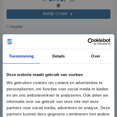
v.a.
p.p.
directions_boat
Bekijk cruise
chevron_right
Vergelijk
#Familiecruises
#LNG cruiseschepen
Toestemming
Details
Over
De genoemde prijzen zijn per persoon op basis van de meest voordelige 2-
persoonshut.
Deze website maakt gebruik van cookies
De prijzen kunnen wijzigen en zijn onder voorbehoud van beschikbaarheid.
We gebruiken cookies om content en advertenties te
personaliseren, om functies voor social media te bieden
en om ons websiteverkeer te analyseren. Ook delen we
AIDA - Crime & Sea
informatie over uw gebruik van onze site met onze
partners voor social media, adverteren en analyse. Deze
Dit is een speciale evenementenreis van AIDA Cruises en is
partners kunnen deze gegevens combineren met andere