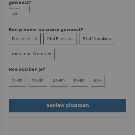
geweest?
Ja
Ben je vaker op cruise geweest?
Eerste cruise
2 tot 5 cruises
5 tot 10 cruises
meer dan 10 cruises
Hoe oud ben je?
18-25
26-35
36-50
51-65
65+
Review plaatsen