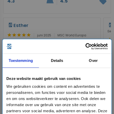
room_service
sell
4.3
4.5
Esther
Eers
star
star
star
star
star
juni 2025
MSC World Europa
star
s
Vervelen zal je hier niet!
He
Wat een immens schip! Vriendelijk personeel en
Pra
het menu is elke dag weer anders. De apple
was
crumble specifiek is een echte aanrader. De
Toestemming
Details
Over
theater shows zijn van goede kwaliteit, vooral de
acrobatische. Daarnaast zijn er nog genoeg
andere plekjes voor leuk entertainment, zowel
Deze website maakt gebruik van cookies
binnen als buiten. De Aurea buitenhut had een
raam van plafond tot grond en het raam kon
We gebruiken cookies om content en advertenties te
open, heerlijk! Ga je met kinderen, of hou je zelf
personaliseren, om functies voor social media te bieden
ook wel van een glijbaan, de drop slide is heel
en om ons websiteverkeer te analyseren. Ook delen we
gaaf!
informatie over uw gebruik van onze site met onze
partners voor social media, adverteren en analyse. Deze