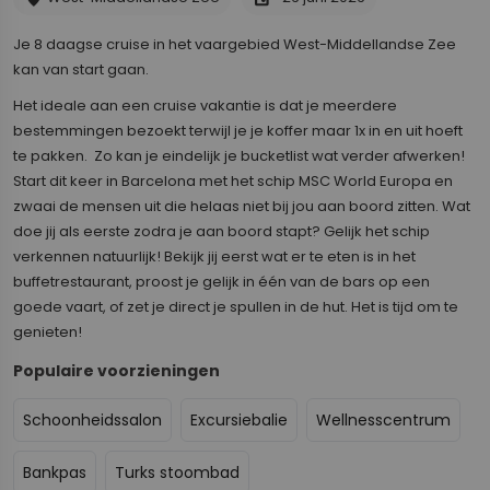
Je 8 daagse cruise in het vaargebied West-Middellandse Zee
kan van start gaan.
Het ideale aan een cruise vakantie is dat je meerdere
bestemmingen bezoekt terwijl je je koffer maar 1x in en uit hoeft
te pakken. Zo kan je eindelijk je bucketlist wat verder afwerken!
Start dit keer in Barcelona met het schip MSC World Europa en
zwaai de mensen uit die helaas niet bij jou aan boord zitten. Wat
doe jij als eerste zodra je aan boord stapt? Gelijk het schip
verkennen natuurlijk! Bekijk jij eerst wat er te eten is in het
buffetrestaurant, proost je gelijk in één van de bars op een
goede vaart, of zet je direct je spullen in de hut. Het is tijd om te
genieten!
Populaire voorzieningen
Schoonheidssalon
Excursiebalie
Wellnesscentrum
Bankpas
Turks stoombad