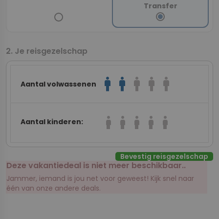
Transfer
Je reisgezelschap
man
man
man
man
man
Aantal volwassenen
boy
boy
boy
boy
boy
Aantal kinderen:
Bevestig reisgezelschap
Deze vakantiedeal is niet meer beschikbaar..
Jammer, iemand is jou net voor geweest! Kijk snel naar
één van onze andere deals.