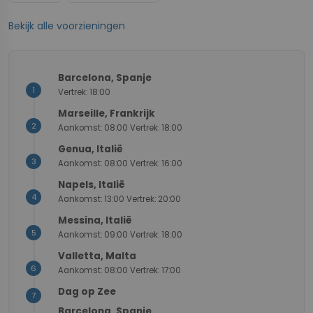
Bekijk alle voorzieningen
3
2
1/8
1/8
4
5
6
+
Barcelona, Spanje
1
Vertrek: 18:00
−
Marseille, Frankrijk
2
Aankomst: 08:00 Vertrek: 18:00
Genua, Italië
3
Aankomst: 08:00 Vertrek: 16:00
Napels, Italië
4
Aankomst: 13:00 Vertrek: 20:00
Messina, Italië
5
Aankomst: 09:00 Vertrek: 18:00
Valletta, Malta
6
Aankomst: 08:00 Vertrek: 17:00
Dag op Zee
7
Barcelona, Spanje