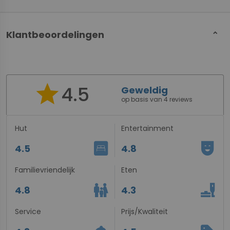
Klantbeoordelingen
star
4.5
Geweldig
op basis van 4 reviews
Hut
Entertainment
bedroom_parent
comedy_mask
4.5
4.8
Familievriendelijk
Eten
family_restroom
brunch_dining
4.8
4.3
Service
Prijs/Kwaliteit