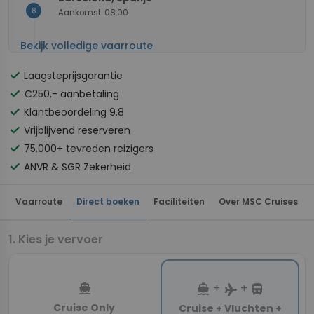
8
Aankomst: 08:00
Bekijk volledige vaarroute
check
Laagsteprijsgarantie
check
€250,- aanbetaling
check
Klantbeoordeling 9.8
check
Vrijblijvend reserveren
check
75.000+ tevreden reizigers
check
ANVR & SGR Zekerheid
Vaarroute
Direct boeken
Faciliteiten
Over MSC Cruises
Kies je vervoer
directions_boat
directions_boat
directions_bus
+
+
flight
Cruise Only
Cruise + Vluchten +