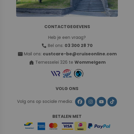
CONTACTGEGEVENS
Heb je een vraag?
call
Bel ons:
03 300 28 70
mail
Mail ons:
custcare-be@cruiseonline.com
home
Ternesselei 326 te
Wommelgem
VOLG ONS
Volg ons op sociale media:
BETALEN MET