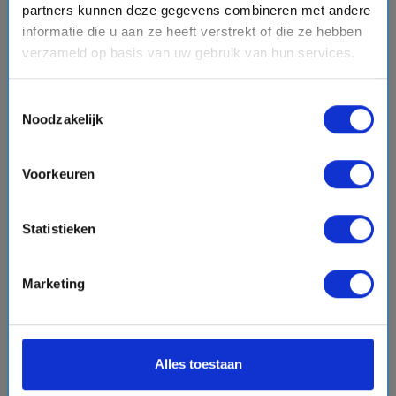
partners kunnen deze gegevens combineren met andere
Laat een review achter
informatie die u aan ze heeft verstrekt of die ze hebben
verzameld op basis van uw gebruik van hun services.
Voornaam
Toestemmingsselectie
Noodzakelijk
Emailadres
Voorkeuren
Jouw ervaring in een zin
Statistieken
Marketing
Jouw ervaring
Alles toestaan