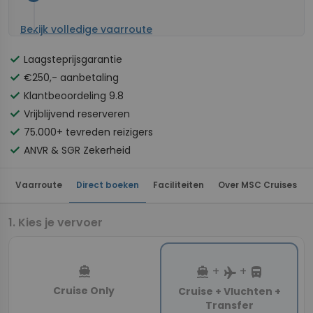
Bekijk volledige vaarroute
check
Laagsteprijsgarantie
check
€250,- aanbetaling
check
Klantbeoordeling 9.8
check
Vrijblijvend reserveren
check
75.000+ tevreden reizigers
check
ANVR & SGR Zekerheid
Vaarroute
Direct boeken
Faciliteiten
Over MSC Cruises
Kies je vervoer
directions_boat
directions_boat
directions_bus
+
+
flight
Cruise Only
Cruise + Vluchten +
Transfer