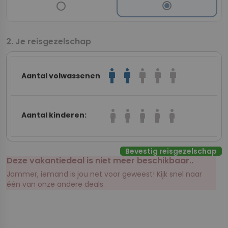
Je reisgezelschap
man
man
man
man
man
Aantal volwassenen
boy
boy
boy
boy
boy
Aantal kinderen:
Bevestig reisgezelschap
Deze vakantiedeal is niet meer beschikbaar..
Jammer, iemand is jou net voor geweest! Kijk snel naar
één van onze andere deals.