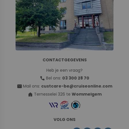
CONTACTGEGEVENS
Heb je een vraag?
call
Bel ons:
03 300 28 70
mail
Mail ons:
custcare-be@cruiseonline.com
home
Ternesselei 326 te
Wommelgem
VOLG ONS