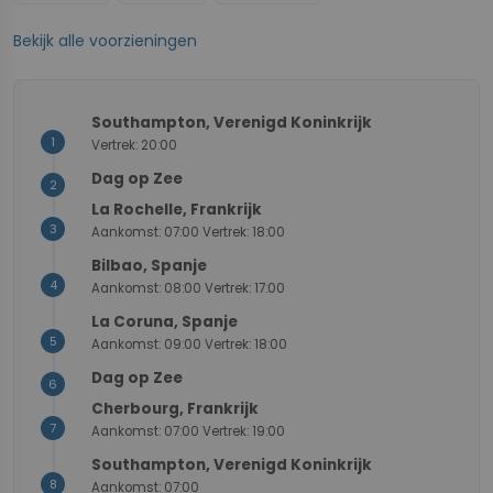
Bekijk alle voorzieningen
1/8
1/8
7
3
5
4
+
Southampton, Verenigd Koninkrijk
1
Vertrek: 20:00
−
Dag op Zee
2
La Rochelle, Frankrijk
3
Aankomst: 07:00 Vertrek: 18:00
Bilbao, Spanje
4
Aankomst: 08:00 Vertrek: 17:00
La Coruna, Spanje
5
Aankomst: 09:00 Vertrek: 18:00
Dag op Zee
6
Cherbourg, Frankrijk
7
Aankomst: 07:00 Vertrek: 19:00
Southampton, Verenigd Koninkrijk
8
Aankomst: 07:00