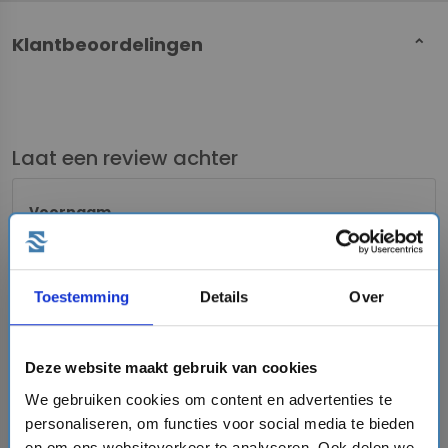
Klantbeoordelingen
Laat een review achter
Voornaam
Emailadres
Toestemming
Details
Over
Deze website maakt gebruik van cookies
Jouw ervaring in een zin
We gebruiken cookies om content en advertenties te
personaliseren, om functies voor social media te bieden
Jouw ervaring
en om ons websiteverkeer te analyseren. Ook delen we