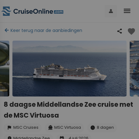
menu
person
favorite
arrow_back
Keer terug naar de aanbiedingen
share
8 daagse Middellandse Zee cruise met
de MSC Virtuosa
MSC Cruises
MSC Virtuosa
8 dagen
flag
directions_boat
schedule
Middellandse Zee
4 juli 2026
place
event