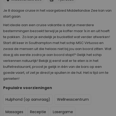
Je 8 daagse cruise in het vaargebied Middellandse Zee kan van
start gaan.
Het ideale aan een cruise vakantie is dat je meerdere
bestemmingen bezoekt terwijl je je koffer maar 1x in en uit hoeft
te pakken. Zo kan je eindelijk je bucketlist wat verder afwerken!
Start dit keer in Southampton met het schip MSC Virtuosa en
zwaai de mensen uit die helaas niet bij jou aan boord zitten. Wat
doe jij als eerste zodra je aan boord stapt? Gelijk het schip
verkennen natuurlijk! Bekijk jij eerst wat er te eten is in het
buffetrestaurant, proost je gelijk in één van de bars op een
goede vaart, of zet je direct je spullen in de hut. Het is tijd om te
genieten!
Populaire voorzieningen
Hulphond (op aanvraag)
Wellnesscentrum
Massages
Receptie
Lasergame