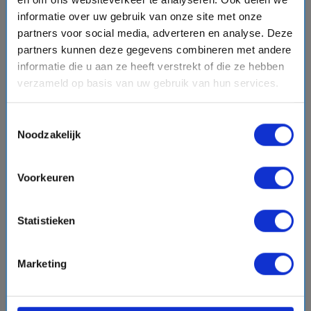
informatie over uw gebruik van onze site met onze
partners voor social media, adverteren en analyse. Deze
partners kunnen deze gegevens combineren met andere
informatie die u aan ze heeft verstrekt of die ze hebben
verzameld op basis van uw gebruik van hun services.
Beoordelingen
Toestemmingsselectie
Hut
Noodzakelijk
star
star
star
star
star
Entertainment
star
star
star
star
star
Voorkeuren
Familievriendelijk
star
star
star
star
star
Statistieken
Eten
star
star
star
star
star
Marketing
Service
star
star
star
star
star