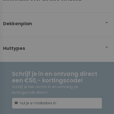
Dekkenplan
Huttypes
Schrijf je in en ontvang direct
een €50,- kortingscode!
Schrijf je hier rechts in en ontvang de
kortingscode direct!
mail