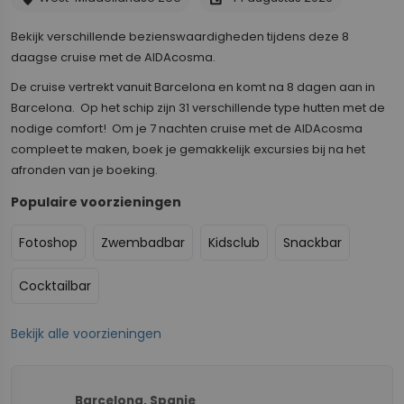
Bekijk verschillende bezienswaardigheden tijdens deze 8
daagse cruise met de AIDAcosma.
De cruise vertrekt vanuit Barcelona en komt na 8 dagen aan in
Barcelona. Op het schip zijn 31 verschillende type hutten met de
nodige comfort! Om je 7 nachten cruise met de AIDAcosma
compleet te maken, boek je gemakkelijk excursies bij na het
afronden van je boeking.
Populaire voorzieningen
Fotoshop
Zwembadbar
Kidsclub
Snackbar
Cocktailbar
Bekijk alle voorzieningen
7
5
1/8
1/8
2
4
+
Barcelona, Spanje