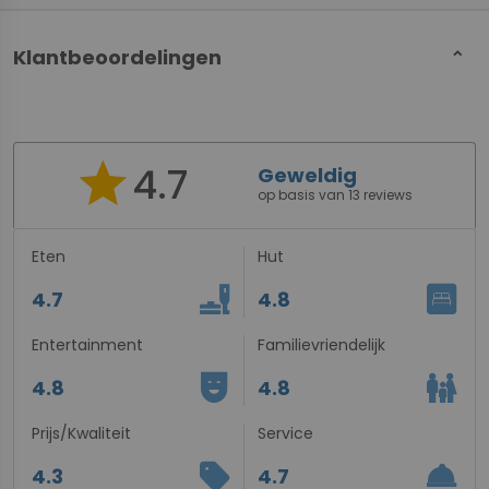
Klantbeoordelingen
star
4.7
Geweldig
op basis van 13 reviews
Eten
Hut
brunch_dining
bedroom_parent
4.7
4.8
Entertainment
Familievriendelijk
comedy_mask
family_restroom
4.8
4.8
Prijs/Kwaliteit
Service
sell
room_service
4.3
4.7