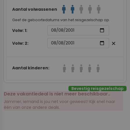
man
man
man
man
man
Aantal volwassenen
Geef de geboortedatums van het reisgezelschap op.
Volw: 1:
Volw: 2:
close
boy
boy
boy
boy
boy
Aantal kinderen:
Bevestig reisgezelschap
Deze vakantiedeal is niet meer beschikbaar..
Jammer, iemand is jou net voor geweest! Kijk snel naar
één van onze andere deals.