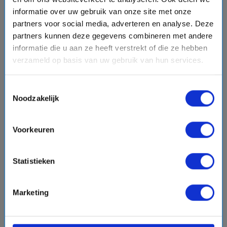
informatie over uw gebruik van onze site met onze
partners voor social media, adverteren en analyse. Deze
Laat een review achter
partners kunnen deze gegevens combineren met andere
informatie die u aan ze heeft verstrekt of die ze hebben
Voornaam
verzameld op basis van uw gebruik van hun services.
Toestemmingsselectie
Emailadres
Noodzakelijk
Voorkeuren
Jouw ervaring in een zin
Statistieken
Jouw ervaring
Marketing