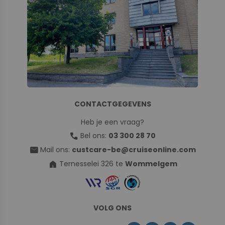
CONTACTGEGEVENS
Heb je een vraag?
call
Bel ons:
03 300 28 70
mail
Mail ons:
custcare-be@cruiseonline.com
home
Ternesselei 326 te
Wommelgem
VOLG ONS