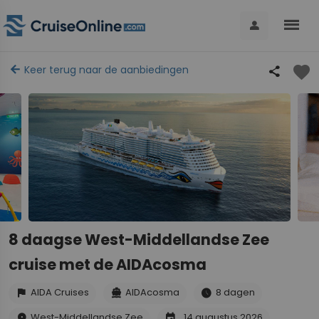
menu
person
favorite
arrow_back
Keer terug naar de aanbiedingen
share
8 daagse West-Middellandse Zee
cruise met de AIDAcosma
AIDA Cruises
AIDAcosma
8 dagen
flag
directions_boat
schedule
West-Middellandse Zee
14 augustus 2026
place
event