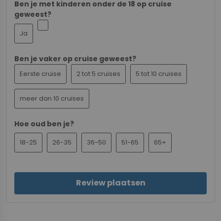
Ben je met kinderen onder de 18 op cruise
geweest?
Ja
Ben je vaker op cruise geweest?
Eerste cruise
2 tot 5 cruises
5 tot 10 cruises
meer dan 10 cruises
Hoe oud ben je?
18-25
26-35
36-50
51-65
65+
Review plaatsen