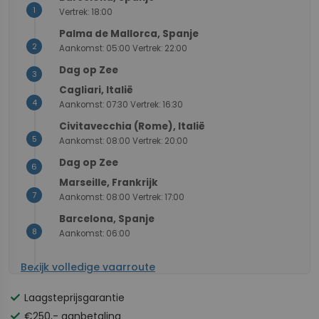
1
Vertrek: 18:00
−
Palma de Mallorca, Spanje
2
Aankomst: 05:00 Vertrek: 22:00
Dag op Zee
3
Cagliari, Italië
4
Aankomst: 07:30 Vertrek: 16:30
Civitavecchia (Rome), Italië
5
Aankomst: 08:00 Vertrek: 20:00
Dag op Zee
6
Marseille, Frankrijk
7
Aankomst: 08:00 Vertrek: 17:00
Barcelona, Spanje
8
Aankomst: 06:00
Bekijk volledige vaarroute
check
Laagsteprijsgarantie
check
€250,- aanbetaling