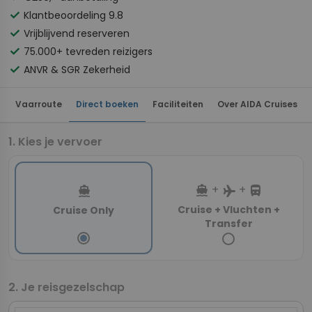
check
Klantbeoordeling 9.8
check
Vrijblijvend reserveren
check
75.000+ tevreden reizigers
check
ANVR & SGR Zekerheid
Vaarroute
Direct boeken
Faciliteiten
Over AIDA Cruises
Kies je vervoer
directions_boat
directions_bus
+
+
directions_boat
flight
Cruise + Vluchten +
Cruise Only
Transfer
Je reisgezelschap