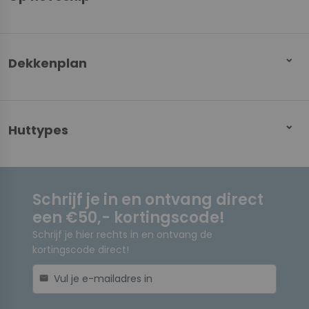
Dekkenplan
Huttypes
Schrijf je in en ontvang direct
een €50,- kortingscode!
Schrijf je hier rechts in en ontvang de
kortingscode direct!
mail