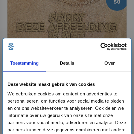
$0
Toestemming
Details
Over
Cruise - Extra korting op de cruise
Choose This Offer During Booking!
Alle luxe is inbegrepen bij Regent. De gehele dag
Deze website maakt gebruik van cookies
geniet je van (gedistilleerde) dranken, een
We gebruiken cookies om content en advertenties te
gepersonaliseerde mini-bar, de gerechten in de
chevron_right
personaliseren, om functies voor social media te bieden
View Cruises
specialiteiten restaurants, onbeperkt Wi-Fi en
en om ons websiteverkeer te analyseren. Ook delen we
excursies aan wal. De fooien zijn ook standaard
informatie over uw gebruik van onze site met onze
inclusief.
partners voor social media, adverteren en analyse. Deze
from
$0
partners kunnen deze gegevens combineren met andere