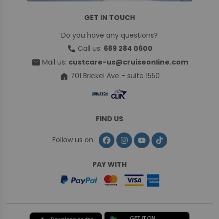
GET IN TOUCH
Do you have any questions?
call
Call us:
689 284 0600
mail
Mail us:
custcare-us@cruiseonline.com
home
701 Brickel Ave - suite 1550
FIND US
Follow us on:
PAY WITH