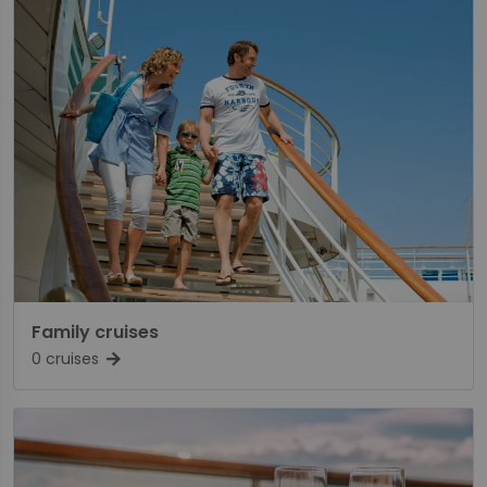
Family cruises
0 cruises
arrow_forward