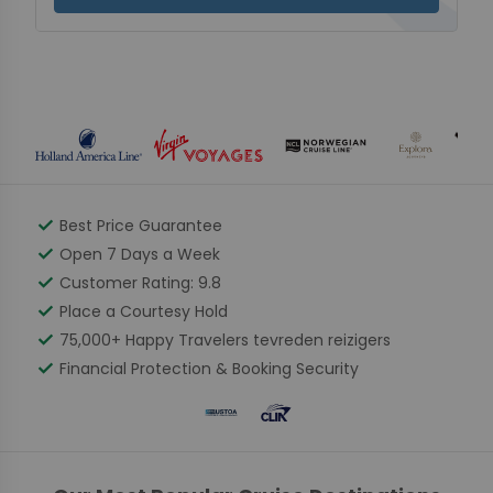
check
Best Price Guarantee
check
Open 7 Days a Week
check
Customer Rating: 9.8
check
Place a Courtesy Hold
check
75,000+ Happy Travelers
tevreden
reizigers
check
Financial Protection & Booking Security