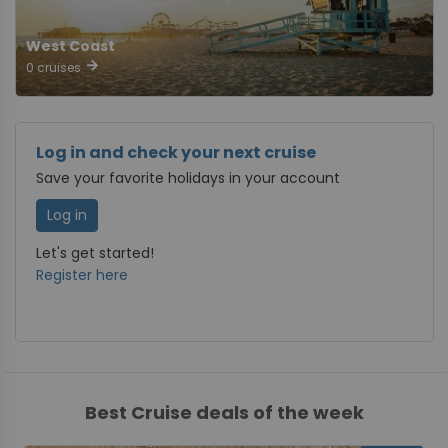
West Coast
arrow_forward
0 cruises
Log in and check your next cruise
Save your favorite holidays in your account
Log in
Let's get started!
Register here
Best Cruise deals of the week