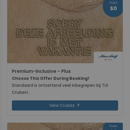
from
$0
Premium-Inclusive - Plus
Choose This Offer During Booking!
Standaard is ontzettend veel inbegrepen bij TUI
Cruises!
Bij deze promotie ontvang je extra: 10% korting op
chevron_right
View Cruises
excursies en 100 MB per persoon internet
from