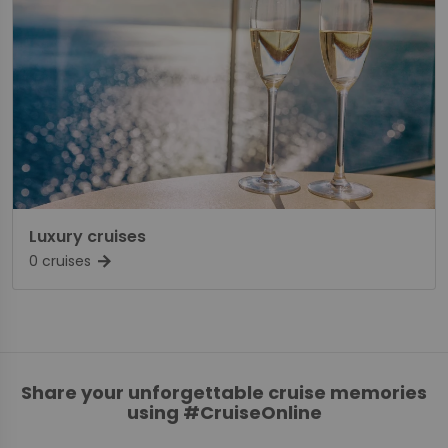
Luxury cruises
0 cruises
arrow_forward
Share your unforgettable cruise memories
using #CruiseOnline