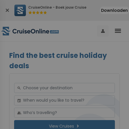
CruiseOnline - Boek jouw Cruise
close
Downloaden
star
star
star
star
star
menu
person
Find the best cruise holiday
deals
search
event
group
chevron_right
View Cruises