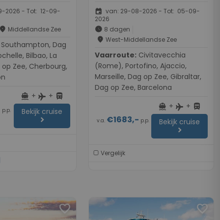
event
-2026 - Tot: 12-09-
van: 29-08-2026 - Tot: 05-09-
2026
place
schedule
Middellandse Zee
8 dagen
place
West-Middellandse Zee
ton, Dag
Vaarroute:
Civitavecchia
chelle, Bilbao, La
(Rome), Portofino, Ajaccio,
 op Zee, Cherbourg,
Marseille, Dag op Zee, Gibraltar,
on
Dag op Zee, Barcelona
+
+
directions_boat
directions_bus
flight
+
+
directions_boat
directions_bus
flight
-
p.p.
Bekijk cruise
€1683,-
chevron_right
v.a.
p.p.
Bekijk cruise
chevron_right
Vergelijk
s
favorite
favorite