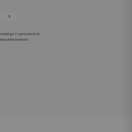
chevron_right
oordelige 2-persoonshut.
 beschikbaarheid.