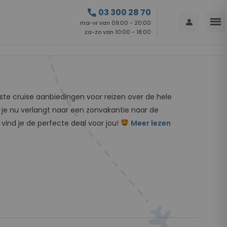
call
03 300 28 70
menu
person
ma-vr van 09:00 - 20:00
za-zo van 10:00 - 18:00
este cruise aanbiedingen voor reizen over de hele
f je nu verlangt naar een zonvakantie naar de
 vind je de perfecte deal voor jou!
Meer lezen