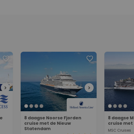
favorite
favorite
chevron_right
chevron_right
ee
8 daagse Noorse Fjorden
8 daagse M
cruise met de Nieuw
cruise met
Statendam
MSC Cruises