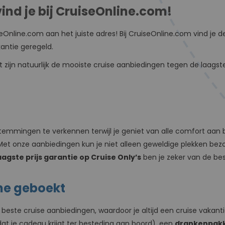
ind je bij CruiseOnline.com!
iseOnline.com aan het juiste adres! Bij CruiseOnline.com vind je
kantie geregeld.
zijn natuurlijk de mooiste cruise aanbiedingen tegen de laagste 
temmingen te verkennen terwijl je geniet van alle comfort aan 
Met onze aanbiedingen kun je niet alleen geweldige plekken be
aagste prijs garantie op Cruise Only’s
ben je zeker van de best
ine geboekt
este cruise aanbiedingen, waardoor je altijd een cruise vakantie 
at je cadeau krijgt ter besteding aan boord), een
drankenpak