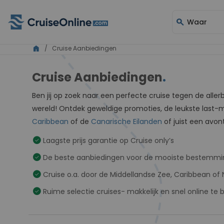
search
Waar
home
/ Cruise Aanbiedingen
Cruise Aanbiedingen
.
Ben jij op zoek naar een perfecte cruise tegen de aller
wereld! Ontdek geweldige promoties, de leukste last-min
Caribbean
of de
Canarische Eilanden
of juist een avont
check_circle
Laagste prijs garantie op Cruise only’s
check_circle
De beste aanbiedingen voor de mooiste bestemm
check_circle
Cruise o.a. door de Middellandse Zee, Caribbean of
check_circle
Ruime selectie cruises- makkelijk en snel online te