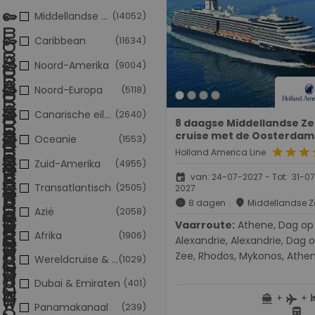
Middellandse Zee
(14052)
Caribbean
(11634)
Noord-Amerika
(9004)
Noord-Europa
(5118)
Canarische eilanden
(2640)
8 daagse Middellandse Z
cruise met de Oosterdam
Oceanie
(1553)
star
star
star
s
Holland America Line
Zuid-Amerika
(4955)
event
van: 24-07-2027 - Tot: 31-0
Transatlantisch
(2505)
2027
schedule
place
8 dagen
Middellandse Z
Azië
(2058)
Vaarroute:
Athene, Dag op Zee,
Afrika
(1906)
Alexandrie, Alexandrie, Dag 
Zee, Rhodos, Mykonos, Athe
Wereldcruise & Grand Voyages
(1029)
Dubai & Emiraten
(401)
+
+
directions_boat
h
flight
Panamakanaal
(239)
directions_bus