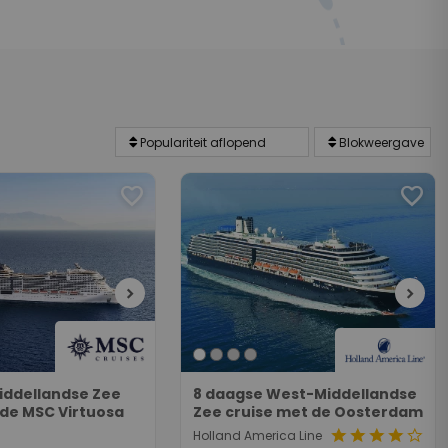
favorite
favorite
chevron_right
chevron_right
iddellandse Zee
8 daagse West-Middellandse
 de MSC Virtuosa
Zee cruise met de Oosterdam
star
star
star
star
star_border
Holland America Line