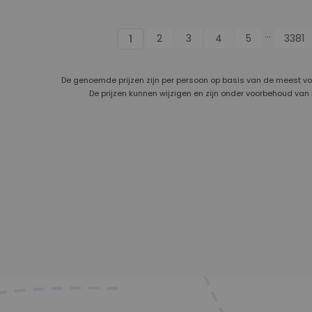
...
2
3
4
5
3381
1
De genoemde prijzen zijn per persoon op basis van de meest v
De prijzen kunnen wijzigen en zijn onder voorbehoud van