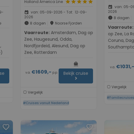
star
star
star
star
star
Holland America Line
event
van: 05-09
2026
event
9-
van: 05-09-2026 - Tot: 12-09-
2026
schedule
8 dagen
schedule
place
e
8 dagen
Noorse Fjorden
Vaarroute:
Southamp
Vaarroute:
Amsterdam, Dag op
op Zee, La Ro
Zee, Haugesund, Odda,
Coruna, Dag
,
Nordfjordeid, Alesund, Dag op
Southampt
e)
Zee, Rotterdam
directions_boat
€1031,
v.a.
€1609,-
v.a.
p.p.
ise
Bekijk cruise
chevron_right
Vergelijk
Vergelijk
#Familiecruise
#Cruises vanuit Nederland
favorite
favorite