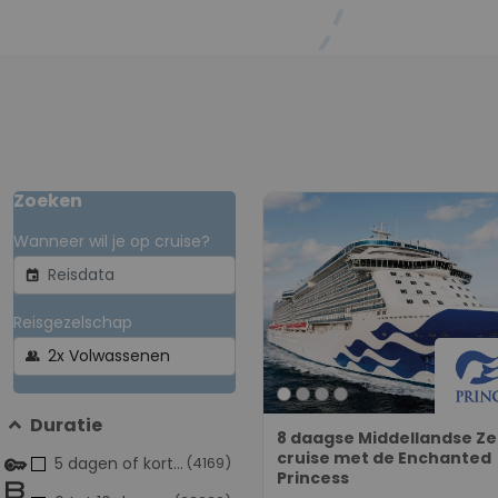
Zoeken
Wanneer wil je op cruise?
event
Reisgezelschap
group
Duratie
8 daagse Middellandse Z
cruise met de Enchanted
5 dagen of korter
(4169)
Princess