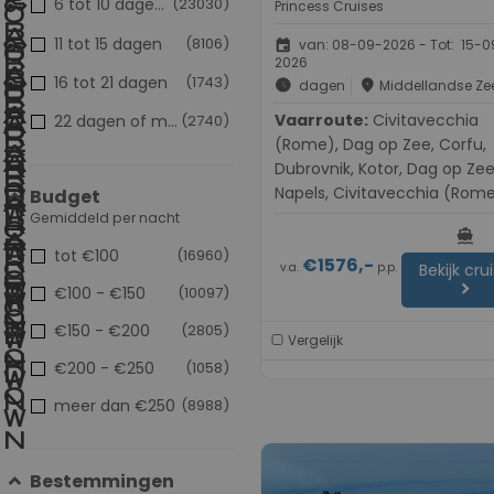
6 tot 10 dagen
(23030)
populair
Princess Cruises
11 tot 15 dagen
(8106)
event
van: 08-09-2026 - Tot: 15-0
2026
16 tot 21 dagen
(1743)
schedule
place
dagen
Middellandse Ze
Vaarroute:
Civitavecchia
22 dagen of meer
(2740)
(Rome), Dag op Zee, Corfu,
Dubrovnik, Kotor, Dag op Zee
Napels, Civitavecchia (Rom
Budget
Gemiddeld per nacht
directions_boat
tot €100
(16960)
€1576,-
v.a.
p.p.
Bekijk cru
chevron_right
€100 - €150
(10097)
€150 - €200
(2805)
Vergelijk
€200 - €250
(1058)
meer dan €250
(8988)
Bestemmingen