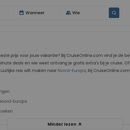
date_range
group
Wanneer
Wie
beste prijs voor jouw vakantie? Bij CruiseOnline.com vind je de b
ute deals en wie weet ontvang je gratis extra's bij je cruise. O
uurlijke reis wilt maken naar
Noord-Europa
, bij CruiseOnline.com
ingen
 Noord-Europa
 boeken
keyboard_double_arrow_up
Minder lezen