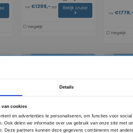
€1399,-
v.a.
p.p.
Bekijk cruise
ise
€1778,
chevron_right
v.a.
Vergelijk
Vergelijk
favorite
favorite
Details
chevron_right
chevron_right
 van cookies
tent en advertenties te personaliseren, om functies voor socia
dse
8 daagse Middellandse Zee
8 daagse M
. Ook delen we informatie over uw gebruik van onze site met on
cruise met de Enchanted
cruise met
Princess
Princess
e. Deze partners kunnen deze gegevens combineren met andere 