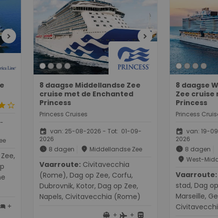
chevron_right
chevron_right
ee
8 daagse Middellandse Zee
8 daagse W
cruise met de Enchanted
Zee cruise
Princess
Princess
tar
star_border
Princess Cruises
Princess Cruis
7-
event
event
van: 25-08-2026 - Tot: 01-09-
van: 19-09
2026
2026
ee
schedule
place
schedule
8 dagen
Middellandse Zee
8 dagen
place
West-Midd
Vaarroute:
Civitavecchia
op
Vaarroute:
Barcelon
(Rome), Dag op Zee, Corfu,
ne
stad, Dag op
Dubrovnik, Kotor, Dag op Zee,
Marseille, G
Napels, Civitavecchia (Rome)
+
otel
Civitavecch
+
+
directions_boat
directions_bus
flight