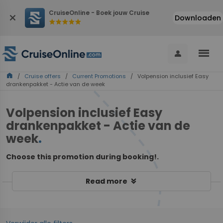
CruiseOnline - Boek jouw Cruise
close
Downloaden
star
star
star
star
star
menu
person
home
/
Cruise offers
/
Current Promotions
/ Volpension inclusief Easy
drankenpakket - Actie van de week
Volpension inclusief Easy
drankenpakket - Actie van de
week
.
Choose this promotion during booking!.
keyboard_double_arrow_down
Read more