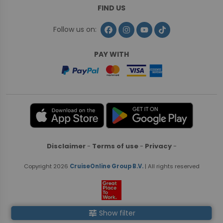
FIND US
Follow us on:
PAY WITH
Disclaimer
-
Terms of use
-
Privacy
-
Copyright 2026
CruiseOnline Group B.V.
| All rights reserved
tune
Show filter