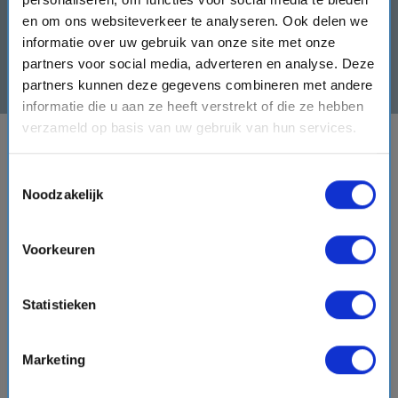
mail
en om ons websiteverkeer te analyseren. Ook delen we
informatie over uw gebruik van onze site met onze
Sign up
partners voor social media, adverteren en analyse. Deze
partners kunnen deze gegevens combineren met andere
informatie die u aan ze heeft verstrekt of die ze hebben
verzameld op basis van uw gebruik van hun services.
DESTINATIONS
Toestemmingsselectie
Noodzakelijk
CRUISE PORTS
CRUISE LINES
Voorkeuren
ABOUT US
Statistieken
Marketing