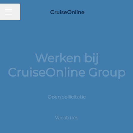
CARRIÈREMENU
Pagina delen
Werken bij
CruiseOnline Group
Open sollicitatie
Vacatures