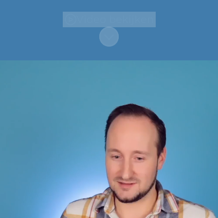
Video bekijken
Naar content scrollen
Hoi, leuk je te leren
kennen 👋
Wij zijn CruiseOnline Group BV. Een
groep van meer dan zestig vrienden
(CruiseOnline Crew) die gek zijn op
cruises, vakanties en technologie.